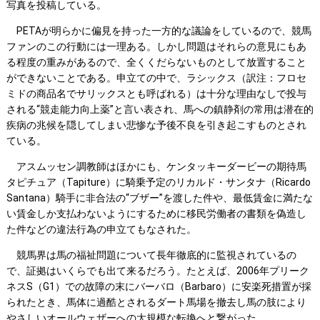
写真を投稿している。
PETAが明らかに偏見を持った一方的な議論をしているので、競馬
ファンのこの行動には一理ある。しかし問題はそれらの意見にもあ
る程度の重みがあるので、全くくだらないものとして放置すること
ができないことである。申立ての中で、ラシックス（訳注：フロセ
ミドの商品名でサリックスとも呼ばれる）は十分な理由なしで投与
される“競走能力向上薬”と言い表され、馬への鎮静剤の常用は潜在的
疾病の兆候を隠してしまい悲惨な予後不良を引き起こすものとされ
ている。
アスムッセン調教師はほかにも、ケンタッキーダービーの期待馬
タピチュア（Tapiture）に騎乗予定のリカルド・サンタナ（Ricardo
Santana）騎手に非合法の“ブザー”を渡した件や、最低賃金に満たな
い賃金しか支払わないようにするために移民労働者の書類を偽造し
た件などの違法行為の申立てもなされた。
競馬界は馬の福祉問題について長年徹底的に監視されているの
で、証拠はいくらでも出て来るだろう。たとえば、2006年プリーク
ネスS（G1）での故障の末にバーバロ（Barbaro）に安楽死措置が採
られたとき、馬体に過酷とされるダート馬場を撤去し馬の肢により
やさしいオールウェザーへの大規模な転換へと繋がった。