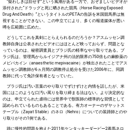
“疑わしきは罰せず”という風潮がある一方で、おぞましいビデオが
添付された“ドラッグと死に晒された競馬（Horse Racing Exposed:
Drug And Death）”というタイトルのPETAの告訴を米国競馬界は無
視することができない。この申立てにより、多くの報道媒体が悪い
噂を広範囲に広めた。
どうしてこれを真剣にとらえられるのだろうか？アスムッセン調
教師自身は公表されたビデオにはほとんど映っておらず、問題とな
っているのは、秘密調査員とブラジ氏の軽率なやり取りである。ブ
ラジ氏は、管理馬からルイジアナ州の法的限界の750倍もの麻酔薬の
メピバカイン（anaesthetic mepivacaine）が検出されたことでアス
ムッセン調教師が6ヵ月間の調教停止処分を受けた2006年に、同調
教師に代って免許保有者となっていた。
ブラジ氏は汚い言葉のやり取りでずけずけと内情を話したが、米
国にはこのような口汚い罵りを取り締まる法はない。より決定的な
のは、申立てられた虐待には世界中で獣医師の標準的な習慣として
認められているものもあることである。有力オーナーのザヤットス
テーブル（Zayat Stable）のネロ（Nehro）についての装蹄師とのや
り取りがその1例である。
蹄に慢性的問題を抱えた2011年ケンタッキーダービー2着馬ネロ