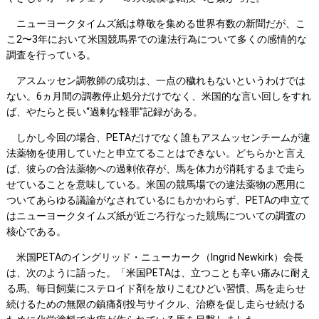
ニューヨークタイムズ紙は尊敬を集める世界有数の新聞だが、こ
こ2〜3年において米国競馬界での違法行為について多くの感情的な
調査を行っている。
アスムッセン調教師の成功は、一点の穢れもないというわけでは
ない。6ヵ月間の調教停止処分だけでなく、米国的な言い回しをすれ
ば、やたらと長い“過剰な軽罪”記録がある。
しかし今回の場合、PETAだけでなく誰もアスムッセンチームが違
法薬物を使用していたと申立てることはできない。どちらかと言え
ば、彼らの合法薬物への過剰依存が、馬を体力が消耗するまで走ら
せていることを意味している。米国の競馬場での違法薬物の悪用に
ついてあらゆる議論がなされているにもかかわらず、PETAの申立て
はニューヨークタイムズ紙が近ごろ行なった競馬についての調査の
核心である。
米国PETAのイングリッド・ニューカーク（Ingrid Newkirk）会長
は、次のように語った。「米国PETAは、立つことも辛い痛みに耐え
る馬、毎日飼葉にステロイド剤を放りこむひどい習慣、馬を走らせ
続けるための無限の鎮痛剤投与サイクル、治療を促し走らせ続ける