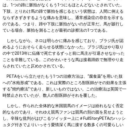
は、1つの蹄に脈拍がなくもう1つにもほとんどないとされていた。
下肢、とりわけ馬の蹄で脈拍を感じるという状態は、人間に例える
ならずきずきするような痛みを意味し、通常感染症の存在を示すも
のである。つまり、蹄や下肢に脈拍がないのが正常だ。馬が跛行し
ている場合、脈拍を測ることが最初の診察法の1つである。
しかしながら、ネロは明らかに痛みを感じており、ブラジ氏が認
めるようにおそらく走らせる状態になかった。ブラジ氏はやり取り
の中で2013年に疝痛で死亡するずっと前に馬主が引退させなかった
ことを非難している。このかわいそうな馬は接着蹄鉄で無理やり走
らされていたと仄めかされている。
PETAをいら立たせたもう1つの治療方法は、“腐食薬”を用いた肢
への“水疱形成”である。これは実際のところ獣医師がその効果を主張
する“焼灼療法”であり、新しいものではない。この治療法は英国で一
時禁止されていたが、数人の獣医師がそれを覆した。
しかし、作られた全体的な米国競馬のイメージは紛れもなく否定
的なものであり、それゆえ競馬ファンは競馬の別の面を見せようと
し、辛辣な批判がはびこるツイッター上に＃FullStoryPETAのハッシ
ュタグ付きでよりいっそう愛情深く馬に接する数多くの可愛らしい