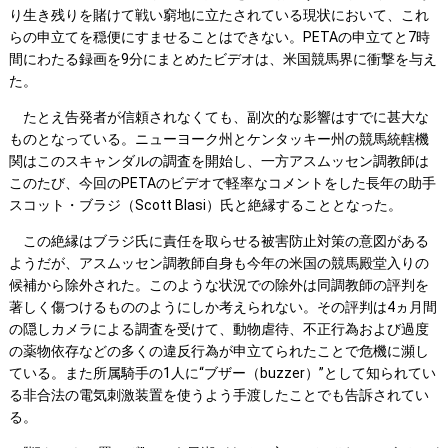
り生き残りを賭けて戦い窮地に立たされている現状において、これ
らの申立てを穏便にすませることはできない。PETAの申立てと7時
間にわたる録画を9分にまとめたビデオは、米国競馬界に衝撃を与え
た。
たとえ告発者が信頼されなくても、副次的な影響はすでに甚大な
ものとなっている。ニューヨーク州とケンタッキー州の競馬統轄機
関はこのスキャンダルの調査を開始し、一方アスムッセン調教師は
このたび、今回のPETAのビデオで軽率なコメントをした長年の助手
スコット・ブラジ（Scott Blasi）氏と絶縁することとなった。
この絶縁はブラジ氏に責任を取らせる被害防止対策の意図がある
ようだが、アスムッセン調教師自身も今年の米国の競馬殿堂入りの
候補から除外された。このような状況での除外は同調教師の評判を
著しく傷つけるもののようにしか考えられない。その評判は4ヵ月間
の隠しカメラによる調査を受けて、動物虐待、不正行為および過度
の薬物依存などの多くの違反行為が申立てられたことで危機に瀕し
ている。また所属騎手の1人に“ブザー（buzzer）”として知られてい
る非合法の電気刺激装置を使うよう手渡したことでも告訴されてい
る。