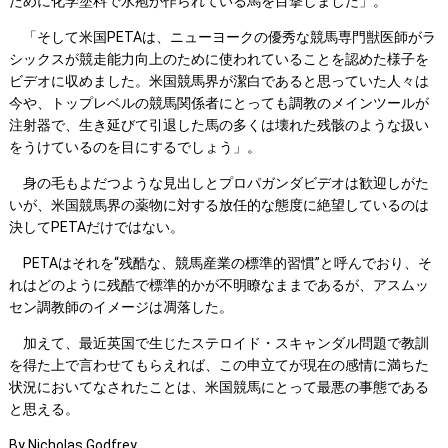
ために化学塗料で水疱が作られている馬を目撃しました」。
「そして米国PETAは、ニューヨークの優秀な競馬専門獣医師がラ
シックスが競走能力向上のために使われていることを認めた様子を
ビデオに収めました。米国競馬界が潔白であると思っていた人々は
今や、トップレベルの競馬関係者にとっても調教のメインツールが
注射器で、生き延びて引退した馬の多くは壊れた残骸のような扱い
をうけているのを目にするでしょう」。
身の毛もよだつような見出しとプロパガンダビデオは歓迎しがた
いが、米国競馬界の薬物に対する放任的な態度に絶望しているのは
決してPETAだけではない。
PETAはそれを“残酷な、競馬産業の標準的習慣”と呼んでおり、そ
れはどのように残酷で標準的かが不明瞭なままであるが、アスムッ
セン調教師のイメージは凋落した。
加えて、最近英国で生じたステロイド・スキャンダル問題で教訓
を得た上で言わせてもらえれば、この申立てが現在の感情に満ちた
状況においてなされたことは、米国競馬にとって最悪の事態である
と思える。
By Nicholas Godfrey