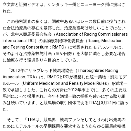
立文書と証拠ビデオは、ケンタッキー州とニューヨーク州に提出さ
れた。
この秘密調査の多くは、調教中あるいはレース数日前に投与され
た合法治療薬の存在を暴露した。治療薬投与は珍しいことではない
が、北中米競馬委員会協会（Association of Racing Commissioners
International: RCI）の薬物規制標準化委員会（Racing Medication
and Testing Consortium：RMTC）に考案されたモデルルールは、
そのような治療薬投与計画（量や回数）を大幅に減らし必要な場合
に治療を行う環境作りを目的としている。
「2012年にサラブレッド競馬場協会（Thoroughbred Racing
Association: TRA）は、RMTCとRCIが構築した統一薬物・罰則モデ
ルルール（Uniform Medication and Penalty Model Rules）を満場一
致で承認しました。これらの方針は2013年末までに、多くの主要競
馬州によって採用され、今年も満場一致の採択を確かにする取り組
みは続いています」と競馬場の取引団体であるTRAは3月21日に語っ
た。
そして、「TRAは、競馬界、競馬ファンそしてとりわけ出走馬の
ためにモデルルールの早期採用を要求するようあらゆる競馬統轄機