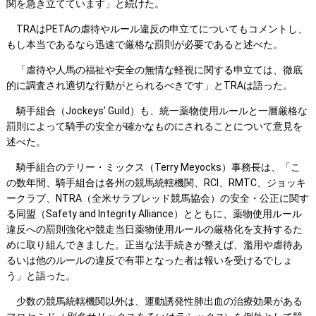
関を急き立てています」と続けた。
TRAはPETAの虐待やルール違反の申立てについてもコメントし、
もし本当であるなら迅速で厳格な罰則が必要であると述べた。
「虐待や人馬の福祉や安全の無情な軽視に関する申立ては、徹底
的に調査され適切な行動がとられるべきです」とTRAは語った。
騎手組合（Jockeys' Guild）も、統一薬物使用ルールと一層厳格な
罰則によって騎手の安全が確かなものにされることについて意見を
述べた。
騎手組合のテリー・ミックス（Terry Meyocks）事務長は、「こ
の数年間、騎手組合は各州の競馬統轄機関、RCI、RMTC、ジョッキ
ークラブ、NTRA（全米サラブレッド競馬協会）の安全・公正に関す
る同盟（Safety and Integrity Alliance）とともに、薬物使用ルール
違反への罰則強化や競走当日薬物使用ルールの厳格化を支持するた
めに取り組んできました。正当な法手続きが整えば、濫用や虐待あ
るいは他のルールの違反で有罪となった者は報いを受けるでしょ
う」と語った。
少数の競馬統轄機関以外は、運動誘発性肺出血の治療効果がある