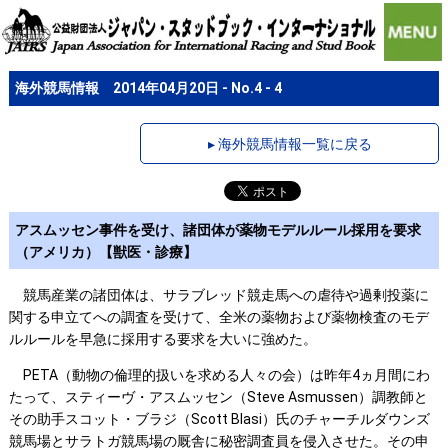
海外競馬情報 2014年04月20日 - No.4 - 4
▸ 海外競馬情報一覧に戻る
アスムッセン事件を受け、諸団体が薬物モデルルール採用を要求
（アメリカ）【獣医・診療】
競馬産業の諸団体は、サラブレッド競走馬への虐待や過剰投薬に
関する申立てへの調査を受けて、全米の薬物および薬物検査のモデ
ルルールを早急に採用する要求を大いに強めた。
PETA（動物の倫理的扱いを求める人々の会）は昨年4ヵ月間にわ
たって、スティーヴ・アスムッセン（Steve Asmussen）調教師と
その助手スコット・ブラジ（Scott Blasi）氏のチャーチルダウンズ
競馬場とサラトガ競馬場の厩舎に秘密調査員を侵入させた。その申