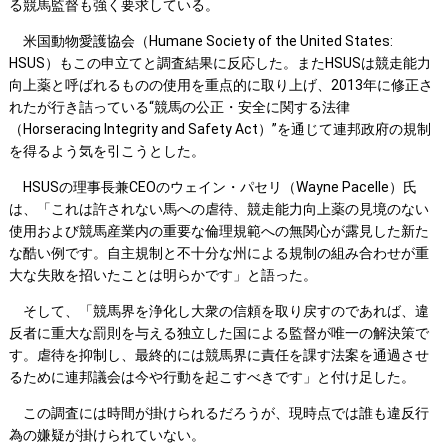
る競馬監督も強く要求している。
米国動物愛護協会（Humane Society of the United States:
HSUS）もこの申立てと調査結果に反応した。またHSUSは競走能力
向上薬と呼ばれるものの使用を重点的に取り上げ、2013年に修正さ
れたが行き詰っている“競馬の公正・安全に関する法律
（Horseracing Integrity and Safety Act）”を通じて連邦政府の規制
を得るよう気を引こうとした。
HSUSの理事長兼CEOのウェイン・パセリ（Wayne Pacelle）氏
は、「これは許されない馬への虐待、競走能力向上薬の見境のない
使用および競馬産業内の重要な倫理規範への無関心が露見した新た
な酷い例です。自主規制と不十分な州による規制の組み合わせが重
大な失敗を招いたことは明らかです」と語った。
そして、「競馬界を浄化し大衆の信頼を取り戻すのであれば、違
反者に重大な罰則を与える独立した国による監督が唯一の解決策で
す。虐待を抑制し、最終的には競馬界に責任を課す法案を通過させ
るために連邦議会は今や行動を起こすべきです」と付け足した。
この調査には時間が掛けられるだろうが、現時点では誰も違反行
為の嫌疑が掛けられていない。