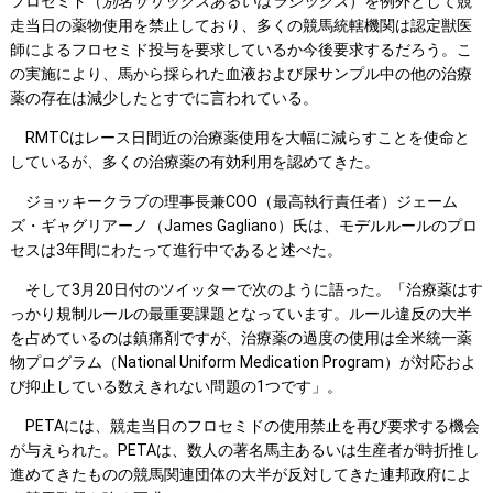
フロセミド（
別名サリックスあるいはラシックス
）を例外として競
走当日の薬物使用を禁止しており、多くの競馬統轄機関は認定獣医
師によるフロセミド投与を要求しているか今後要求するだろう。こ
の実施により、馬から採られた血液および尿サンプル中の他の治療
薬の存在は減少したとすでに言われている。
RMTCはレース日間近の治療薬使用を大幅に減らすことを使命と
しているが、多くの治療薬の有効利用を認めてきた。
ジョッキークラブの理事長兼COO（最高執行責任者）ジェーム
ズ・ギャグリアーノ（James Gagliano）氏は、モデルルールのプロ
セスは3年間にわたって進行中であると述べた。
そして3月20日付のツイッターで次のように語った。「治療薬はす
っかり規制ルールの最重要課題となっています。ルール違反の大半
を占めているのは鎮痛剤ですが、治療薬の過度の使用は全米統一薬
物プログラム（National Uniform Medication Program）が対応およ
び抑止している数えきれない問題の1つです」。
PETAには、競走当日のフロセミドの使用禁止を再び要求する機会
が与えられた。PETAは、数人の著名馬主あるいは生産者が時折推し
進めてきたものの競馬関連団体の大半が反対してきた連邦政府によ