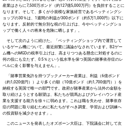
産業はさらに7,500万ポンド（約127億5,000万円）を負担することに
なります。そして、多くが小規模な家族経営であるベッティングシ
ョップの30％は、1週間の利益が300ポンド（約5万1,000円）以下に
なります。反射的で無分別な税の引上げは、今やベッティングショ
ップで働く人々の将来を危険に晒します」。
そして次のように続けた。「ベッティングショップ内で運営して
いるゲーム機について、最近頻繁に議論がなされています。B2ゲー
ム機へのMGDの税率引上げは、高まりつつある懸念に対処するのに
何の役にも立たず、0.5％という低水準を保つ英国の賭事依存症のレ
ベルに全く影響を与えません」。
「賭事営業免許を持つブックメーカー産業は、利益（6億ポンド
（約1,020億円））より多くの額（10億ポンド（約1,700億円））を
納税する英国で唯一の部門です。政府が賭事産業から法外の金額を
取り続けようとする願望は、私たちが競馬およびグレイハウンド産
業を支援する能力を徐々に弱めます。これは職を失わせ、賭事依存
症の問題に取り組むために私たちがすべき調査、学習および訓練へ
の投資額を減少させます」。
このニュースを発表したオズボーン大臣は、下院議会に対して次