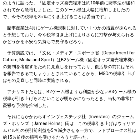
のように語った。「固定オッズ発売端末は約10年前に賭事法が緩和
されてから急増しました。このゲーム機は大幅に増加しましたの
で、今その税率を25％に引き上げることは妥当です」。
賭事産業は4月にゲーム機規制に対していくつかの措置が採られる
と予想しており、今や税率引き上げによりさらに打撃が与えられる
かどうかを不安な気持ちで見守るだろう。
予算演説では、「文化・メディア・スポーツ省（Department for
Culture, Media and Sport）はB2ゲーム機（固定オッズ発売端末機）
の規制を考慮するために見直しを行っており、復活祭の前にはそれ
を報告できるでしょう」とされていることから、MGDの税率引上げ
はその見直しと同時に実施される。
アナリストたちは、B2ゲーム機よりも利益が少ないB3ゲーム機の
税率が引き上げられないことが明らかになったとき、当初の非常に
憂鬱な予測を抑制した。
それにもかかわらずインヴェステック社（Investec）のジェーム
ズ・ホリンズ（James Holins）氏は、この税率引き上げはウィリア
ムヒル社の税引前利益を5％減少させる一方で、ラドブロークス社は
約15％前後の損害を受けるだろうと語った。