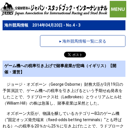
海外競馬情報 2014年04月20日 - No.4 - 3
▸ 海外競馬情報一覧に戻る
ゲーム機への税率引き上げで賭事産業が悲鳴（イギリス）【開
催・運営】
ジョージ・オズボーン（George Osborne）財務大臣が3月19日の
予算演説で、ゲーム機への税率を引き上げるという予期せぬ発表を
したことで、ラドブロークス社（Ladbrokes）とウィリアムヒル社
（William Hill）の株は急落し、賭事産業は呆然とした。
オズボーン大臣が、物議を醸しているカテゴリーB2のゲーム機
（“固定オッズ発売端末（fixed-odds betting terminals）”とも呼ば
れる）への税率を20％から25％に引き上げたことで、ラドブローク