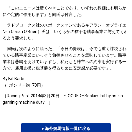
「このニュースは驚くべきことであり、いずれの株価にも明らか
に否定的に作用します」と同氏は付言した。
ラドブロークス社のスポークスマンであるキアラン・オブライエ
ン（Ciaran O’Brien）氏は、いくらかの猶予を賭事産業に与えてくれ
るよう要求した。
同氏は次のように語った。「今日の発表は、今でも重く課税され
ている賭事産業にいっそう負担させることを意味しています。賭事
業者は悲鳴をあげていますし、私たちも株主への約束を実行する一
方で、雇用支援と税基盤を得るために安定感が必要です」。
By Bill Barber
（1ポンド＝約170円）
［Racing Post 2014年3月20日「FLOORED―Bookies hit by rise in
gaminig machine duty」］
▸ 海外競馬情報一覧に戻る