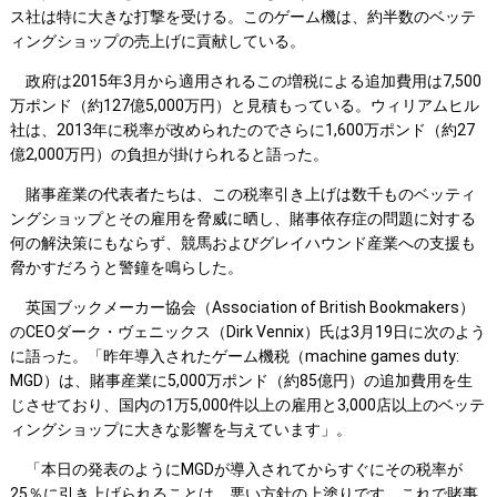
ス社は特に大きな打撃を受ける。このゲーム機は、約半数のベッテ
ィングショップの売上げに貢献している。
政府は2015年3月から適用されるこの増税による追加費用は7,500
万ポンド（約127億5,000万円）と見積もっている。ウィリアムヒル
社は、2013年に税率が改められたのでさらに1,600万ポンド（約27
億2,000万円）の負担が掛けられると語った。
賭事産業の代表者たちは、この税率引き上げは数千ものベッティ
ングショップとその雇用を脅威に晒し、賭事依存症の問題に対する
何の解決策にもならず、競馬およびグレイハウンド産業への支援も
脅かすだろうと警鐘を鳴らした。
英国ブックメーカー協会（Association of British Bookmakers）
のCEOダーク・ヴェニックス（Dirk Vennix）氏は3月19日に次のよう
に語った。「昨年導入されたゲーム機税（machine games duty:
MGD）は、賭事産業に5,000万ポンド（約85億円）の追加費用を生
じさせており、国内の1万5,000件以上の雇用と3,000店以上のベッテ
ィングショップに大きな影響を与えています」。
「本日の発表のようにMGDが導入されてからすぐにその税率が
25％に引き上げられることは、悪い方針の上塗りです。これで賭事