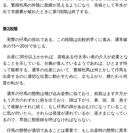
る。繁殖牝馬の外陰に胎膜が見えるようになり、兆候として羊水が
出て羊膜嚢が破れたときに第1段階は終了する。
第2段階
実際の仔馬の排出である。この段階は比較的早くに進み、通常破
水の15〜20分で生じる。
出産に30分以上かかれば、資格ある付き添い者の介入が必要とな
ることを示している。分娩が進んでいるようであれば、ひとまず待
って観察する。通常の出産において、繁殖牝馬は何とかして仔馬を
出産するのに適切な位置に動かすために、立ち上がり、横たわり何
度か転がる。
通常の仔馬の態勢は飛び込み姿勢に似ており、前肢はまず片方が
もう片方のわずかに前を出ており、蹄は下がり、鼻、頭、首、肩そ
して後躯がそれに続く。もし仔馬の蹄があおむけになっていること
に気が付いたら、それらは発達が遅れているか、逆さまになってい
るので、早急に獣医師を呼ばなければならない。
仔馬の態勢が適切であることは重要で、もし出産時の態勢に異常