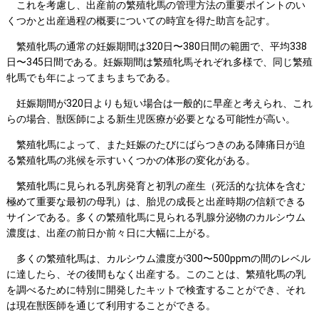
これを考慮し、出産前の繁殖牝馬の管理方法の重要ポイントのい
くつかと出産過程の概要についての時宜を得た助言を記す。
繁殖牝馬の通常の妊娠期間は320日〜380日間の範囲で、平均338
日〜345日間である。妊娠期間は繁殖牝馬それぞれ多様で、同じ繁殖
牝馬でも年によってまちまちである。
妊娠期間が320日よりも短い場合は一般的に早産と考えられ、これ
らの場合、獣医師による新生児医療が必要となる可能性が高い。
繁殖牝馬によって、また妊娠のたびにばらつきのある陣痛日が迫
る繁殖牝馬の兆候を示すいくつかの体形の変化がある。
繁殖牝馬に見られる乳房発育と初乳の産生（死活的な抗体を含む
極めて重要な最初の母乳）は、胎児の成長と出産時期の信頼できる
サインである。多くの繁殖牝馬に見られる乳腺分泌物のカルシウム
濃度は、出産の前日か前々日に大幅に上がる。
多くの繁殖牝馬は、カルシウム濃度が300〜500ppmの間のレベル
に達したら、その後間もなく出産する。このことは、繁殖牝馬の乳
を調べるために特別に開発したキットで検査することができ、それ
は現在獣医師を通じて利用することができる。