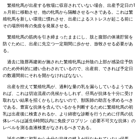
繁殖牝馬が出産する牧場に収容されていない場合、出産予定日の1
ヵ月前に移動させ、他の牝馬から隔離させるべきである。これは繁
殖牝馬を新しい環境に慣れさせ、出産によるストレスが起こる前に
その場所特有の免疫を発展させる。
繁殖牝馬の筋肉を引き締まったままにし、肢と腹部の体液貯留を
防ぐために、出産に先立つ一定期間に歩かせ、放牧させる必要があ
る。
過去に陰唇再建術が施された繁殖牝馬は外陰の上部が感染症予防
のため外科的に縫い合わされているので、出産前、できれば予定日
の数週間前にそれを開かなければなない。
出産を控えて繁殖牝馬が、過剰な量の乳を漏らしているようであ
れば、これは切迫流産の兆候かもしれず、仔馬が抗体を十分に受け
取れない結果を招くかもしれないので、獣医師の助言を求めるべき
である。豊富な抗体を含んでいるかを判断するために繁殖牝馬の初
乳は出産後に検査されるか、より綿密な診断を行うために仔馬の抗
体レベルは誕生6時間以内に免疫グロブリン（必要不可欠な抗体）の
レベルを測る血液検査がなされるべきである。
誕生の際に初乳から十分な抗体の移入が行なわれていない仔馬