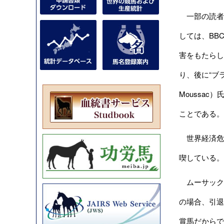
一部の読者に
しては、BB
害をもたらし
り、後に“ブ
Moussac
ことである。
世界経済危機
喫している。
ムーサック氏の
の場合、引退
賞馬だからで