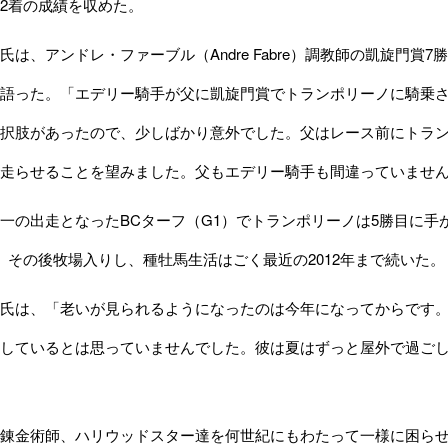
2着の成績を収めた。
は、アンドレ・ファーブル（Andre Fabre）調教師の凱旋門賞
語った。「エデリー騎手が父に凱旋門賞でトランポリーノに騎乗
択肢があったので、少しばかり意外でした。父はレース前にトラ
走らせることを望みました。父もエデリー騎手も間違っていませ
の出走となったBCターフ（G1）でトランポリーノは5勝目に手が届き
。その後牧場入りし、種牡馬生活はごく最近の2012年まで続いた。
氏は、「老いが見られるようになったのは今年になってからです。
しているとは思っていませんでした。彼は夏はずっと屋外で過ご
金術師、ハリウッドスター達を何世紀にもわたって一様に困らせて