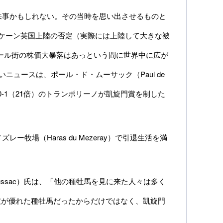
来事かもしれない。その当時を思い出させるものと
るハリケーン英国上陸の否定（実際には上陸して大きな被
ウォール街の株価大暴落はあっという間に世界中に広が
ュースは、ポール・ド・ムーサック（Paul de
ズ20-1（21倍）のトランポリーノが凱旋門賞を制した
場（Haras du Mezeray）で引退生活を満
Moussac）氏は、「他の種牡馬を見に来た人々は多く
彼が優れた種牡馬だったからだけではなく、凱旋門