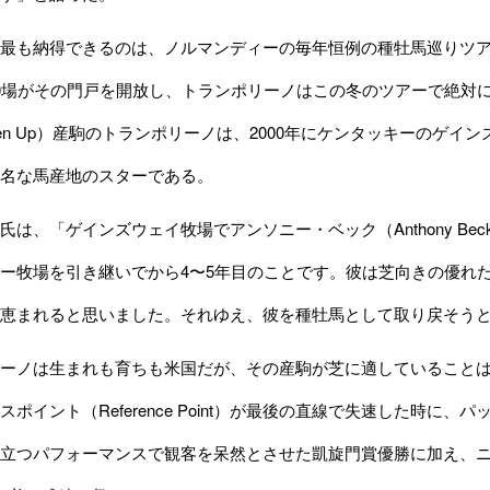
も納得できるのは、ノルマンディーの毎年恒例の種牡馬巡りツアー（Rou
0場がその門戸を開放し、トランポリーノはこの冬のツアーで絶対
pen Up）産駒のトランポリーノは、2000年にケンタッキーのゲインズウ
名な馬産地のスターである。
は、「ゲインズウェイ牧場でアンソニー・ベック（Anthony B
ー牧場を引き継いでから4〜5年目のことです。彼は芝向きの優れ
恵まれると思いました。それゆえ、彼を種牡馬として取り戻そう
ーノは生まれも育ちも米国だが、その産駒が芝に適していることは
ポイント（Reference Point）が最後の直線で失速した時に、パッ
立つパフォーマンスで観客を呆然とさせた凱旋門賞優勝に加え、ニ