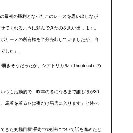
7勝の最初の勝利となったこのレースを思い出しなが
させてくれるように頼んできたのを思い出します。
ンポリーノの所有権を半分売却していましたが、自
んでした」。
そうだったが、シアトリカル（Theatrical）の
いつも活動的で、昨年の冬になるまで誰も彼が30
し、馬着を着る冬は夜だけ馬房に入ります」と述べ
きた究極目標“長寿”の秘訣について話を進めたと