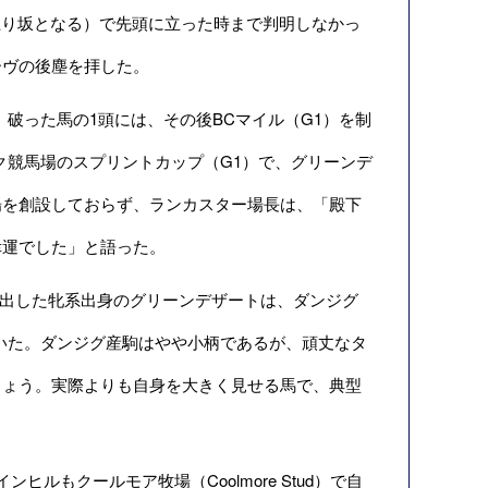
は上り坂となる）で先頭に立った時まで判明しなかっ
ーヴの後塵を拝した。
破った馬の1頭には、その後BCマイル（G1）を制
ドック競馬場のスプリントカップ（G1）で、グリーンデ
場を創設しておらず、ランカスター場長は、「殿下
幸運でした」と語った。
の傑出した牝系出身のグリーンデザートは、ダンジグ
ていた。ダンジグ産駒はやや小柄であるが、頑丈なタ
しょう。実際よりも自身を大きく見せる馬で、典型
もクールモア牧場（Coolmore Stud）で自