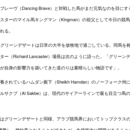
レーヴ（Dancing Brave）と対戦した馬がまだ元気なのを目
スターのマイル馬キングマン（Kingman）の祖父として今日の
れる。
グリーンデザートは日常の大半を放牧地で過ごしている。同馬を称賛す
ター（Richard Lancaster）場長は次のように語った。「グ
が自身の影響力を築いてきた道のりは素晴らしい物語です」。
れているハムダン殿下（Sheikh Hamdan）のノーフォーク州にあ
ルサクブ（Al Sakbe）は、現代のサイアーラインで最も目立つ
はグリーンデザートと同様、アラブ競馬界においてトップクラスの
優勝し、種牡馬となることができたが、生殖能力に問題があること