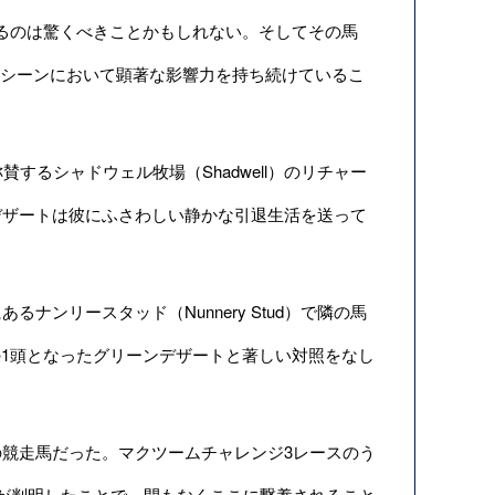
にするのは驚くべきことかもしれない。そしてその馬
競馬シーンにおいて顕著な影響力を持ち続けているこ
るシャドウェル牧場（Shadwell）のリチャー
リーンデザートは彼にふさわしい静かな引退生活を送って
るナンリースタッド（Nunnery Stud）で隣の馬
馬の1頭となったグリーンデザートと著しい対照をなし
競走馬だった。マクツームチャレンジ3レースのう
が判明したことで、間もなくここに繋養されること