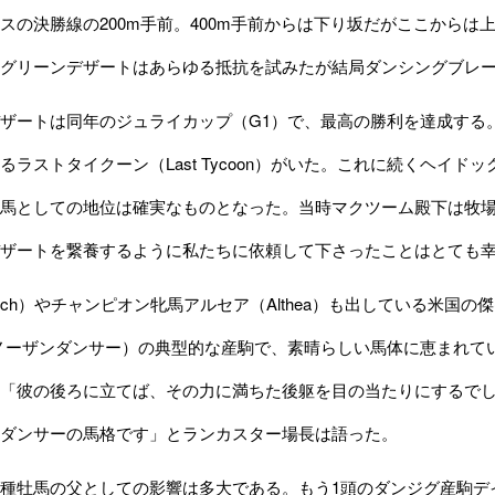
スの決勝線の200m手前。400m手前からは下り坂だがここから
グリーンデザートはあらゆる抵抗を試みたが結局ダンシングブレ
ートは同年のジュライカップ（G1）で、最高の勝利を達成する。
るラストタイクーン（Last Tycoon）がいた。これに続くヘイ
馬としての地位は確実なものとなった。当時マクツーム殿下は牧
ザートを繋養するように私たちに依頼して下さったことはとても
ch）やチャンピオン牝馬アルセア（Althea）も出している米国
g 父ノーザンダンサー）の典型的な産駒で、素晴らしい馬体に恵まれ
「彼の後ろに立てば、その力に満ちた後躯を目の当たりにするで
ダンサーの馬格です」とランカスター場長は語った。
牡馬の父としての影響は多大である。もう1頭のダンジグ産駒デインヒル