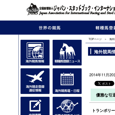
TOPページ
＞
海外
海外競馬
2014年11月20日
優雅な引
トランポリーノ（