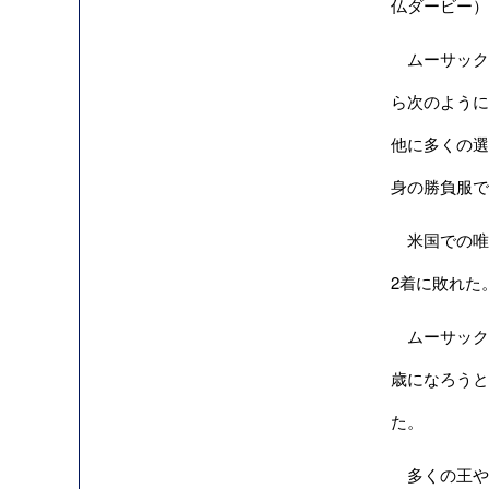
仏ダービー）
ムーサック氏
ら次のように
他に多くの選
身の勝負服で
米国での唯一
2着に敗れた
ムーサック
歳になろうと
た。
多くの王や錬