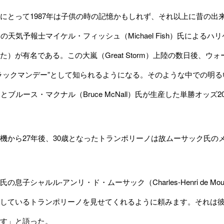
とって1987年は子供の時の記憶かもしれず、それ以上に昔の出
Cの天気予報士マイケル・フィッシュ（Michael Fish）氏によ
た）が有名である。この大嵐（Great Storm）上陸の数日後、
ラックマンデー”として知られるようになる。そのような中での明るいニ
）氏とブルース・マクナル（Bruce McNall）氏が生産した単勝オッ
から27年後、30歳となったトランポリーノは故ムーサック氏のメズレー牧
息子シャルル-アンリ・ド・ムーサック（Charles-Henri de 
しているトランポリーノを見せてくれるように頼みます。それは
す」と語った。