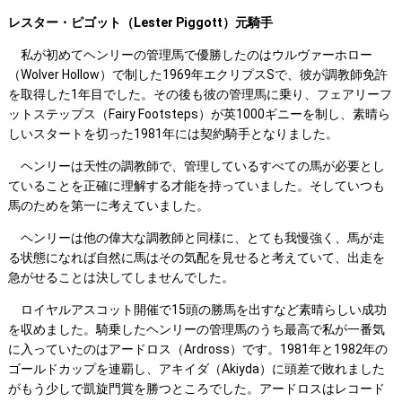
レスター・ピゴット（Lester Piggott）元騎手
私が初めてヘンリーの管理馬で優勝したのはウルヴァーホロー
（Wolver Hollow）で制した1969年エクリプスSで、彼が調教師免許
を取得した1年目でした。その後も彼の管理馬に乗り、フェアリーフ
ットステップス（Fairy Footsteps）が英1000ギニーを制し、素晴ら
しいスタートを切った1981年には契約騎手となりました。
ヘンリーは天性の調教師で、管理しているすべての馬が必要とし
ていることを正確に理解する才能を持っていました。そしていつも
馬のためを第一に考えていました。
ヘンリーは他の偉大な調教師と同様に、とても我慢強く、馬が走
る状態になれば自然に馬はその気配を見せると考えていて、出走を
急がせることは決してしませんでした。
ロイヤルアスコット開催で15頭の勝馬を出すなど素晴らしい成功
を収めました。騎乗したヘンリーの管理馬のうち最高で私が一番気
に入っていたのはアードロス（Ardross）です。1981年と1982年の
ゴールドカップを連覇し、アキイダ（Akiyda）に頭差で敗れました
がもう少しで凱旋門賞を勝つところでした。アードロスはレコード