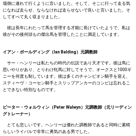
場側に連れて行くように言いました。そして、そこに行って走る気
になれば走らせ、ならなければ走らせないで良いと言いました。そ
してすべて丸く収まりました。
彼は長年にわたって馬を管理する才能に長けていたようで、私は
彼がその後何頭もの傑出馬を管理したことに満足しています。
イアン・ボールディング（Ian Balding）元調教師
サー・ヘンリーは私たちの時代の伝説であり天才です。彼は馬に
思いやりがあり、とりわけ牝馬に対してそうで、オークスと1000ギ
ニーを何度も制しています。彼は多くのチャンピオン騎手を迎え、
スティーヴ・コーセン騎手とスリップアンカーのコンビは忘れるこ
とできない特別なものです。
ピーター・ウォルウィン（Peter Walwyn）元調教師（元リーディン
グトレーナー）
とても悲しいです。ヘンリーは優れた調教師であると同時に素晴
らしいライバルで非常に勇気のある男でした。