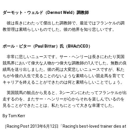
ダーモット・ウェルド（Dermot Weld）調教師
彼は長きにわたって傑出した調教師で、最近ではフランケルの調
教管理は素晴らしいものでした。彼の他界を知り悲しいです。
ポール・ビター（Paul Bittar）氏（BHAのCEO）
非常に悲しいニュースです。サー・ヘンリーは長きにわたり英国
競馬界において偉大な人物かつ偉大な調教師の1人でした。無数の良
績馬を送り出しました。彼の死は大変悲しいニュースですが、私た
ちが今後の人生で見ることのないような素晴らしい競走馬を育てて
キャリアを終えることができたのは何と素晴らしいことでしょう。
英国競馬の観点から見ると、3シーズンにわたってフランケルが出
走するのを、またサー・ヘンリーが心からそれを楽しんでいるのを
見ることができたことは、私たちにとって大きな幸運でした。
By Tom Kerr
［Racing Post 2013年6月12日「Racing’s best-loved trainer dies at