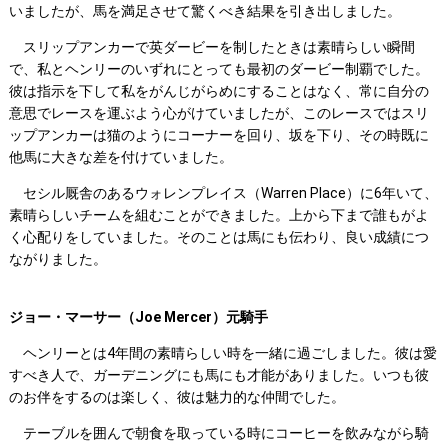
いましたが、馬を満足させて驚くべき結果を引き出しました。
スリップアンカーで英ダービーを制したときは素晴らしい瞬間
で、私とヘンリーのいずれにとっても最初のダービー制覇でした。
彼は指示を下して私をがんじがらめにすることはなく、常に自分の
意思でレースを運ぶよう心がけていましたが、このレースではスリ
ップアンカーは猫のようにコーナーを回り、坂を下り、その時既に
他馬に大きな差を付けていました。
セシル厩舎のあるウォレンプレイス（Warren Place）に6年いて、
素晴らしいチームを組むことができました。上から下まで誰もがよ
く心配りをしていました。そのことは馬にも伝わり、良い成績につ
ながりました。
ジョー・マーサー（Joe Mercer）元騎手
ヘンリーとは4年間の素晴らしい時を一緒に過ごしました。彼は愛
すべき人で、ガーデニングにも馬にも才能がありました。いつも彼
のお伴をするのは楽しく、彼は魅力的な仲間でした。
テーブルを囲んで朝食を取っている時にコーヒーを飲みながら騎