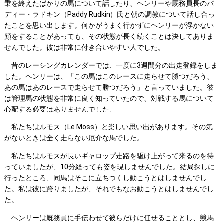
乗を終えたばかりの馬について話したり、ヘンリーや厩務員長のパ
ディー・ラドキン（Paddy Rudkin）氏と朝の調教について話し合っ
たことを思い出します。何かがうまく行かずにヘンリーが浮かない
顔をすることがあっても、その状態が長く続くことは決してありま
せんでした。彼は非常に付き合いやすい人でした。
昔のレーシングカレンダーでは、一度に3週間分の出走登録をしま
した。ヘンリーは、「この馬はこのレースに走らせて勝つだろう、
あの馬はあのレースで走らせて勝つだろう」と言っていました。彼
は管理馬の状態を非常に良く知っていたので、対戦する馬について
心配する必要はありませんでした。
私たちはルモス（Le Moss）と楽しい思い出があります。その気
がないときは全く走らない厄介な馬でした。
私たちはルモスが長いギャロップ走路を駆け上がって来るのを待
っていましたが、10分経っても姿を現しませんでした。結局探しに
行ったところ、同馬はそこに立ちつくし動こうとはしませんでし
た。私は彼に跨りましたが、それでもなお動こうとはしませんでし
た。
ヘンリーは厩務員に手伝わせて彼らだけに任せることとし、競馬