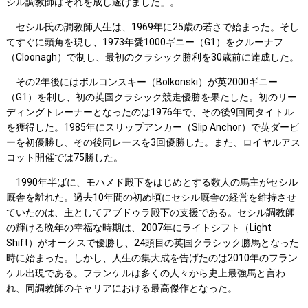
シル調教師はそれを成し遂げました」。
セシル氏の調教師人生は、1969年に25歳の若さで始まった。そし
てすぐに頭角を現し、1973年愛1000ギニー（G1）をクルーナフ
（Cloonagh）で制し、最初のクラシック勝利を30歳前に達成した。
その2年後にはボルコンスキー（Bolkonski）が英2000ギニー
（G1）を制し、初の英国クラシック競走優勝を果たした。初のリー
ディングトレーナーとなったのは1976年で、その後9回同タイトル
を獲得した。1985年にスリップアンカー（Slip Anchor）で英ダービ
ーを初優勝し、その後同レースを3回優勝した。また、ロイヤルアス
コット開催では75勝した。
1990年半ばに、モハメド殿下をはじめとする数人の馬主がセシル
厩舎を離れた。過去10年間の初め頃にセシル厩舎の経営を維持させ
ていたのは、主としてアブドゥラ殿下の支援である。セシル調教師
の輝ける晩年の幸福な時期は、2007年にライトシフト（Light
Shift）がオークスで優勝し、24頭目の英国クラシック勝馬となった
時に始まった。しかし、人生の集大成を告げたのは2010年のフラン
ケル出現である。フランケルは多くの人々から史上最強馬と言わ
れ、同調教師のキャリアにおける最高傑作となった。