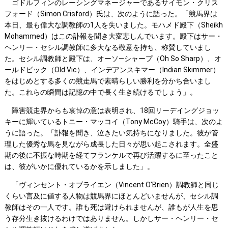
ゴドルフィンのレーシングマネージャーであるサイモン・クリス
フォード（Simon Crisford）氏は、次のように語った。「競馬界は
本日、最も偉大な調教師の1人を失いました。モハメド殿下（Sheikh
Mohammed）はこの訃報を聞き大変悲しんでいます。殿下はサー・
ヘンリー・セシル調教師に多大なる敬意を持ち、称賛していまし
た。セシル調教師と殿下は、オーソ―シャープ（Oh So Sharp）、オ
ールドビック（Old Vic）、インデアンスキマー（Indian Skimmer）
をはじめとする多くの競走馬で素晴らしい勝利を分かち合いまし
た。これらの瞬間は記憶の中で長く生き続けるでしょう」。
障害競走界からも哀悼の意は表明され、18回リーデイングジョッ
キーに輝いているトニー・マッコイ（Tony McCoy）騎手は、次のよ
うに語った。「訃報を聞き、泣きたい気持ちになりました。彼が管
理した優秀な馬を見ながら成長した日々が思い起こされます。全盛
期の後に不振な時期を経てフランケルで再び活躍するに至ったこと
は、彼がいかに優れているかを示しました」。
「ヴィンセント・オブライエン（Vincent O’Brien）調教師と同じ
くらい言及に値する人物は競馬界にほとんどいませんが、セシル調
教師はその一人です。誰も死は避けられませんが、誰もが人生を思
う存分生き抜けるわけではありません。しかしサー・ヘンリー・セ