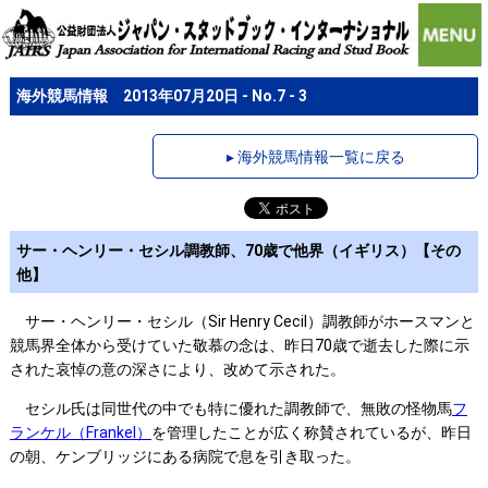
海外競馬情報 2013年07月20日 - No.7 - 3
▸ 海外競馬情報一覧に戻る
サー・ヘンリー・セシル調教師、70歳で他界（イギリス）【その
他】
サー・ヘンリー・セシル（Sir Henry Cecil）調教師がホースマンと
競馬界全体から受けていた敬慕の念は、昨日70歳で逝去した際に示
された哀悼の意の深さにより、改めて示された。
セシル氏は同世代の中でも特に優れた調教師で、無敗の怪物馬
フ
ランケル（Frankel）
を管理したことが広く称賛されているが、昨日
の朝、ケンブリッジにある病院で息を引き取った。