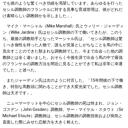
でも彼のような驚くべき功績を渇望しています。あらゆる
を行った
セシル調教師のフランケルに対する見事な育成管理は、彼がどれだ
け素晴らしい調教師かを示しました」。
マイク・マーシャル（Mike Marshall）氏とウィリー・ジャーディ
ン（Willie Jardine）氏はセシル調教師の下で働いてきたが、このう
ち、最後の調教助手となったマーシャル氏は、「セシル調教師は驚
くべき個性を持った人物で、誰もが見落としがちなことを馬の中に
見出すことのできた類まれな調教師でした。今まで出会った他の調
教師とは全く違いました。おそらく今後生涯で出会う馬の中で最強
のフランケルの調教方法を間近に見ることができて私は非常に幸運
でした」と述べた。
またジャーディン氏は次のように付言した。「15年間彼の下で働
き、特別な馬数頭に関わることができ大変光栄でした。セシル調教
師は天才です」。
ニューマーケットを中心にセシル調教師の死は悼まれ、ジョン・
ゴスデン（John Gosden）調教師、サー・マイケル・スタウト（Sir
Michael Stoute）調教師は、セシル調教師の調教技術および病気と
直面した際にみせた忍耐力を大きく称えた。