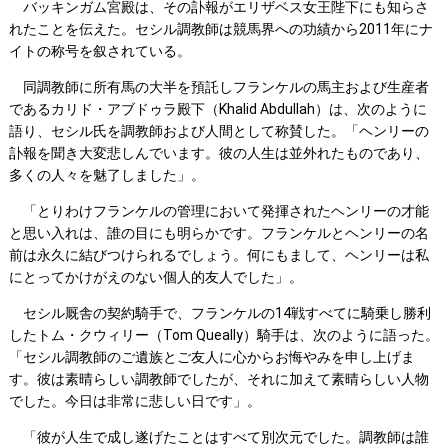
バッキンガム宮殿は、その訃報がエリザベス女王陛下にも知らさ
れたことを伝えた。セシル調教師は競馬界への功績から2011年にナ
イトの称号を叙されている。
同調教師に所有馬の大半を預託しフランケルの馬主および生産者
であるカリド・アブドゥラ殿下（Khalid Abdullah）は、次のように
語り、セシル氏を調教師および人間として称賛した。「ヘンリーの
訃報を聞き大変悲しんでいます。彼の人生は並外れたものであり、
多くの人々を魅了しました」。
「とりわけフランケルの管理において発揮されたヘンリーの才能
と思い入れは、誰の目にも明らかです。フランケルとヘンリーの名
前は永久に結びつけられるでしょう。何にもまして、ヘンリーは私
にとってかけがえのない個人的友人でした」。
セシル厩舎の契約騎手で、フランケルの14戦すべてに騎乗し勝利
したトム・クウィリー（Tom Queally）騎手は、次のように語った。
「セシル調教師のご遺族とご友人に心からお悔やみを申し上げま
す。彼は素晴らしい調教師でしたが、それに加えて素晴らしい人物
でした。今日は非常に悲しい日です」。
「彼が人生で成し遂げたことはすべて別次元でした。調教師は誰