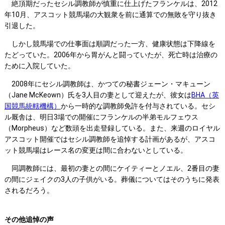
絶頂期だったセシル調教師が慎重に仕上げたフランケルは、2012
年10月、アスコット競馬場の大観衆を前に通算での無敗を守り抜き
引退した。
しかし競馬場での仕事面は順調だった一方、健康状態は下降線を
たどっていた。2006年から胃がんと闘っていたが、死亡時は治療の
ために入院していた。
2008年にセシル調教師は、かつての秘書ジェーン・マキューン
（Jane McKeown）氏を3人目の妻として迎えたが、彼女は
BHA（英
国競馬統轄機構）
から一時的な調教師免許を付与されている。セシ
ル厩舎は、明日3場での開催にフランケルの半弟モルフェウス
（Morpheus）など数頭を出走登録している。また、来週のロイヤル
アスコット開催ではセシル調教師を追悼する計画があるが、アスコ
ット競馬場はレース名の変更は間に合わないとしている。
同調教師には、最初の妻との間にケイティーとノエル、2番目の妻
の間にジェイクの3人の子供がいる。葬儀についてはそのうちに発表
されるだろう。
その他追悼の声