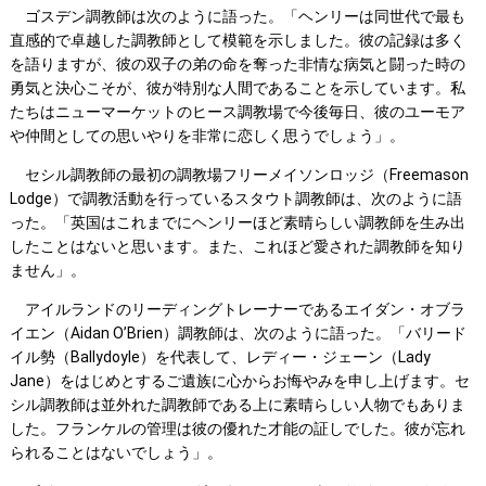
ゴスデン調教師は次のように語った。「ヘンリーは同世代で最も
直感的で卓越した調教師として模範を示しました。彼の記録は多く
を語りますが、彼の双子の弟の命を奪った非情な病気と闘った時の
勇気と決心こそが、彼が特別な人間であることを示しています。私
たちはニューマーケットのヒース調教場で今後毎日、彼のユーモア
や仲間としての思いやりを非常に恋しく思うでしょう」。
セシル調教師の最初の調教場フリーメイソンロッジ（Freemason
Lodge）で調教活動を行っているスタウト調教師は、次のように語
った。「英国はこれまでにヘンリーほど素晴らしい調教師を生み出
したことはないと思います。また、これほど愛された調教師を知り
ません」。
アイルランドのリーディングトレーナーであるエイダン・オブラ
イエン（Aidan O’Brien）調教師は、次のように語った。「バリード
イル勢（Ballydoyle）を代表して、レディー・ジェーン（Lady
Jane）をはじめとするご遺族に心からお悔やみを申し上げます。セ
シル調教師は並外れた調教師である上に素晴らしい人物でもありま
した。フランケルの管理は彼の優れた才能の証しでした。彼が忘れ
られることはないでしょう」。