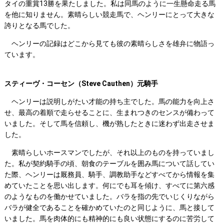
タイの重賞13勝を果たしました。私は同馬のように一生懸命走る馬
を他に知りません。素晴らしい競走馬で、ヘンリーにとって大きな
誇りとなる馬でした。
ヘンリーの記録はどこから見ても彼の素晴らしさを雄弁に物語っ
ています。
スティーヴ・コーセン（Steve Cauthen）元騎手
ヘンリーは説明しがたい才能の持ち主でした。馬の能力を向上さ
せ、最高の着順で走らせることに、生まれつきのセンスが備わって
いました。そして馬を信頼し、機が熟したときに迷わず出走させま
した。
素晴らしいホースマンでしたが、それ以上のものを持っていまし
た。私が契約騎手の頃、朝食のテーブルを囲み馬について話してい
た際、ヘンリーは厩務員、騎手、調教助手などすべてから情報を集
めていたことを思い出します。何にでも耳を傾け、すべてに第六感
のようなものを働かせていました。バラを指の先でいじくりながら
バラが健全であることを確かめていたのと同じように、馬と接して
いました。馬を肉体的にも精神的にも良い状態にするのに苦労して