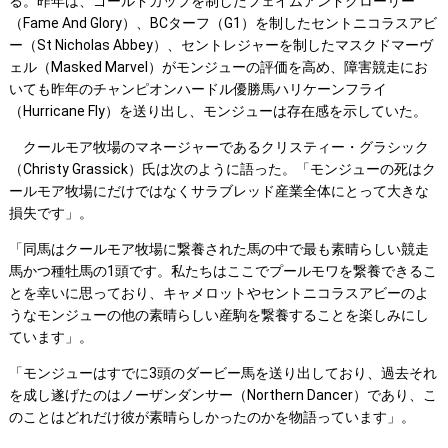
る。昨年は、ゴールドカップを制したフェイムアンドグローリー
（Fame And Glory）、BCターフ（G1）を制したセントニコラスアビ
ー（St Nicholas Abbey）、セントレジャーを制したマスクドマーヴ
ェル（Masked Marvel）がモンジューの評価を高め、障害競走にお
いても昨年のチャンピオンハードル優勝馬ハリケーンフライ
（Hurricane Fly）を送り出し、モンジューは存在感を示していた。
クールモア牧場のマネージャーであるクリスティー・グラシック
（Christy Grassick）氏は次のように語った。「モンジューの死はク
ールモア牧場にだけではなくサラブレッド産業全体にとって大きな
損失です」。
「同馬はクールモア牧場に繋養された馬の中で最も素晴らしい競走
馬かつ種牡馬の1頭です。私たちはここでプールモワを繋養できるこ
とを幸いに思っており、キャメロットやセントニコラスアビーのよ
うなモンジューの他の素晴らしい産駒を繋養することを楽しみにし
ています」。
「モンジューはすでに3頭のダービー馬を送り出しており、過去それ
を成し遂げたのはノーザンダンサー（Northern Dancer）であり、こ
のことはどれだけ彼が素晴らしかったのかを物語っています」。