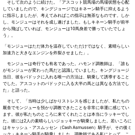
そして次のように続けた。「アスコット競馬場の馬場状態を心配
していましたので、キングジョージではキネーン騎手に抑えるよう
に指示しましたが、考えてみればこの指示は無茶なものです。しか
し、モンジューはそれを成し遂げました。もしキネーン騎手が前半
から飛ばしていれば、モンジューは10馬身差で勝っていたでしょ
う」。
「モンジューはただ体力を温存していただけではなく、素晴らしい
加速力と大きなエンジンを炸裂させました」。
モンジューは奇行でも有名であった。ハモンド調教師は、「誰も
がモンジューが変わった馬だと認識していました。キングジョージ
当日、彼をパドックに入れる唯一の方法は、騎乗して誘導すること
でした。アスコットのパドックに入る大半の馬とは異なる方法でし
た」と語った。
そして、「当時は少しばかりストレスを感じましたが、私たちの
厩舎でモンジューを預かり調教できたことを非常に幸運に感じてい
ます。彼が私たちのところに来てくれたことは本当にラッキーでし
た。彼には2人の素晴らしいジョッキーが騎乗しました。若いころに
はキャッシュ・アスムッセン（Cash Asmussen）騎手が、その後ミ
ック・キネーン騎手が騎乗しました。調教師である私にとって、こ