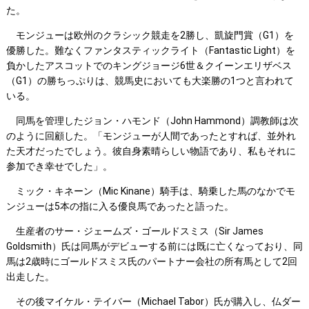
た。
モンジューは欧州のクラシック競走を2勝し、凱旋門賞（G1）を
優勝した。難なくファンタスティックライト（Fantastic Light）を
負かしたアスコットでのキングジョージ6世＆クイーンエリザベス
（G1）の勝ちっぷりは、競馬史においても大楽勝の1つと言われて
いる。
同馬を管理したジョン・ハモンド（John Hammond）調教師は次
のように回顧した。「モンジューが人間であったとすれば、並外れ
た天才だったでしょう。彼自身素晴らしい物語であり、私もそれに
参加でき幸せでした」。
ミック・キネーン（Mic Kinane）騎手は、騎乗した馬のなかでモ
ンジューは5本の指に入る優良馬であったと語った。
生産者のサー・ジェームズ・ゴールドスミス（Sir James
Goldsmith）氏は同馬がデビューする前には既に亡くなっており、同
馬は2歳時にゴールドスミス氏のパートナー会社の所有馬として2回
出走した。
その後マイケル・テイバー（Michael Tabor）氏が購入し、仏ダー