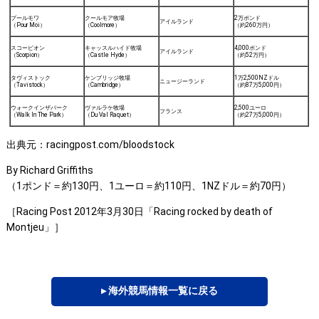
プールモワ
クールモア牧場
2万ポンド
アイルランド
（Pour Moi）
（Coolmore）
（約260万円）
スコーピオン
キャッスルハイド牧場
4,000ポンド
アイルランド
（Scorpion）
（Castle Hyde）
（約52万円）
タヴィストック
ケンブリッジ牧場
1万2,500NZドル
ニュージーランド
（Tavistock）
（Cambridge）
（約87万5,000円）
ウォークインザパーク
ヴァルラケ牧場
2,500ユーロ
フランス
（Walk In The Park）
（Du Val Raquet）
（約27万5,000円）
出典元：racingpost.com/bloodstock
By Richard Griffiths
（1ポンド＝約130円、1ユーロ＝約110円、1NZドル＝約70円）
［Racing Post 2012年3月30日「Racing rocked by death of
Montjeu」］
▸ 海外競馬情報一覧に戻る