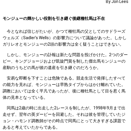
By Jon Lees
モンジューの輝かしい役割を引き継ぐ後継種牡馬は不在
今となれば信じがたいが、かつて種牡馬の父としてのサドラーズ
ウェルズ（Sadler’s Wells）の影響力について議論があった。しかし
ガリレオとモンジューの2頭の影響力は全く疑うことはできない。
しかし、モンジューの訃報は新たな問題を投げかけた。2つのダー
ビー、キングジョージおよび凱旋門賞を制した傑出馬モンジューの
産駒のうちどの馬が彼の遺産を引き継ぐのだろうか。
安易な即断を下すことは危険である。競走生活で発揮したすべて
の能力を見れば、モンジューは早熟タイプからはかけ離れていた。
調教においては全く平凡であったが、後に種牡馬として目を惹く馬
体の見本となっている。
同馬は2歳の時に出走した2レースを制したが、1998年9月まで出
走せず、翌年の英ダービーを回避した。それは彼を管理していたジ
ョン・ハモンド調教師がその時点で同馬にとって大きすぎる課題で
あると考えていたからである。