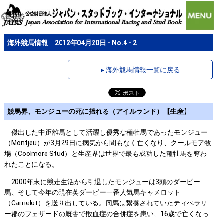
海外競馬情報 2012年04月20日 - No.4 - 2
▸ 海外競馬情報一覧に戻る
競馬界、モンジューの死に揺れる（アイルランド）【生産】
傑出した中距離馬として活躍し優秀な種牡馬であったモンジュー
（Montjeu）が3月29日に病気から間もなく亡くなり、クールモア牧
場（Coolmore Stud）と生産界は世界で最も成功した種牡馬を奪わ
れたことになる。
2000年末に競走生活から引退したモンジューは3頭のダービー
馬、そして今年の現在英ダービー一番人気馬キャメロット
（Camelot）を送り出している。同馬は繋養されていたティペラリ
ー郡のフェザードの厩舎で敗血症の合併症を患い、16歳で亡くなっ