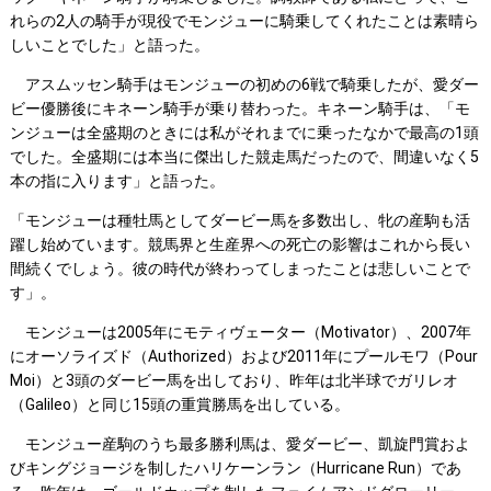
れらの2人の騎手が現役でモンジューに騎乗してくれたことは素晴ら
しいことでした」と語った。
アスムッセン騎手はモンジューの初めの6戦で騎乗したが、愛ダー
ビー優勝後にキネーン騎手が乗り替わった。キネーン騎手は、「モ
ンジューは全盛期のときには私がそれまでに乗ったなかで最高の1頭
でした。全盛期には本当に傑出した競走馬だったので、間違いなく5
本の指に入ります」と語った。
「モンジューは種牡馬としてダービー馬を多数出し、牝の産駒も活
躍し始めています。競馬界と生産界への死亡の影響はこれから長い
間続くでしょう。彼の時代が終わってしまったことは悲しいことで
す」。
モンジューは2005年にモティヴェーター（Motivator）、2007年
にオーソライズド（Authorized）および2011年にプールモワ（Pour
Moi）と3頭のダービー馬を出しており、昨年は北半球でガリレオ
（Galileo）と同じ15頭の重賞勝馬を出している。
モンジュー産駒のうち最多勝利馬は、愛ダービー、凱旋門賞およ
びキングジョージを制したハリケーンラン（Hurricane Run）であ