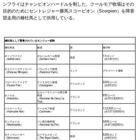
ンフライはチャンピオンハードルを制した。クールモア牧場はその
目的のためにセントレジャー勝馬スコーピオン（Scorpion）を障害
競走用の種牡馬として供用している。
種牡馬として繋養されているモンジュー産駒
種牡馬名
牧場
国
種付料
オーソライズド
ダルハムホール牧場
1万ポンド
英国
（Authorized）
（Dalham Hall）
（約130万円）
チャイニーズウィスパー
パラムヴィア牧場
インド
プライベート価格
（Chinese Whisper）
（Paramvir Farm）
フローズンファイア
クーラガウン牧場
3,000ユーロ
アイルランド
（Frozen Fire）
（Coolagown）
（約33万円）
セルシーラトゥール国立種
ホノルル
馬場
950ユーロ
フランス
（Honolulu）
（National de Cercy La
（約10万4,500円）
Tour）
ハリケーンラン
クールモア牧場
1万2,500ユーロ
アイルランド
（Hurricane Run）
（Coolmore）
（約137万5000円）
モンマルトル
パン国立種馬場
3,800ユーロ
フランス
（Montmartre）
（National du Pin）
（約41万8,000円）
モティヴェーター
ロイヤルスタッド
5,000ポンド
英国
（Motivator）
（The Royal Studs）
（約65万円）