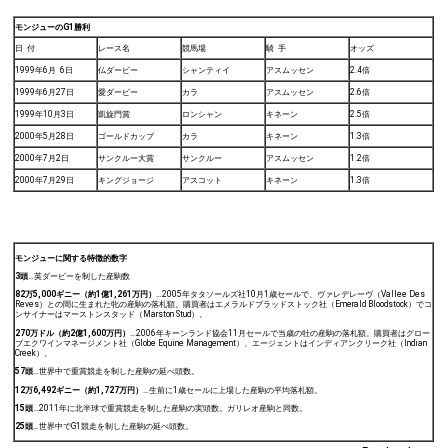
モンジューのG1勝利
日 付
レース名
競馬場
騎 手
オッズ
1999年6月 6日
仏ダービー
シャンティイ
アスムッセン
2.4倍
1999年6月27日
愛ダービー
カラ
アスムッセン
2.6倍
1999年10月3日
凱旋門賞
ロンシャン
キネーン
2.5倍
2000年5月28日
ゴールドカップ
カラ
キネーン
1.3倍
2000年7月2日
サンクルー大賞
サンクルー
アスムッセン
1.2倍
2000年7月29日
キングジョージ
アスコット
キネーン
1.3倍
モンジューに関する特徴的数字
3
頭
…英ダービーを制した産駒数
82
万5,000ギニー（約1億1,261万円）
…2005年タタソールズ社10月1歳セールで、ヴァレデレーヴ（Vallee Des
Reves）との間に生まれた牝の産駒の落札額。購買者はエメラルドブラッドストック社（Emerald Bloodstock）でコ
ンサイナーはマーストンスタッド（Marston Stud）。
270
万ドル（約2億1,600万円）
…2006年キーンランド協会11月セールで当歳の牡の産駒の落札額。購買者はグロー
ブエクワインマネージメント社（Globe Equine Management）、エージェントはインディアンクリーク社（Indian
Creek）。
57
頭
…世界中で重賞競走を制した産駒の延べ頭数。
12
万6,492ギニー（約1,727万円）
…生前に1歳セールに上場した産駒の平均落札額。
15
頭
…2011年に北半球で重賞競走を制した産駒の実頭数。ガリレオ産駒と同数。
25
頭
…世界中でG1競走を制した産駒の延べ頭数。