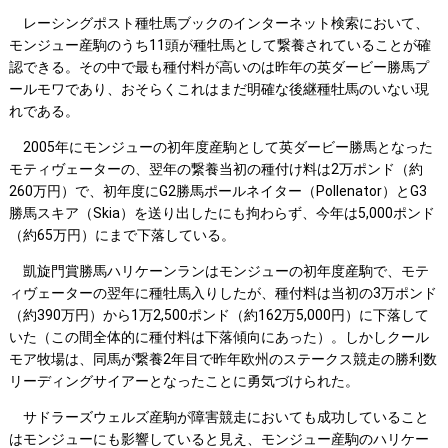
レーシングポスト種牡馬ブックのインターネット検索において、
モンジュー産駒のうち11頭が種牡馬として繋養されていることが確
認できる。その中で最も種付料が高いのは昨年の英ダービー勝馬プ
ールモワであり、おそらくこれはまだ明確な後継種牡馬のいない現
れである。
2005年にモンジューの初年度産駒として英ダービー勝馬となった
モティヴェーターの、翌年の繋養当初の種付け料は2万ポンド（約
260万円）で、初年度にG2勝馬ポールネイター（Pollenator）とG3
勝馬スキア（Skia）を送り出したにも拘わらず、今年は5,000ポンド
（約65万円）にまで下落している。
凱旋門賞勝馬ハリケーンランはモンジューの初年度産駒で、モテ
ィヴェーターの翌年に種牡馬入りしたが、種付料は当初の3万ポンド
（約390万円）から1万2,500ポンド（約162万5,000円）に下落して
いた（この間全体的に種付料は下落傾向にあった）。しかしクール
モア牧場は、同馬が繋養2年目で昨年欧州のステークス競走の勝利数
リーディングサイアーとなったことに勇気づけられた。
サドラーズウェルズ産駒が障害競走においても成功していること
はモンジューにも影響していると見え、モンジュー産駒のハリケー