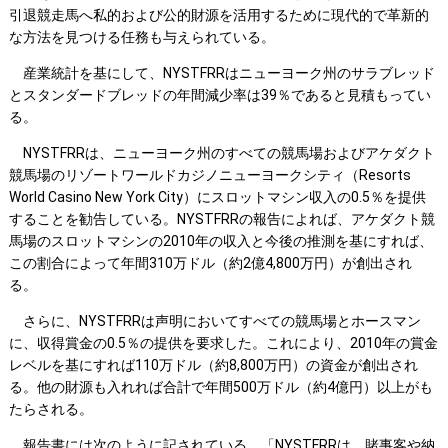
引退競走馬へ私的および公的財源を活用するために現代的で革新的
な方法を見つける任務も与えられている。
産業統計を基にして、NYSTFRRはニューヨーク州のサラブレッド
とスタンダードブレッドの年間減少率は39％であると見積もってい
る。
NYSTFRRは、ニューヨーク州のすべての競馬場およびアケダクト
競馬場のリゾートワールドカジノニューヨークシティ（Resorts
World Casino New York City）にスロットマシン収入の0.5％を提供
することを勧告している。NYSTFRRの報告によれば、アケダクト競
馬場のスロットマシンの2010年の収入と今後の推測を基にすれば、
この割合によって年間310万ドル（約2億4,800万円）が創出され
る。
さらに、NYSTFRRは声明においてすべての競馬場とホースマン
に、収得賞金の0.5％の提供を要求した。これにより、2010年の賞金
レベルを基にすれば110万ドル（約8,800万円）の資金が創出され
る。他の財源も入れれば合計で年間500万ドル（約4億円）以上がも
たらされる。
報告書には次のように記されている。「NYSTFRRは、賭事客や納