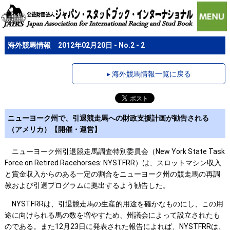
海外競馬情報 2012年02月20日 - No.2 - 2
▸ 海外競馬情報一覧に戻る
ニューヨーク州で、引退競走馬への財政支援計画が勧告される
（アメリカ）【開催・運営】
ニューヨーク州引退競走馬調査特別委員会（New York State Task
Force on Retired Racehorses: NYSTFRR）は、スロットマシン収入
と賞金収入からのある一定の割合をニューヨーク州の競走馬の再調
教および引退プログラムに拠出するよう勧告した。
NYSTFRRは、引退競走馬の生産的用途を確かなものにし、この用
途に向けられる馬の数を増やすため、州議会によって設立されたも
のである。また12月23日に発表された報告によれば、NYSTFRRは、