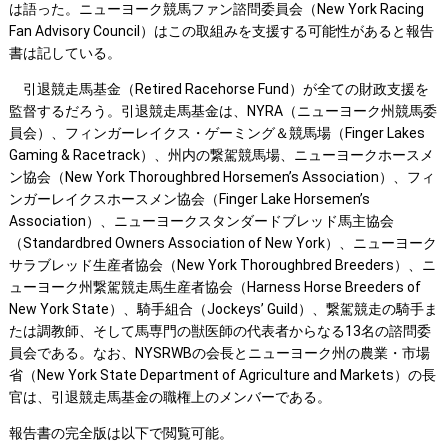
は語った。ニューヨーク競馬ファン諮問委員会（New York Racing
Fan Advisory Council）はこの取組みを支援する可能性があると報告
書は記している。
引退競走馬基金（Retired Racehorse Fund）が全ての財政支援を
監督するだろう。引退競走馬基金は、NYRA（ニューヨーク州競馬委
員会）、フィンガーレイクス・ゲーミング＆競馬場（Finger Lakes
Gaming & Racetrack）、州内の繋駕競馬場、ニューヨークホースメ
ン協会（New York Thoroughbred Horsemen’s Association）、フィ
ンガーレイクスホースメン協会（Finger Lake Horsemen’s
Association）、ニューヨークスタンダードブレッド馬主協会
（Standardbred Owners Association of New York）、ニューヨーク
サラブレッド生産者協会（New York Thoroughbred Breeders）、ニ
ューヨーク州繋駕競走馬生産者協会（Harness Horse Breeders of
New York State）、騎手組合（Jockeys’ Guild）、繋駕競走の騎手ま
たは調教師、そして馬専門の獣医師の代表者からなる13名の諮問委
員会である。なお、NYSRWBの会長とニューヨーク州の農業・市場
省（New York State Department of Agriculture and Markets）の長
官は、引退競走馬基金の職権上のメンバーである。
報告書の完全版は以下で閲覧可能。