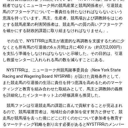
税者ではなくニューヨーク州の競馬産業と競馬関係者が、引退競走
馬のアフターケアについて一番責任を持たなければならないという
意識を持っています。馬主、生産者、競馬場および調教師をはじめ
とする競馬産業の利害関係者は、競走馬への質の高いアフターケア
を確かにする財政的課題に取り組まなければなりません」。
その点で、NYSTFRRは馬主が過渡的な再調教を支援するために少
なくとも所有馬の引退後の6ヵ月間は月に400ドル（約3万2,000円）
を支払う準備をしなければならないと示唆した。その目的は、引退
し救援センターに入れられる馬の数を減らすことにある。
NYSTFRRは、ニューヨーク州競馬賭事委員会（New York State
Racing and Wagering Board: NYSRWB）が設けた資格条件として、
また競走馬の引退後の生活に責任を持つ意識を高めるためのマーケ
ティングと教育を組み合わせた取組みとして、馬主と調教師の義務
を詳細化したインターネット上の研修講座も推奨した。
競馬ファンは引退競走馬の課題に喜んで貢献することが見込まれ
るので、競馬場運営者は、地域社会の参加を促す努力と併せて、競
走馬が競馬場を去った後にどこに行くのかについて参加者を教育す
るマーケティング戦略を創り出す必要があるとNYSTFRRのメンバー