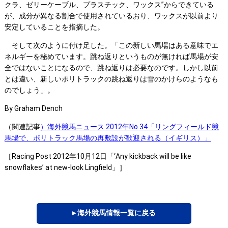
クラ、ゼリーケーブル、プラスチック、ワックス”からできている
が、成分が異なる割合で使用されているおり、ワックスが以前より
安定していることを指摘した。
そして次のように付け足した。「この新しい馬場はある意味でエ
ネルギーを秘めています。跳ね返りというものが無ければ馬場が安
全ではないことになるので、跳ね返りは必要なのです。しかし以前
とは違い、新しいポリトラックの跳ね返りは雪のかけらのようなも
のでしょう」。
By Graham Dench
（関連記事
）海外競馬ニュース 2012年No.34「リングフィールド競
馬場で、ポリトラック馬場の再敷設が歓迎される（イギリス）」
［Racing Post 2012年10月12日「‘Any kickback will be like
snowflakes’ at new-look Lingfield」］
▸ 海外競馬情報一覧に戻る