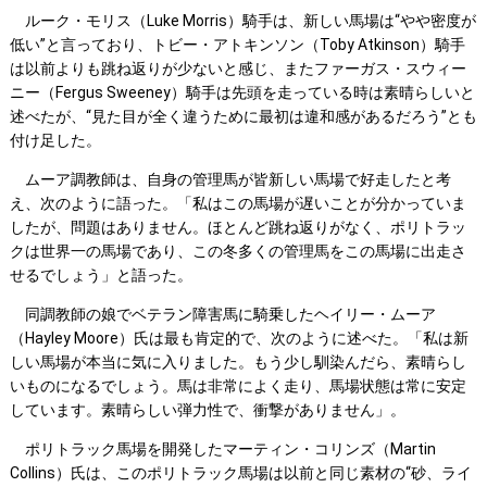
ルーク・モリス（Luke Morris）騎手は、新しい馬場は“やや密度が
低い”と言っており、トビー・アトキンソン（Toby Atkinson）騎手
は以前よりも跳ね返りが少ないと感じ、またファーガス・スウィー
ニー（Fergus Sweeney）騎手は先頭を走っている時は素晴らしいと
述べたが、“見た目が全く違うために最初は違和感があるだろう”とも
付け足した。
ムーア調教師は、自身の管理馬が皆新しい馬場で好走したと考
え、次のように語った。「私はこの馬場が遅いことが分かっていま
したが、問題はありません。ほとんど跳ね返りがなく、ポリトラッ
クは世界一の馬場であり、この冬多くの管理馬をこの馬場に出走さ
せるでしょう」と語った。
同調教師の娘でベテラン障害馬に騎乗したヘイリー・ムーア
（Hayley Moore）氏は最も肯定的で、次のように述べた。「私は新
しい馬場が本当に気に入りました。もう少し馴染んだら、素晴らし
いものになるでしょう。馬は非常によく走り、馬場状態は常に安定
しています。素晴らしい弾力性で、衝撃がありません」。
ポリトラック馬場を開発したマーティン・コリンズ（Martin
Collins）氏は、このポリトラック馬場は以前と同じ素材の“砂、ライ