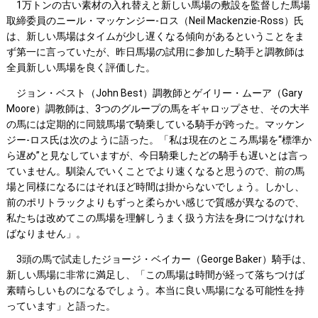
1万トンの古い素材の入れ替えと新しい馬場の敷設を監督した馬場
取締委員のニール・マッケンジー-ロス（Neil Mackenzie-Ross）氏
は、新しい馬場はタイムが少し遅くなる傾向があるということをま
ず第一に言っていたが、昨日馬場の試用に参加した騎手と調教師は
全員新しい馬場を良く評価した。
ジョン・ベスト（John Best）調教師とゲイリー・ムーア（Gary
Moore）調教師は、3つのグループの馬をギャロップさせ、その大半
の馬には定期的に同競馬場で騎乗している騎手が跨った。マッケン
ジー-ロス氏は次のように語った。「私は現在のところ馬場を“標準か
ら遅め”と見なしていますが、今日騎乗したどの騎手も遅いとは言っ
ていません。馴染んでいくことでより速くなると思うので、前の馬
場と同様になるにはそれほど時間は掛からないでしょう。しかし、
前のポリトラックよりもずっと柔らかい感じで質感が異なるので、
私たちは改めてこの馬場を理解しうまく扱う方法を身につけなけれ
ばなりません」。
3頭の馬で試走したジョージ・ベイカー（George Baker）騎手は、
新しい馬場に非常に満足し、「この馬場は時間が経って落ちつけば
素晴らしいものになるでしょう。本当に良い馬場になる可能性を持
っています」と語った。