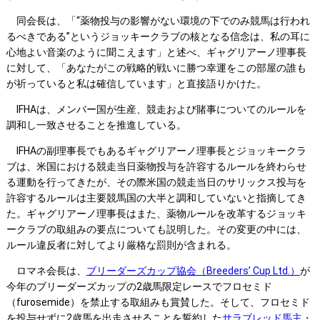
同会長は、「“薬物投与の影響がない環境の下でのみ競馬は行われ
るべきである”というジョッキークラブの核となる信念は、私の耳に
心地よい音楽のように聞こえます」と述べ、ギャグリアーノ理事長
に対して、「あなたがこの戦略的戦いに勝つ幸運をこの部屋の誰も
が祈っていると私は確信しています」と直接語りかけた。
IFHAは、メンバー国が生産、競走および賭事についてのルールを
調和し一致させることを推進している。
IFHAの副理事長でもあるギャグリアーノ理事長とジョッキークラ
ブは、米国における競走当日薬物投与を許容するルールを終わらせ
る運動を行ってきたが、その際米国の競走当日のサリックス投与を
許容するルールは主要競馬国の大半と調和していないと指摘してき
た。ギャグリアーノ理事長はまた、薬物ルールを改革するジョッキ
ークラブの取組みの要点についても説明した。その変更の中には、
ルール違反者に対してより厳格な罰則が含まれる。
ロマネ会長は、
ブリーダーズカップ協会（Breeders’ Cup Ltd.）
が
今年のブリーダーズカップの2歳馬限定レースでフロセミド
（furosemide）を禁止する取組みも賞賛した。そして、フロセミド
を投与せずに2歳馬を出走させることを誓約した
サラブレッド馬主・