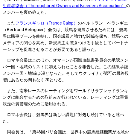
生産者協会（Thoroughbred Owners and Breeders Association）
の
メンバーを褒め称えた。
また
フランスギャロ（France Galop）
のベルトラン・ベランギエ
（Bertrand Belinguier）会長は、競馬を発展させるためには、競馬
界は賭事プールを統轄し、国会議員と強力な関係を保ち、競馬への
メディアの関心を高め、新規馬主を惹きつける手段としてパートナ
ーシップを促進させることが必要であると語った。
ロマネ会長はこのほか、オマーンが国際血統書委員会の承認メン
バー国・地域のリストに加えられたことを報告した。この結果承認
メンバー国・地域は69となった。そしてウクライナが認可の最終段
階にあるため間もなく70となる。
また、南米レースのレーティングをワールドサラブレッドランキ
ングに統合するための取組みが行われている。レーティングは重賞
競走の質管理のために活用される。
ロマネ会長は、競馬界は新しい課題に対処し続けていると述べ
た。
同会長は、「第46回パリ会議は、世界中の競馬統轄機関が地域お