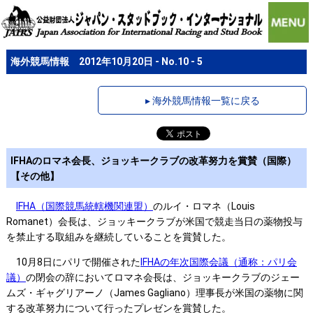
海外競馬情報 2012年10月20日 - No.10 - 5
▸ 海外競馬情報一覧に戻る
IFHAのロマネ会長、ジョッキークラブの改革努力を賞賛（国際）
【その他】
IFHA（国際競馬統轄機関連盟）
のルイ・ロマネ（Louis
Romanet）会長は、ジョッキークラブが米国で競走当日の薬物投与
を禁止する取組みを継続していることを賞賛した。
10月8日にパリで開催された
IFHAの年次国際会議（通称：パリ会
議）
の閉会の辞においてロマネ会長は、ジョッキークラブのジェー
ムズ・ギャグリアーノ（James Gagliano）理事長が米国の薬物に関
する改革努力について行ったプレゼンを賞賛した。