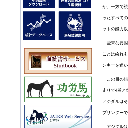
が、一方で視
ったすべての
ットの能力以
些末な要因
ことは紛れも
ンキーを追い
この目の錯覚
走りで4着と
アジダルはそ
プリンターで
アジダルは、