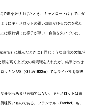
地点で鞭を振り上げたとき、キャメロットはすでにダ
うようにキャメロットの鋭い加速がゆるむのを私た
戦には疲れ切った様子が漂い、自信を欠いていた。
haparral）に挑んだときにも同じような自信の欠如が
すっと腰を高く上げ次の瞬間鞭を入れたが、結果は出せ
キンジS（G1 約1600m）ではライバルを撃破
な弁明もあまり有効ではない。キャメロットは蹄
深いものである。フランケル（Frankel）も、