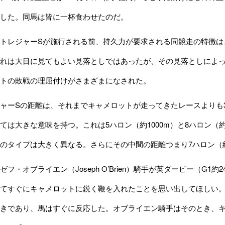
した。同馬は皆に一杯食わせたのだ。
トレジャーSが施行される前、持久力が要求される同競走の特徴は
れは大目に見てもよい見落としではあったが、その見落としによ
トの敗戦の理屈付けがさまざまになされた。
ーSの距離は、それまでキャメロットが走ってきたレースよりも3
ては大きな意味を持つ。これは5ハロン（約1000m）と8ハロン（約
のタイプは大きく異なる。さらにその中間の距離つまり7ハロン（約
フ・オブライエン（Joseph O’Brien）騎手が英ダービー（G1
てすぐにキャメロットに鋭く鞭を入れたことを思い出してほしい。そ
きであり、馬はすぐに反応した。オブライエン騎手はそのとき、キ