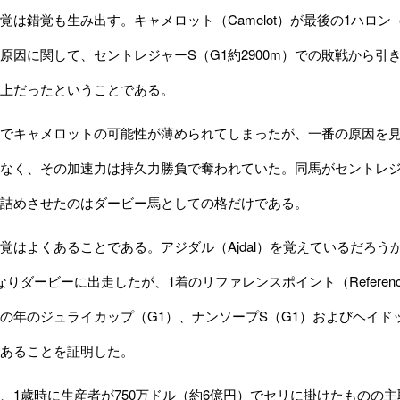
覚は錯覚も生み出す。キャメロット（Camelot）が最後の1ハロン（
原因に関して、セントレジャーS（G1約2900m）での敗戦から
上だったということである。
でキャメロットの可能性が薄められてしまったが、一番の原因を見
なく、その加速力は持久力勝負で奪われていた。同馬がセントレジ
詰めさせたのはダービー馬としての格だけである。
はよくあることである。アジダル（Ajdal）を覚えているだろうか？
なりダービーに出走したが、1着のリファレンスポイント（Referenc
の年のジュライカップ（G1）、ナンソープS（G1）およびヘイド
あることを証明した。
1歳時に生産者が750万ドル（約6億円）でセリに掛けたものの