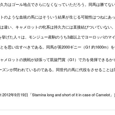
久力はゴール地点でさらになくなっていただろう。同馬は勝てな
トのような血統の馬にはそういう結果が生じる可能性はつねにあっ
は違い、キャメロットの牝系は持久力には直接結びついていない
eu）を挙げた人々は、モンジュー産駒のうち3歳以上でヨーロッパの
とを思い出すべきである。同馬が英2000ギニー（G1 約1600m
ャメロットの挑戦が頑張って凱旋門賞（G1）で力を発揮できるか
ーズンが問われているのである。同世代の馬に代役をさせることは
t 2012年9月19日「Stamina long and short of it in case of Camelot