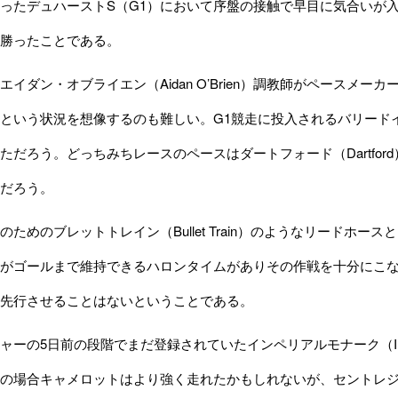
ったデュハーストS（G1）において序盤の接触で早目に気合いが
勝ったことである。
イダン・オブライエン（Aidan O’Brien）調教師がペースメ
という状況を想像するのも難しい。G1競走に投入されるバリード
だろう。どっちみちレースのペースはダートフォード（Dartford）が
だろう。
ためのブレットトレイン（Bullet Train）のようなリードホ
がゴールまで維持できるハロンタイムがありその作戦を十分にこ
先行させることはないということである。
ーの5日前の段階でまだ登録されていたインペリアルモナーク（Imper
の場合キャメロットはより強く走れたかもしれないが、セントレジ