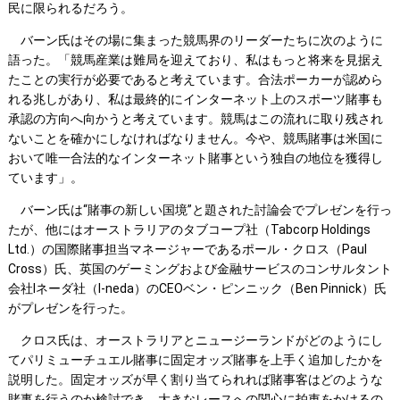
民に限られるだろう。
バーン氏はその場に集まった競馬界のリーダーたちに次のように
語った。「競馬産業は難局を迎えており、私はもっと将来を見据え
たことの実行が必要であると考えています。合法ポーカーが認めら
れる兆しがあり、私は最終的にインターネット上のスポーツ賭事も
承認の方向へ向かうと考えています。競馬はこの流れに取り残され
ないことを確かにしなければなりません。今や、競馬賭事は米国に
おいて唯一合法的なインターネット賭事という独自の地位を獲得し
ています」。
バーン氏は“賭事の新しい国境”と題された討論会でプレゼンを行っ
たが、他にはオーストラリアのタブコープ社（Tabcorp Holdings
Ltd.）の国際賭事担当マネージャーであるポール・クロス（Paul
Cross）氏、英国のゲーミングおよび金融サービスのコンサルタント
会社Iネーダ社（I-neda）のCEOベン・ピンニック（Ben Pinnick）氏
がプレゼンを行った。
クロス氏は、オーストラリアとニュージーランドがどのようにし
てパリミューチュエル賭事に固定オッズ賭事を上手く追加したかを
説明した。固定オッズが早く割り当てられれば賭事客はどのような
賭事を行うのか検討でき、大きなレースへの関心に拍車をかけるの