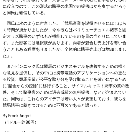
に役立つので、この形式の賭事の米国での提供は功を奏するだろう
と同氏は確信している。
同氏は次のように付言した。「競馬産業を説得させるにはしばら
く時間が掛かりましたが、今や彼らはパリミューチュエル賭事と固
定オッズ賭事のいずれもが機能しているのを目の当たりにしていま
す。また顧客には選択肢があります。両者が競合し売上げを奪い合
うこともある程度ありましたが、全体的に賭事売上げは増加しまし
た」。
またピンニック氏は競馬のビジネスモデルを改善するための様々
な意見を提供し、その中には携帯電話のアプリケーションへの更な
る投資、競馬産業が公平な取り分を受け取ることを確かにするため
に“賭金からの控除”に移行すること、サイマルキャスト賭事の質の改
善、そして賭事客のために過去成績の無料提供、などが含まれてい
た。同氏は、これらのアイデアは若い人々が要望しており、彼らを
競馬賭事に惹きつけるために不可欠であると語った。
By Frank Angst
（1ドル＝約80円）