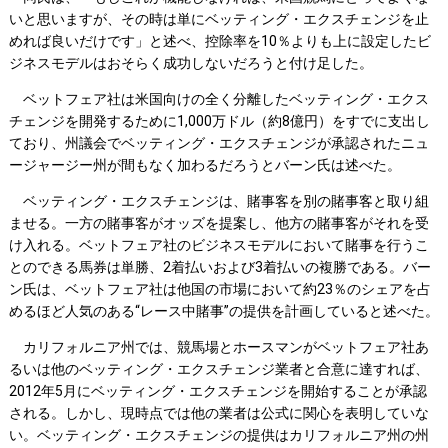
いと思いますが、その時は単にベッティング・エクスチェンジを止
めれば良いだけです」と述べ、控除率を10％よりも上に設定したビ
ジネスモデルはおそらく成功しないだろうと付け足した。
ベットフェア社は米国向けの全く分離したベッティング・エクス
チェンジを開発するために1,000万ドル（約8億円）をすでに支出し
ており、州議会でベッティング・エクスチェンジが承認されたニュ
ージャージー州が間もなく加わるだろうとバーン氏は述べた。
ベッティング・エクスチェンジは、賭事客を別の賭事客と取り組
ませる。一方の賭事客がオッズを提案し、他方の賭事客がそれを受
け入れる。ベットフェア社のビジネスモデルにおいて賭事を行うこ
とのできる馬券は単勝、2着払いおよび3着払いの複勝である。バー
ン氏は、ベットフェア社は他国の市場において約23％のシェアを占
めるほど人気のある“レース中賭事”の提供を計画していると述べた。
カリフォルニア州では、競馬場とホースマンがベットフェア社あ
るいは他のベッティング・エクスチェンジ業者と合意に達すれば、
2012年5月にベッティング・エクスチェンジを開始することが承認
される。しかし、現時点では他の業者は公式に関心を表明していな
い。ベッティング・エクスチェンジの提供はカリフォルニア州の州