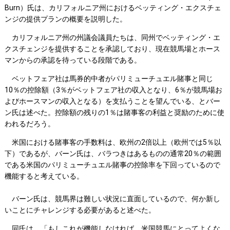
Burn）氏は、カリフォルニア州におけるベッティング・エクスチェ
ンジの提供プランの概要を説明した。
カリフォルニア州の州議会議員たちは、同州でベッティング・エ
クスチェンジを提供することを承認しており、現在競馬場とホース
マンからの承認を待っている段階である。
ベットフェア社は馬券的中者がパリミューチュエル賭事と同じ
10％の控除額（3％がベットフェア社の収入となり、6％が競馬場お
よびホースマンの収入となる）を支払うことを望んでいる、とバー
ン氏は述べた。控除額の残りの1％は賭事客の利益と奨励のために使
われるだろう。
米国における賭事客の手数料は、欧州の2倍以上（欧州では5％以
下）であるが、バーン氏は、バラつきはあるものの通常20％の範囲
である米国のパリミューチュエル賭事の控除率を下回っているので
機能すると考えている。
バーン氏は、競馬界は難しい状況に直面しているので、何か新し
いことにチャレンジする必要があると述べた。
同氏は、「もしこれが機能しなければ、米国競馬にとってよくな