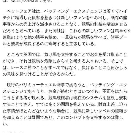
は、売上げの約5％である。
ベットフェア社は、ベッティング・エクスチェンジは若くてハイ
テクに精通した観客を惹きつけ新しいファンを生み出し、既存の賭
事客からの売上げを減少させることなく、競馬の利益を増加させる
だろうと述べている。また同社は、これらの新しいファンは馬単や3
連単のような他の賭事も始め、一旦彼らが競馬を学べば、賭事プー
ルと競馬が成長するのに寄与すると主張している。
ところで英国では、負け馬を支持することでお金を受け取ること
ができ、それは競馬を危険にさらすと考える人々もいる。そこで
は、レースに勝つことがすべてではなく、負けることにも何かしら
の意味を見つけることができるからだ。
現行のパリミューチュエル賭事であろうと、ベッティング・エク
スチェンジであろうと、お金が絡むときはいつでも、不正をはたら
こうとする者が現れる。競馬統轄者は現在のシステムを監視し規制
することでさえ、すでに多くの問題を抱えている。財政上差し迫っ
た事情がほとんどないような場合に、競馬に新しいレベルの複雑さ
を加えることは疑問であり、このコンセプトを支持するのは難し
い。