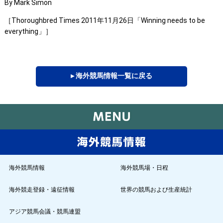
By Mark Simon
［Thoroughbred Times 2011年11月26日「Winning needs to be
everything」］
▸ 海外競馬情報一覧に戻る
海外競馬情報
海外競馬場・日程
海外競走登録・遠征情報
世界の競馬および生産統計
アジア競馬会議・競馬連盟