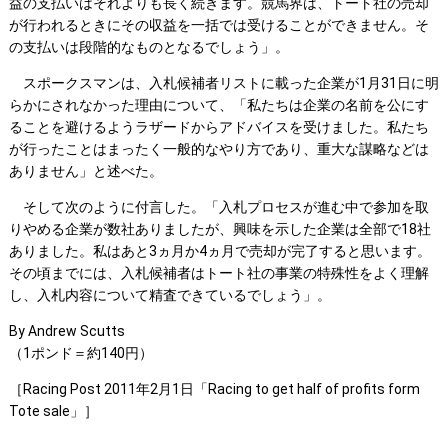
益の支払いはそれよりも長く続きます。競馬界は、トート社の売却
が行われるときにその収益を一括では受けることができません。そ
の支払いは段階的なものとなるでしょう」。
スポークスマンは、入札候補者リストに載った企業が1月31日に明
らかにされなかった理由について、「私たちは企業の名前を公にす
ることを避けるようラザードからアドバイスを受けました。私たち
が行ったことはまったく一般的なやり方であり、重大な謀略などは
ありません」と述べた。
そして次のように付言した。「入札プロセスが進む中で参加を取
りやめる企業が数社ありましたが、興味を示した企業は全部で18社
ありました。私はあと3ヵ月か4ヵ月で売却が完了すると思います。
その頃までには、入札候補者はトート社の事業の特殊性をよく理解
し、入札内容について精査できているでしょう」。
By Andrew Scutts
（1ポンド＝約140円）
［Racing Post 2011年2月1日「Racing to get half of profits form
Tote sale」］