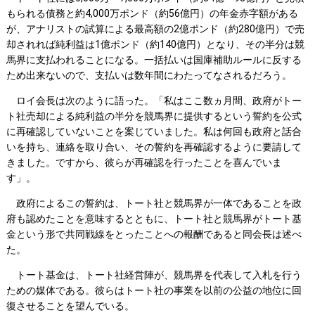
もられる債務と約4,000万ポンド（約56億円）の年金赤字額がある
が、アナリストの試算による最高額の2億ポンド（約280億円）で売
却されれば純利益は1億ポンド（約140億円）となり、その半分は競
馬界に支払われることになる。一括払いは国庫補助ルールに反する
ため出来ないので、支払いは数年間にわたってなされるだろう。
ロイ会長は次のように語った。「私はここ数ヵ月間、政府がトー
ト社売却による純利益の半分を競馬界に提供するという誓約を公式
に再確認していないことを案じていました。私は何回も政府と話合
いを持ち、連絡を取り合い、その誓約を再確認するように要請して
きました。ですから、彼らが再確認を行ったことを喜んでいま
す」。
政府によるこの誓約は、トート社と競馬界が一体であることを政
府も認めたことを意味するとともに、トート社と競馬界がトート基
金という形で共同戦線をとったことへの報酬であると同会長は述べ
た。
トート基金は、トート社経営陣が、競馬界を代表して入札を行う
ための媒体である。彼らはトート社の事業を以前の公益の地位に回
復させることを望んでいる。