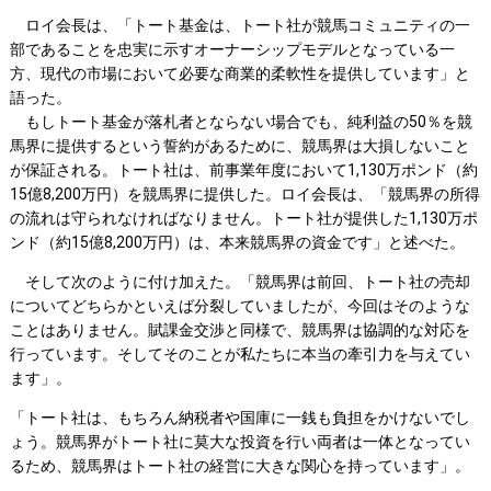
ロイ会長は、「トート基金は、トート社が競馬コミュニティの一
部であることを忠実に示すオーナーシップモデルとなっている一
方、現代の市場において必要な商業的柔軟性を提供しています」と
語った。
もしトート基金が落札者とならない場合でも、純利益の50％を競
馬界に提供するという誓約があるために、競馬界は大損しないこと
が保証される。トート社は、前事業年度において1,130万ポンド（約
15億8,200万円）を競馬界に提供した。ロイ会長は、「競馬界の所得
の流れは守られなければなりません。トート社が提供した1,130万ポ
ンド（約15億8,200万円）は、本来競馬界の資金です」と述べた。
そして次のように付け加えた。「競馬界は前回、トート社の売却
についてどちらかといえば分裂していましたが、今回はそのような
ことはありません。賦課金交渉と同様で、競馬界は協調的な対応を
行っています。そしてそのことが私たちに本当の牽引力を与えてい
ます」。
「トート社は、もちろん納税者や国庫に一銭も負担をかけないでし
ょう。競馬界がトート社に莫大な投資を行い両者は一体となってい
るため、競馬界はトート社の経営に大きな関心を持っています」。