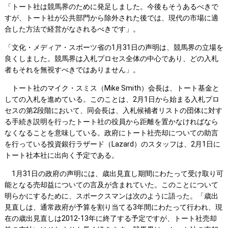
「トート社は競馬界のために発足しました。今後もそうあるべきで
すが、トート社が公共部門から除外された後では、現代の市場に適
合した方法で経営がなされるべきです」。
「文化・メディア・スポーツ省の1月31日の声明は、競馬界の立場を
良くしました。競馬界は入札プロセス全体の中心であり、どの入札
者もそれを無視すべきではありません」。
トート社のマイク・スミス（Mike Smith）会長は、トート基金と
しての入札を進めている。このことは、2月1日から始まる入札プロ
セスの第2段階において、同会長は、入札候補者リストの団体に対す
る手続き説明を行ったトート社の役員から距離を置かなければなら
なくなることを意味している。政府にトート社売却についての助言
を行っている投資銀行ラザード（Lazard）のスタッフは、2月1日に
トート社本社に出向く予定である。
1月31日の政府の声明には、歳出見直し期間にわたって受け取り可
能となる売却益についての言及が含まれていた。このことについて
明らかにするために、スポークスマンは次のように語った。「歳出
見直しは、通常政府が予算を割り当てる3年間にわたって行われ、現
在の歳出見直しは2012-13年に終了する予定ですが、トート社売却