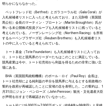
明らかにならなかった。
ベットフレッド社（Betfred）とガラコーラル社（Gala Coral）が
入札候補者リストに入ったと考えられており、また元BHB（英国競
馬公社）会長のマーティン・ブロートン（Martin Broughton）氏が
率いる未公開株式投資グループも入札候補者リストに残っていると
考えられている。ノーザンレーシング社（Northern Racing）を所有
するルーベンブラザーズ社（Reuben Brothers）も入札候補者リス
トの中に入っていると考えられている。
トート基金（Tote Foundation）も入札候補者リストに入ってお
り、トート社と競馬界のリーダーたちはこのことに満足している。
競馬産業は今や、トート社売却から利益を得るための非常に強い立
場にある。
BHA（英国競馬統轄機構）のポール・ロイ（Paul Roy）会長は、
トート社売却による純利益の半分を競馬界に与えるとする前政権の
誓約を政府が再確認したことに安堵の念を表明した。この誓約は、1
月31日にジョン・ペンローズ（John Penrose）観光・文化遺産大臣
が声明を出すまで再確認されていなかった。
トート社には6,000万〜7,000万ポンド（約84億〜98億円）と見積