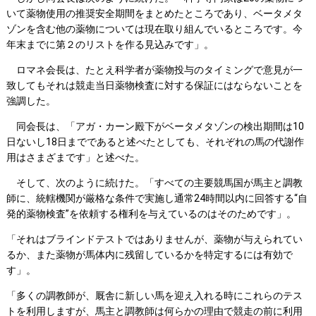
いて薬物使用の推奨安全期間をまとめたところであり、ベータメタ
ゾンを含む他の薬物については現在取り組んでいるところです。今
年末までに第２のリストを作る見込みです」。
ロマネ会長は、たとえ科学者が薬物投与のタイミングで意見が一
致してもそれは競走当日薬物検査に対する保証にはならないことを
強調した。
同会長は、「アガ・カーン殿下がベータメタゾンの検出期間は10
日ないし18日までであると述べたとしても、それぞれの馬の代謝作
用はさまざまです」と述べた。
そして、次のように続けた。「すべての主要競馬国が馬主と調教
師に、統轄機関が厳格な条件で実施し通常24時間以内に回答する“自
発的薬物検査”を依頼する権利を与えているのはそのためです」。
「それはブラインドテストではありませんが、薬物が与えられてい
るか、また薬物が馬体内に残留しているかを特定するには有効で
す」。
「多くの調教師が、厩舎に新しい馬を迎え入れる時にこれらのテス
トを利用しますが、馬主と調教師は何らかの理由で競走の前に利用