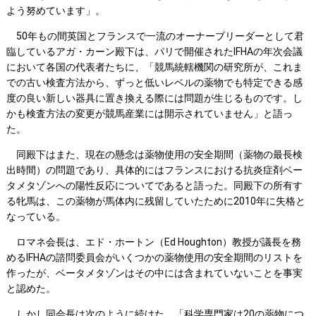
よう努めています」。
50年もの間英国とフランスで一流のオーナーブリーダーとして君
臨しているアガ・カーン殿下は、パリで開催されたIFHAの年次会議
において各国の代表者たちに、「競馬統轄機関の研究所が、これま
での古い検査方法から、ずっと低いレベルの薬物でも特定できる感
度の良い新しい器具に置き換える際には問題が生じるものです。し
かも検査方法の変更が競馬産業には開示されていません」と語っ
た。
同殿下はまた、現在の懸念は薬物使用の安全期間（薬物の最長検
出時間）の問題であり、具体的にはフランスにおける抗炎症剤ベー
タメタゾンへの陽性反応についてであると語った。同殿下の所有す
る牝馬は、この薬物が馬体内に残留していたために2010年に失格と
なっている。
ロマネ会長は、エド・ホートン（Ed Houghton）教授が議長を務
めるIFHAの諮問委員会がいくつかの薬物使用の安全期間のリストを
作ったが、ベータメタゾンはその中には含まれていないことを事実
と認めた。
しかし同会長は次のように続けた。「科学専門家は20の薬物につ