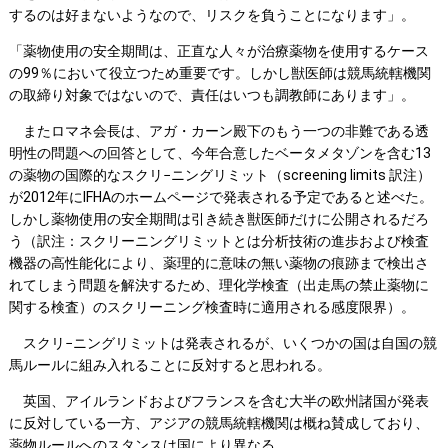
するのは好まないようなので、リスクを負うことになります」。
「薬物使用の安全期間は、正直な人々が治療薬物を使用するケース
の99％において役立つため重要です。しかし獣医師は競馬統轄機関
の取締り対象ではないので、責任はいつも調教師にあります」。
またロマネ会長は、アガ・カーン殿下のもう一つの非難である透
明性の問題への回答として、今年合意したベータメタゾンを含む13
の薬物の国際的なスクリ−ニングリミット（screening limits 訳注）
が2012年にIFHAのホームページで発表される予定であると述べた。
しかし薬物使用の安全期間は引き続き獣医師だけに公開されるだろ
う（訳注：スクリーニングリミットとは分析技術の進歩および検査
機器の高性能化により、薬理的に意味の無い薬物の痕跡まで検出さ
れてしまう問題を解決するため、理化学検査（出走馬の禁止薬物に
関する検査）のスクリーニング検査時に適用される感度限界）。
スクリ−ニングリミットは発表されるが、いくつかの国は自国の競
馬ルールに組み入れることに反対すると思われる。
英国、アイルランドおよびフランスを含む大半の欧州諸国が発表
に反対している一方、アジアの競馬統轄機関は概ね賛成しており、
薬物ルールへのスタンスは国により異なる。