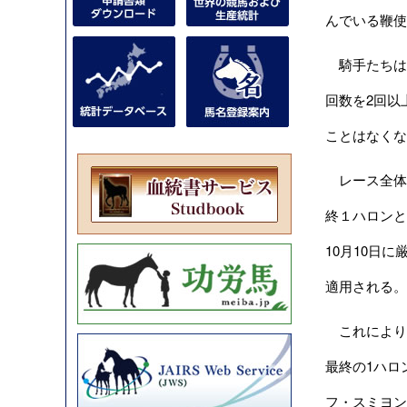
んでいる鞭使
騎手たちは
回数を2回以
ことはなくな
レース全体
終１ハロンと
10月10日
適用される。
これにより、1
最終の1ハロ
フ・スミヨン（