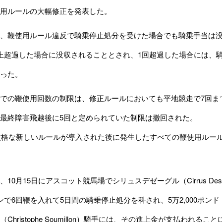
用ルールの大幅修正を発表した。
、鞭使用ルール違反で騎乗停止処分を受けた場合でも騎乗手当は没
上超過した場合に没収されることとされ、1回超過した場合には、
った。
での鞭使用回数の制限は、修正ルールにおいても平地競走で7回ま
最終障害飛越後に5回と定められていた制限は撤回された。
に厳格な新しいルールが導入された後に発生したすべての鞭使用ルー
0月15日にアスコット競馬場でシリュスデゼーグル（Cirrus Des
ンで6回鞭を入れて5日間の騎乗停止処分を科され、5万2,000ポン
Christophe Soumillon）騎手には、その進上金が支払われるこ