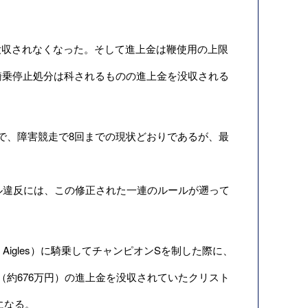
収されなくなった。そして進上金は鞭使用の上限
騎乗停止処分は科されるものの進上金を没収される
で、障害競走で8回までの現状どおりであるが、最
ル違反には、この修正された一連のルールが遡って
 Aigles）に騎乗してチャンピオンSを制した際に、
ド（約676万円）の進上金を没収されていたクリスト
とになる。