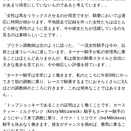
があまり得意にしていないものであると考えています」。
「女性は馬をリラックスさせるのが得意ですが、騎乗においては適
応に時間が掛かります。平地競走で記録を作った女性たちはほとん
ど小柄な男性のように見えます。今や彼女たちが活躍しているのを
見るのは素晴らしいことです」。
ブリテン調教師は次のように語った。「一流女性騎手は今や、以
前とは違うレベルに達しています。ターナー騎手が私の管理馬に乗
ることはほとんどありませんが、私は彼女の騎乗スタイルと自信に
大きな進歩を見ており、今や相応しい評価を得ています」。
「ターナー騎手は非常によく働きます。私のところに午前5時にやっ
てきて朝の調教に乗り、レースで騎乗するまでにおそらくさらに3人
ほどの調教師のところに行きます。これは簡単なことではありませ
ん」。
「トップジョッキーであることの証明はよく働くことです。カース
ティー・ミルクザレク（Kirsty Milczareck）騎手もターナー騎手の
ようにやって来て調教に乗り、イヴァ・ミリコヴァ（Iva Milickova）
騎手も休みなく働きます。彼女がチャンスを掴めば、勝馬に乗るこ
とになるでしょう」。