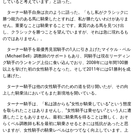
していると考えています」と語った。
ターナー騎手自身は次のように語った。「もし私がクラシックに
勝つ能力のある馬に騎乗したとすれば、私が勝たないわけがありま
せん。重要なことは騎乗することです。素質のある馬を見つけ出
し、クラシックを勝つことを望んでいますが、それは急に現れるも
のではありません」。
ターナー騎手を最優秀見習騎手の1人に引き上げたマイケル・ベル
（Michael Bell）調教師のサポートもあり、同騎手は現在リーディン
グ騎手のランキング上位に食い込んでおり、2008年には年間100勝
以上を挙げた初の女性騎手となった。そして2011年にはG1勝利を成
し遂げた。
ターナー騎手は他の女性騎手のための道を切り開いたが、その向
上した騎乗法においてもまた新境地を開いている。
ターナー騎手は、「私は誰からも“女性が騎乗している”という態度
を取られたことはありませんし、“女性騎手は乗せない”という人に遭
遇したこともありません。最初に騎乗馬を得ることは難しく、おそ
らくベル調教師も私を最初に騎乗させるときには抵抗があったと思
いますが、女性騎手の騎乗レベルはかつてなく向上しています。上