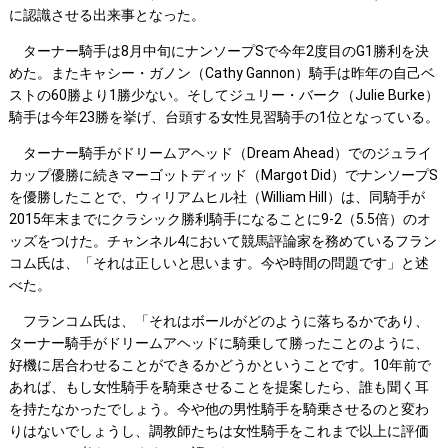
に認識させる出来事となった。
ターナー騎手は8月中旬にナンソープSで今年2度目のG1勝利を決
めた。またキャシー・ガノン（Cathy Gannon）騎手は昨年の自己ベ
ストの60勝より1勝少ない。そしてジュリー・バーク（Julie Burke）
騎手は今年23勝を挙げ、台頭する女性見習騎手の1位となっている。
ターナー騎手がドリームアヘッド（Dream Ahead）でのジュライ
カップ優勝に続きマーゴットディッド（Margot Did）でナンソープS
を優勝したことで、ウィリアムヒル社（William Hill）は、同騎手が
2015年末までにクラシック勝利騎手になることに9-2（5.5倍）のオ
ッズをつけた。チャンネル4において競馬評論家を務めているフラン
コム氏は、「それは正しいと思います。今や時間の問題です」と述
べた。
フランコム氏は、「それはボールがどのように落ちるかであり、
ターナー騎手がドリームアヘッドに騎乗して勝ったことのように、
好機に居合わせることができるかどうかということです。10年前で
あれば、もし女性騎手を騎乗させることを提案したら、誰も聞く耳
を持たなかったでしょう。今や他の男性騎手を騎乗させるのと変わ
りはないでしょうし、調教師たちは女性騎手をこれまで以上に評価