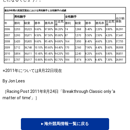
過去6年間の英国芝競走における男性騎手と女性騎手の成績
男性騎手
女性騎手
合計騎
乗数
出走馬
出走馬
年
勝利
騎乗
勝率
勝馬率
勝利
騎乗
勝率
勝馬率
率
率
2006
3,353
35,023
9.60%
97.80%
96.20%
74
1,368
5.40%
2.20%
3.80%
36,391
2007
3,393
35,871
9.50%
97.50%
95.80%
87
1,570
5.50%
2.50%
4.20%
37,441
2008
3,420
35,805
9.60%
95.40%
94.80%
164
1,950
8.40%
4.60%
5.20%
37,755
2009
3,712
36,748
10.10%
95.60%
94.40%
170
2,160
7.90%
4.40%
5.60%
38,908
2010
3,804
36,611
10.40%
95.40%
94.20%
183
2,240
8.20%
4.60%
5.80%
38,851
2011
2,707
25,017
10.80%
93.60%
92.70%
184
1,974
9.30%
6.40%
7.30%
26,991
※2011年については8月22日現在
By Jon Lees
［Racing Post 2011年8月24日「Breakthrough Classic only ‘a
matter of time’」］
▸ 海外競馬情報一覧に戻る