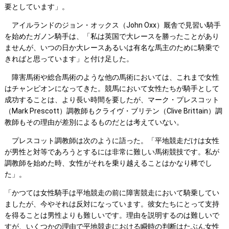
要としています」。
アイルランドのジョン・オックス（John Oxx）厩舎で見習い騎手
を始めたガノン騎手は、「私は英国で大レースを勝ったことがあり
ませんが、いつの日か大レースあるいは有名な馬主のために騎乗で
きればと思っています」と付け足した。
障害馬術や総合馬術のような他の馬術においては、これまで女性
はチャンピオンになってきた。競馬において女性たちが騎手として
成功することは、より長い時間を要したが、マーク・プレスコット
（Mark Prescott）調教師もクライヴ・ブリテン（Clive Brittain）調
教師もその理由が差別によるものだとは考えていない。
プレスコット調教師は次のように語った。「平地競走だけは女性
が男性と対等であろうとするには非常に難しい馬術競技です。私が
調教師を始めた時、女性がそれを乗り越えることはかなり稀でし
た」。
「かつては女性騎手は平地競走の前に障害競走において騎乗してい
ましたが、今やそれは反対になっています。彼女たちにとって支持
を得ることは男性よりも難しいです。理由を説明するのは難しいで
すが、いくつかの理由で平地競走における瞬時の判断はたぶん女性