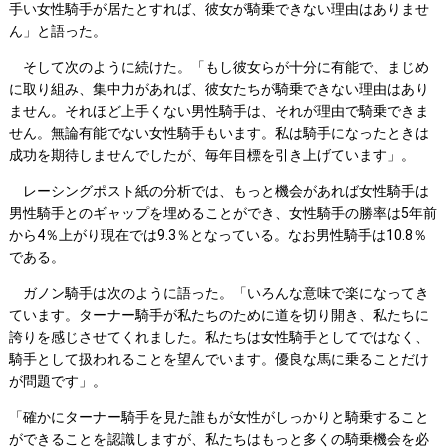
手い女性騎手が居たとすれば、彼女が騎乗できない理由はありませ
ん」と語った。
そして次のように続けた。「もし彼女らが十分に有能で、まじめ
に取り組み、集中力があれば、彼女たちが騎乗できない理由はあり
ません。それほど上手くない男性騎手は、それが理由で騎乗できま
せん。無論有能でない女性騎手もいます。私は騎手になったときは
成功を期待しませんでしたが、毎年目標を引き上げています」。
レーシングポスト紙の分析では、もっと機会があれば女性騎手は
男性騎手とのギャップを埋めることができ、女性騎手の勝率は5年前
から4％上がり現在では9.3％となっている。なお男性騎手は10.8％
である。
ガノン騎手は次のように語った。「いろんな意味で楽になってき
ています。ターナー騎手が私たちのために道を切り開き、私たちに
誇りを感じさせてくれました。私たちは女性騎手としてではなく、
騎手として扱われることを望んでいます。優良な馬に乗ることだけ
が問題です」。
「確かにターナー騎手を見た誰もが女性がしっかりと騎乗すること
ができることを認識しますが、私たちはもっと多くの騎乗機会を必