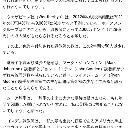
もしれませんが、第３グループの競馬場に対しては限られた協力し
か行わないでしょう」。
ウェザビーズ社（Weatherbys）は、2012年の現役馬頭数は2011
年の1万340頭から9,069頭に減少すると予測している。ホースメン
グループはこのことから、調教師にとって2,000万ポンド（約28億
円）の収入減がもたらされるだろうと示唆した。
その上、免許を付与された調教師の数は、この2年間で50人減少し
ている。
継続する賞金額減少の懸念は、マーク・ジョンストン（Mark
Johnston）調教師とジョン・ゴスデン（John Gosden）調教師がい
ずれも管理頭数を減らしていると述べ、ライアン・ムーア（Ryan
Moore）騎手が検量室での主な話題は賞金額の少なさであると語っ
たことからも明らかである。
ムーア騎手は、「騎手の未来に大きな期待は描けません。もし年
間で50勝しか挙げられないとすれば、私は英国には留まることはな
いでしょう」と語った。
ゴスデン調教師は、「私の最も重要な顧客であるアメリカの馬主
とサウジアラビアの馬主は、フランスに多くの馬を移籍させていま