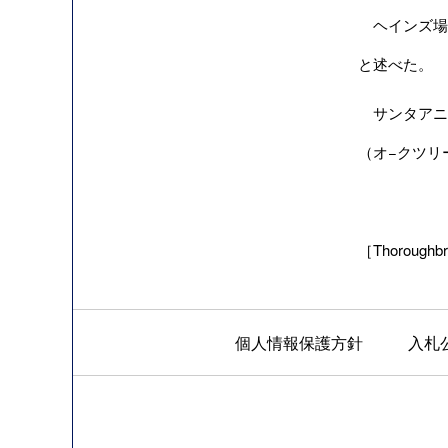
ヘインズ場
と述べた。
サンタアニタ競
（オ−クツリ
［Thoroughbre
個人情報保護方針
入札