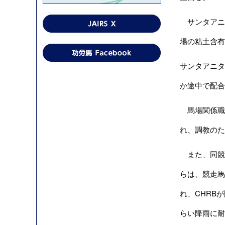
サンタアニ
場の粘土含有
サンタアニタ
か途中で配合
馬場関係職員
れ、調教のた
また、同競馬
らは、競走馬場試
れ、CHRB
らい降雨に耐