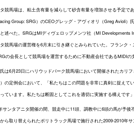
タ競馬場は、粘土含有量を減らして砂含有量を増加させる予定であ
h Racing Group: SRG）のCEOグレッグ・アヴィオリ（Greg 
述べた。SRGはMIディヴェロップメンツ社（MI Developments 
タ競馬場の運営権を6月末に引き継ぐとみられていた。フランク・ストロナッ
RGの会長として競馬場を運営するために不動産会社であるMIDIの
6月23日にハリウッドパーク競馬場において開催されたカリフォルニア州競馬委
 CHRB）の定例会において、「私たちはこの問題を非常に真剣に捉
っています。私たちは断固としてこれを適切に実施する構えです
011年サンタアニタ開催の間、競走中に11頭、調教中に6頭の馬が予
から取り替えられたポリトラック馬場で施行された2009-2010