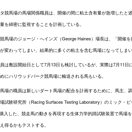
タ競馬場の馬場関係職員は、開催の間に粘土含有量が急増したと述
量を綿密に監視することを計画している。
競馬場のジョージ・へインズ（George Haines）場長は、「
が変わってしまい、結果的に多くの粘土を含む馬場になってしま
は敷設開始日として7月13日も検討しているが、実際は7月11
めにハリウッドパーク競馬場に輸送される馬もいる。
場の職員は新しいダート馬場の配合を計画するために、馬主、調
験研究所（Racing Surfaces Testing Laboratory）のミッ
が購入した、競走馬の動きを再現する生体力学的蹄試験装置で馬場
え得るかもテストする。