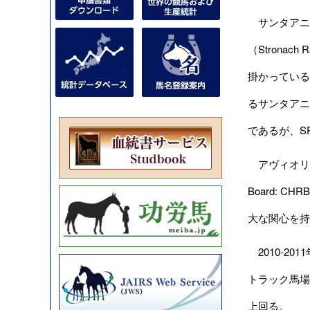
サンタアニ
（Stronac
掛かっていると
るサンタアニ
であるが、S
アヴィオリ氏は
Board:
大な関心を持
2010-2
トラック馬場
上回る。