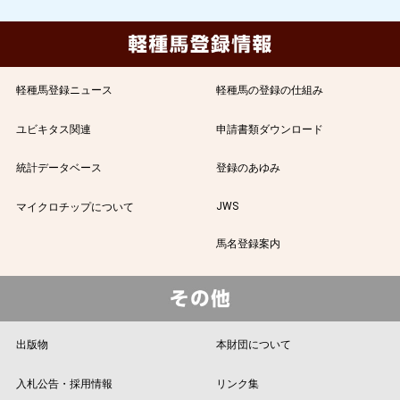
軽種馬登録ニュース
軽種馬の登録の仕組み
ユビキタス関連
申請書類ダウンロード
統計データベース
登録のあゆみ
JWS
マイクロチップについて
馬名登録案内
出版物
本財団について
入札公告・採用情報
リンク集