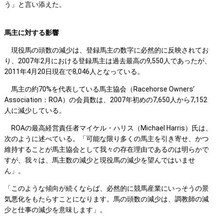
う」と言い添えた。
馬主に対する影響
現役馬の頭数の減少は、登録馬主の数字に必然的に反映されてお
り、2007年2月における登録馬主は過去最高の9,550人であったが、
2011年4月20日現在で8,046人となっている。
馬主の約70%を代表している馬主協会（Racehorse Owners’
Association：ROA）の会員数は、2007年初めの7,650人から7,152
人に減少している。
ROAの最高経営責任者マイケル・ハリス（Michael Harris）氏は、
次のように述べている。「可能な限り多くの馬主を引き寄せ、かつ
維持することが馬主協会として我々の存在理由であるのは明らかで
すが、我々は、馬主数の減少と現役馬の減少を望んではいませ
ん」。
「このような傾向が続くならば、必然的に競馬産業にいっそうの景
気悪化をもたらすことになります。馬の頭数の減少は、調教師の減
少と仕事の減少を意味します」。