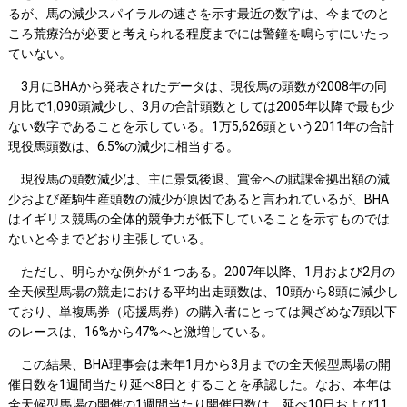
るが、馬の減少スパイラルの速さを示す最近の数字は、今までのと
ころ荒療治が必要と考えられる程度までには警鐘を鳴らすにいたっ
ていない。
3月にBHAから発表されたデータは、現役馬の頭数が2008年の同
月比で1,090頭減少し、3月の合計頭数としては2005年以降で最も少
ない数字であることを示している。1万5,626頭という2011年の合計
現役馬頭数は、6.5%の減少に相当する。
現役馬の頭数減少は、主に景気後退、賞金への賦課金拠出額の減
少および産駒生産頭数の減少が原因であると言われているが、BHA
はイギリス競馬の全体的競争力が低下していることを示すものでは
ないと今までどおり主張している。
ただし、明らかな例外が１つある。2007年以降、1月および2月の
全天候型馬場の競走における平均出走頭数は、10頭から8頭に減少し
ており、単複馬券（応援馬券）の購入者にとっては興ざめな7頭以下
のレースは、16%から47%へと激増している。
この結果、BHA理事会は来年1月から3月までの全天候型馬場の開
催日数を1週間当たり延べ8日とすることを承認した。なお、本年は
全天候型馬場の開催の1週間当たり開催日数は、延べ10日および11