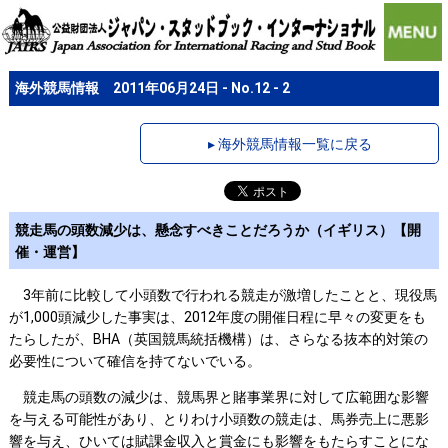
海外競馬情報 2011年06月24日 - No.12 - 2
▸ 海外競馬情報一覧に戻る
競走馬の頭数減少は、懸念すべきことだろうか（イギリス）【開
催・運営】
3年前に比較して小頭数で行われる競走が激増したことと、現役馬
が1,000頭減少した事実は、2012年度の開催日程に早々の変更をも
たらしたが、BHA（英国競馬統括機構）は、さらなる抜本的対策の
必要性について確信を持てないでいる。
競走馬の頭数の減少は、競馬界と賭事業界に対して広範囲な影響
を与える可能性があり、とりわけ小頭数の競走は、馬券売上に悪影
響を与え、ひいては賦課金収入と賞金にも影響をもたらすことにな