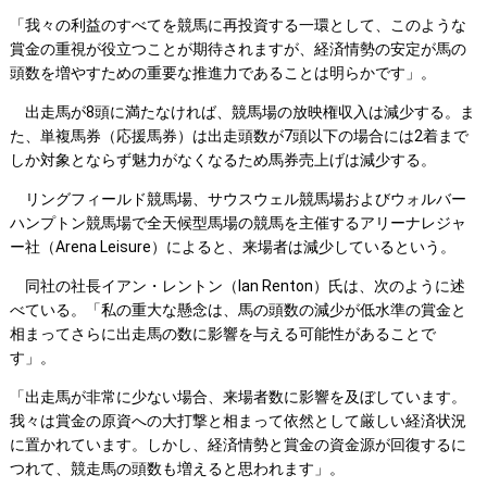
「我々の利益のすべてを競馬に再投資する一環として、このような
賞金の重視が役立つことが期待されますが、経済情勢の安定が馬の
頭数を増やすための重要な推進力であることは明らかです」。
出走馬が8頭に満たなければ、競馬場の放映権収入は減少する。ま
た、単複馬券（応援馬券）は出走頭数が7頭以下の場合には2着まで
しか対象とならず魅力がなくなるため馬券売上げは減少する。
リングフィールド競馬場、サウスウェル競馬場およびウォルバー
ハンプトン競馬場で全天候型馬場の競馬を主催するアリーナレジャ
ー社（Arena Leisure）によると、来場者は減少しているという。
同社の社長イアン・レントン（Ian Renton）氏は、次のように述
べている。「私の重大な懸念は、馬の頭数の減少が低水準の賞金と
相まってさらに出走馬の数に影響を与える可能性があることで
す」。
「出走馬が非常に少ない場合、来場者数に影響を及ぼしています。
我々は賞金の原資への大打撃と相まって依然として厳しい経済状況
に置かれています。しかし、経済情勢と賞金の資金源が回復するに
つれて、競走馬の頭数も増えると思われます」。