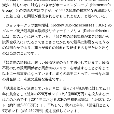
減少に対しいかに対処すべきかがホースメングループ（Horsemen’s
Group）との協議の主題ですが、イギリス競馬の根本的な再編成とい
った差し迫った問題が優先されるかもしれません」と述べている。
ジョッキークラブ競馬場社（Jockey Club Racecourses：JCR）の
グループ統括競馬担当取締役リチャード・ノリス（Richard Norris）
氏は、次のように述べている。「競走馬の頭数規模が出走頭数から
賦課金収入にいたるまでさまざまなかたちで競馬に影響を与えうる
のは明らかであり、我々が最近の傾向が反転するのを見たいと思う
のは当然のことです」。
「競走馬の頭数は、厳しい経済状況のもとで減少しています。経済
不況のため競馬関係者が馬所有のメリットを考慮することが今まで
以上に一層重要になっています。多くの馬主にとって、十分な水準
の賞金額は、考慮の重要な要素です」。
「賦課金収入が逼迫しているときに、我々が14競馬場に対して2011
年に賞金として追加の220万ポンド（約3億800万円）を投入するの
はこのためです［2011年におけるJCRの当初拠出額は、1,540万ポン
ド（約21億5,600万円）］。平均して、我々は今年、1開催日当たり
9万ポンド（約1,260万円）超を提供しています」