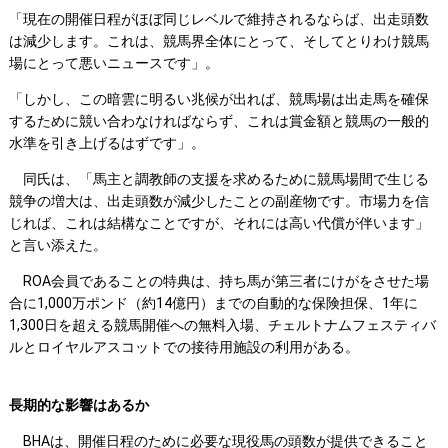
「現在の開催日程がほぼ同じレベルで維持されるならば、出走頭数
は減少します。これは、競馬界全体にとって、そしてとりわけ競馬
場にとって悪いニュースです」。
「しかし、この暗雲に明るい兆候が出れば、競馬場は出走馬を確保
するために競い合わなければならず、これは賞金額と競馬の一般的
水準を引き上げるはずです」。
同氏は、「馬主と調教師の支援を求めるために競馬場間で生じる
競争の増大は、出走頭数が減少したことの副産物です。市場力を信
じれば、これは結構なことですが、それには高い代償が伴います」
と言い添えた。
ROA会員であることの特典は、持ち馬が第三者にけがをさせた場
合に1,000万ポンド（約14億円）までの自動的な保険担保、1年に
1,300日を超える競馬開催への無料入場、チェルトナムフェスティバ
ルとロイヤルアスコットでの接待用施設の利用がある。
長期的な影響はあるか
BHAは、開催日程のために必要な現役馬の頭数が提供できること