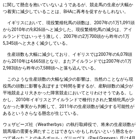
に関して懸念を抱いていないようであるが、競走馬の生産が大幅か
つ着実に減少していることは、BHAに再考を促すかもしれない。
イギリスにおいて、現役繁殖牝馬の頭数は、2007年の1万1,091頭
から2010年の9,826頭へと減少した。現役繁殖牝馬の減少は、アイ
ルランドではいっそう激しく、2007年の2万700頭から昨年の1万
5,345頭へと大きく減少している。
生産頭数も大幅に減少しており、イギリスでは2007年の6,078頭
から2010年は4,665頭となり、またアイルランドでは2007年の1万
2,983頭から昨年の7,588頭へと落ち込んでいる。
このような生産頭数の大幅な減少の影響は、当然のことながら現
役馬の頭数に影響を及ぼすまで時間を要するが、産駒頭数の減少が
平地競走より大きかった障害競走においてとりわけそうである。し
かし、2010年イギリスとアイルランドで種付けされた繁殖牝馬が少
なかった事実から判断して、2011年の生産頭数が減少する可能性が
あるというさらなる懸念が生じている。
ウェザビーズ社（Weatherbys）の執行取締役で、将来の生産頭数が
競馬場の需要を満たすことはできないかもしれないという懸念をか
つて述べたことのあるポール・グリーヴス（Paul Greeves）氏は4月