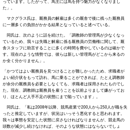
っています。したがって、馬主には馬を持つ魅力がなくなりまし
た」。
マクグラス氏は、厩務員の解雇は多くの厩舎で後に残った厩務員
に一層多くの負担がかかる結果となっていると述べている。
同氏は、次のように話を続けた。「調教師の管理馬が少なくなっ
ているため、我々は失職と解雇に係る厩務員の労働権に関して、厩
舎スタッフに助言することに多くの時間を費やしているのは確かで
す。現在のような情勢では、彼らは新しい管理馬がどこから来るの
か全く分かりません」。
「かつてはよい厩務員を見つけることが難しかったため、求職者が
よい紹介状をもって訪れ、馬に乗ることができれば、たとえ調教師
が余分の厩務員を必要としなくても、求職者は採用されたものでし
た。現在、調教師は厩務員を雇うことを以前よりまして嫌がってお
り、ほとんど人手不足の状態にまで陥っています」。
同氏は、「私は2008年以降、競馬産業で200人から250人が職を失
ったと推定していますが、状況はいっそう悪化すると思われます。
我々は事態を安定した状態に戻さなければなりませんが、競走馬の
頭数が減少し続けなければ、そのような状態にはならないでしょ