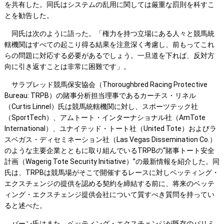
を共有した。同氏はシステムの乱用に関しては厳重な罰則を科すこ
とを勧告した。
同氏は次のように語った。「権力を持つ立場にある人々と競馬統
轄機関はすべての起こり得る結果を注意深く考慮し、前もってこれ
らの問題に対応する必要があるでしょう。一旦道を下れば、反対方
向に引き返すことは非常に困難です」。
サラブレッド競馬保安協会（Thoroughbred Racing Protective
Bureau: TRPB）の賭事分析担当理事であるカーチス・リネル
（Curtis Linnel）氏は競馬統轄機関に対し、スポーツテック社
（SportTech）、アムトート・インターナショナル社（AmTote
International）、ユナイテッド・トート社（United Tote）およびラ
スベガス・ディセミネーション社（Las Vegas Dissemination Co.）
のような主要企業とともに取り組んでいるTRPBの“賭事トート安全
計画（Wagerig Tote Security Initiative）”の最新情報を紹介した。同
氏は、TRPBは競馬場がそこで開催するレースに対しベッティング・
エクスチェンジの提供を認める契約を締結する前に、将来のベッテ
ィング・エクスチェンジ提供会社について質すべき質問を持ってい
ると述べた。
バーン氏はまた、ベッティング・エクスチェンジが既存のパリミ