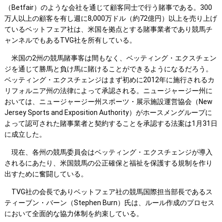
（Betfair）のような会社を通じて顧客同士で行う賭事である。300
万人以上の顧客を有し週に8,000万ドル（約72億円）以上を売り上げ
ているベットフェア社は、米国を拠点とする賭事業者であり競馬チ
ャンネルでもあるTVG社を所有している。
米国の2州の競馬賭事客は間もなく、ベッティング・エクスチェン
ジを通じて勝馬と負け馬に賭けることができるようになるだろう。
ベッティング・エクスチェンジはまず初めに2012年に施行されるカ
リフォルニア州の法律によって承認される。ニュージャージー州に
おいては、ニュージャージー州スポーツ・展示施設運営協会（New
Jersey Sports and Exposition Authority）がホースメングループに
よって認可された賭事業者と契約することを承認する法案は1月31日
に成立した。
現在、各州の競馬委員会はベッティング・エクスチェンジが導入
されるにあたり、米国競馬の公正確保と福祉を保護する規制を作り
出すために奮闘している。
TVG社の会長でありベットフェア社の競馬国際担当部長であるス
ティーブン・バーン（Stephen Burn）氏は、ルール作成のプロセス
において全面的な協力体制を約束している。