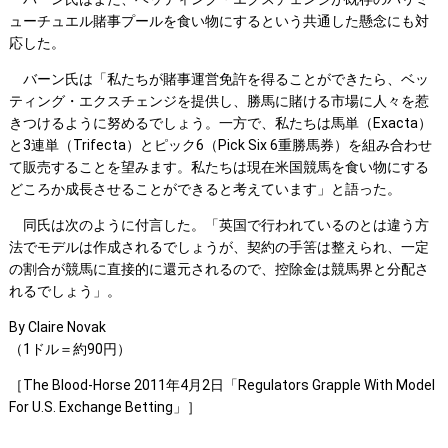
ューチュエル賭事プールを食い物にするという共通した懸念にも対
応した。
バーン氏は「私たちが賭事運営免許を得ることができたら、ベッ
ティング・エクスチェンジを提供し、勝馬に賭ける市場に人々を惹
きつけるように努めるでしょう。一方で、私たちは馬単（Exacta）
と3連単（Trifecta）とピック6（Pick Six 6重勝馬券）を組み合わせ
て販売することを望みます。私たちは現在米国競馬を食い物にする
どころか成長させることができると考えています」と語った。
同氏は次のように付言した。「英国で行われているのとは違う方
法でモデルは作成されるでしょうが、契約の手筈は整えられ、一定
の割合が競馬に直接的に還元されるので、控除金は競馬界と分配さ
れるでしょう」。
By Claire Novak
（1ドル＝約90円）
［The Blood-Horse 2011年4月2日「Regulators Grapple With Model
For U.S. Exchange Betting」］