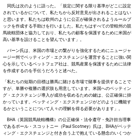
同氏は次のように語った。「規定に関する限り基準がどこに設定
されているかについて、私たちから反対意見が出されることはない
と思います。私たちは欧州のように公正が確保されるようルールブ
ックを作成する手助けを行いました。私たちはすべての管轄州の競
馬統轄団体と協力しており、私たちの顧客を保護するために米国が
高い基準を設けることを望んでいます」。
バーン氏は、米国の市場との繋がりを強化するためにニュージャ
ージー州でベッティング・エクスチェンジを運営することに強い関
心を示しているベットフェア社は、競馬産業を保護するために法律
を作成するのを手伝うだろうと述べた。
「私たちの短期の目標は勝馬に賭ける市場で賭事を提供することで
すが、単勝や複勝の選択肢も用意しています。米国へのベッティン
グ・エクスチェンジ導入が成功を収めるための鍵は、公正確保に掛
かっています。ベッティング・エクスチェンジがどのように機能す
るかということについて人々の理解を得る必要があります」。
BHA（英国競馬統轄機構）の公正確保・法令遵守・免許担当理事
であるポール・スコットニー（Paul Scotney）氏は、BHAがベッテ
ィング・エクスチェンジと付き合う上で抱えている懸念のいくつか