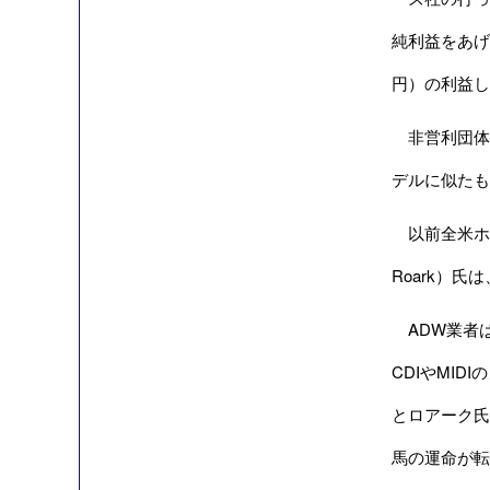
純利益をあげた
円）の利益し
非営利団体の
デルに似たも
以前全米ホースマ
Roark）
ADW業者は
CDIやMI
とロアーク氏
馬の運命が転