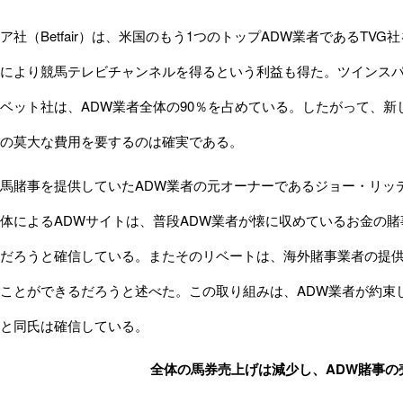
社（Betfair）は、米国のもう1つのトップADW業者であるTVG社
により競馬テレビチャンネルを得るという利益も得た。ツインスパイ
ベット社は、ADW業者全体の90％を占めている。したがって、新
の莫大な費用を要するのは確実である。
賭事を提供していたADW業者の元オーナーであるジョー・リッデル（J
体によるADWサイトは、普段ADW業者が懐に収めているお金の
だろうと確信している。またそのリベートは、海外賭事業者の提
ことができるだろうと述べた。この取り組みは、ADW業者が約束
と同氏は確信している。
全体の馬券売上げは減少し、ADW賭事の