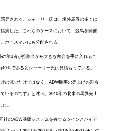
に還元される。シャーリー氏は、場外馬券の多くは
と指摘した。これらのケースにおいて、競馬を開催
り、ホースマンにも分配される。
外の第3者が控除金から大きな割合を手に入れるこ
約40％であるとシャーリー氏は見積もっている。
げの減少だけではなく、ADW賭事の売上げの割合
いるのです」と述べ、2010年の北米の馬券売上
した。
年間報告は、同社のADW基盤システムを有するツインスパイア
入から1,394万9,000ドル（約13億9,490万円）の