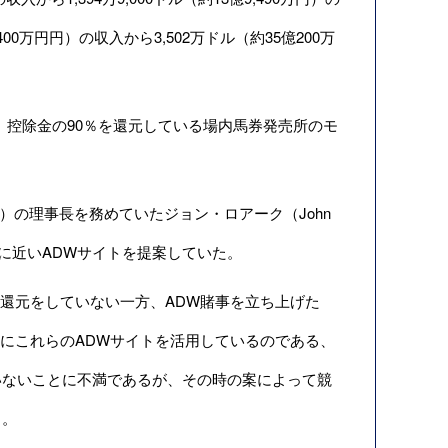
0万円円）の収入から3,502万ドル（約35億200万
控除金の90％を還元している場内馬券発売所のモ
otective）の理事長を務めていたジョン・ロアーク（John
ルに近いADWサイトを提案していた。
還元をしていない一方、ADW賭事を立ち上げた
めにこれらのADWサイトを活用しているのである、
いないことに不満であるが、その時の案によって競
る。