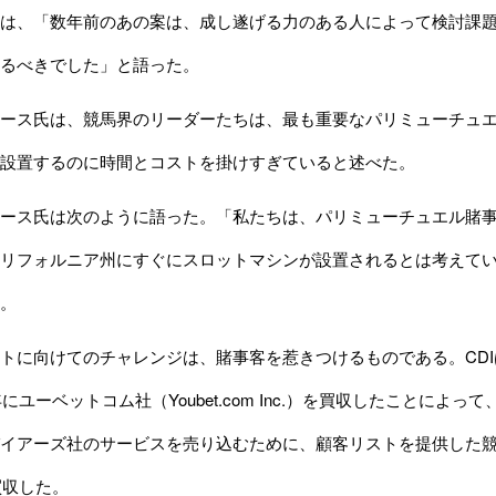
は、「数年前のあの案は、成し遂げる力のある人によって検討課題
るべきでした」と語った。
ース氏は、競馬界のリーダーたちは、最も重要なパリミューチュエ
設置するのに時間とコストを掛けすぎていると述べた。
ース氏は次のように語った。「私たちは、パリミューチュエル賭事
リフォルニア州にすぐにスロットマシンが設置されるとは考えて
。
に向けてのチャレンジは、賭事客を惹きつけるものである。CDIは、アメ
年にユーベットコム社（Youbet.com Inc.）を買収したことによ
イアーズ社のサービスを売り込むために、顧客リストを提供した競馬予
買収した。