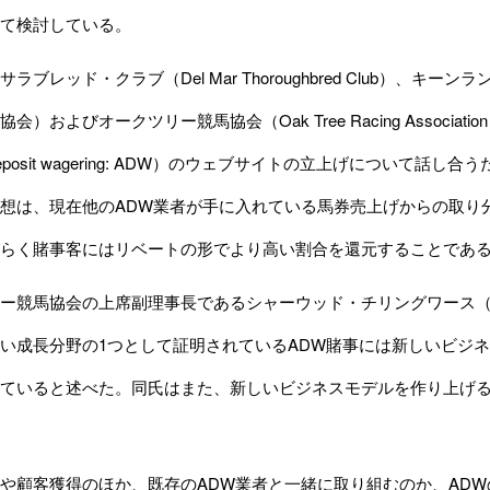
て検討している。
レッド・クラブ（Del Mar Thoroughbred Club）、キーンランド協
会）およびオークツリー競馬協会（Oak Tree Racing Associ
e-deposit wagering: ADW）のウェブサイトの立上げについ
想は、現在他のADW業者が手に入れている馬券売上げからの取り
らく賭事客にはリベートの形でより高い割合を還元することであ
馬協会の上席副理事長であるシャーウッド・チリングワース（Sherwoo
い成長分野の1つとして証明されているADW賭事には新しいビジ
ていると述べた。同氏はまた、新しいビジネスモデルを作り上げ
顧客獲得のほか、既存のADW業者と一緒に取り組むのか、ADW