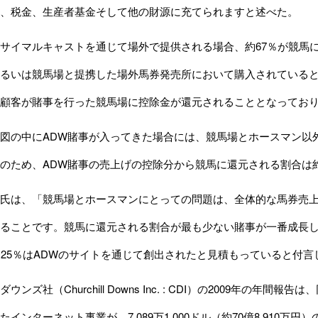
、税金、生産者基金そして他の財源に充てられますと述べた。
サイマルキャストを通じて場外で提供される場合、約67％が競馬
るいは競馬場と提携した場外馬券発売所において購入されている
顧客が賭事を行った競馬場に控除金が還元されることとなってお
の中にADW賭事が入ってきた場合には、競馬場とホースマン以
のため、ADW賭事の売上げの控除分から競馬に還元される割合は
氏は、「競馬場とホースマンにとっての問題は、全体的な馬券売上
ることです。競馬に還元される割合が最も少ない賭事が一番成長して
〜25％はADWのサイトを通じて創出されたと見積もっていると付言
ンズ社（Churchill Downs Inc. : CDI）の2009年の
インターネット事業が、7,089万1,000ドル（約70億8,910万円）の収