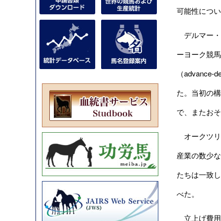
可能性につい
デルマー・サラブ
ーヨーク競馬協
（advanc
た。当初の構
で、またおそ
オークツリー競
産業の数少な
たちは一致し
べた。
立上げ費用や