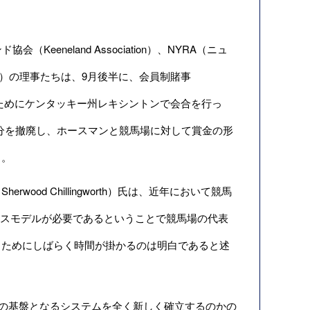
会（Keeneland Association）、NYRA（ニュ
ation）の理事たちは、9月後半に、会員制賭事
て話し合うためにケンタッキー州レキシントンで会合を行っ
分を撤廃し、ホースマンと競馬場に対して賞金の形
る。
d Chillingworth）氏は、近年において競馬
ネスモデルが必要であるということで競馬場の代表
るためにしばらく時間が掛かるのは明白であると述
の基盤となるシステムを全く新しく確立するのかの