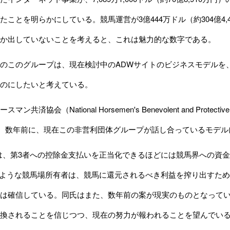
ことを明らかにしている。競馬運営が3億444万ドル（約304億4,40
か出していないことを考えると、これは魅力的な数字である。
このグループは、現在検討中のADWサイトのビジネスモデルを、
のにしたいと考えている。
ン共済協会（National Horsemen's Benevolent and Pr
氏は、数年前に、現在この非営利団体グループが話し合っているモデ
、第3者への控除金支払いを正当化できるほどには競馬界への資金
DIのような競馬場所有者は、競馬に還元されるべき利益を搾り出すた
は確信している。同氏はまた、数年前の案が現実のものとなって
換されることを信じつつ、現在の努力が報われることを望んでい