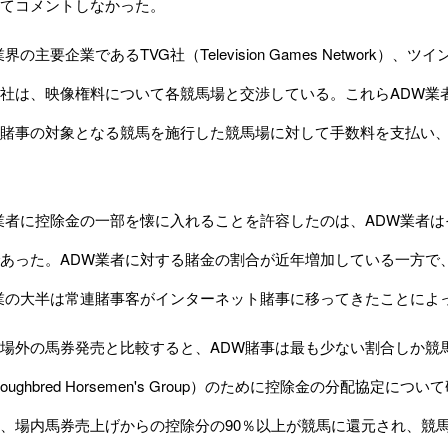
てコメントしなかった。
主要企業であるTVG社（Television Games Network）、ツイ
社は、映像権料について各競馬場と交渉している。これらADW業
賭事の対象となる競馬を施行した競馬場に対して手数料を支払い
者に控除金の一部を懐に入れることを許容したのは、ADW業者は
あった。ADW業者に対する賭金の割合が近年増加している一方で
業の大半は常連賭事客がインターネット賭事に移ってきたことによ
場外の馬券発売と比較すると、ADW賭事は最も少ない割合しか競
roughbred Horsemen's Group）のために控除金の分配協定に
y）氏は、場内馬券売上げからの控除分の90％以上が競馬に還元され