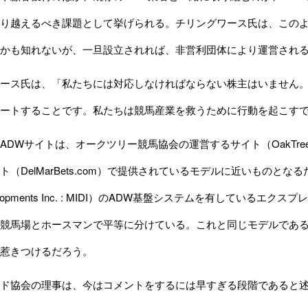
り越えるべき課題として挙げられる。チリングワース氏は、この
かも知れないが、一旦設立されれば、非営利団体により運営され
ース氏は、「私たちには対応しなければならない株主はいません。
ートすることです。私たちは競馬産業を救うために行動を起こす
DWサイトは、オークツリー競馬協会の運営するサイト（OakTree
ト（DelMarBets.com）で提供されているモデルに近いものと
elopments Inc. : MIDI）のADW基盤システムを有しているエ
競馬場とホースマンで平等に分けている。これと同じモデルである
惹きつけるだろう。
協会の理事は、今はコメントをするには早すぎる段階であると述