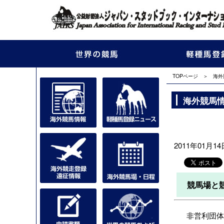
TOPページ
＞
海外
海外競馬
2011年01月14日
競馬場と
非営利団体