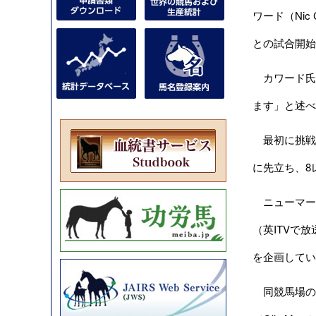
ワード（Nic
との試合開始
カワード氏
ます」と述べ
最初に挑戦を
に先立ち、8
ニューマーケ
（英ITVで
を企画してい
同競馬場の代