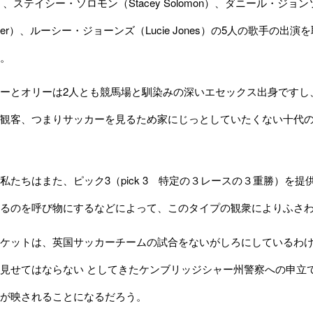
urs）、ステイシー・ソロモン（Stacey Solomon）、ダニール・ジョ
Archer）、ルーシー・ジョーンズ（Lucie Jones）の5人の歌
。
ーとオリーは2人とも競馬場と馴染みの深いエセックス出身ですし
観客、つまりサッカーを見るため家にじっとしていたくない十代
たちはまた、ピック3（pick 3 特定の３レースの３重勝）を
るのを呼び物にするなどによって、このタイプの観衆によりふさ
ケットは、英国サッカーチームの試合をないがしろにしているわけ
見せてはならない としてきたケンブリッジシャー州警察への申立
が映されることになるだろう。