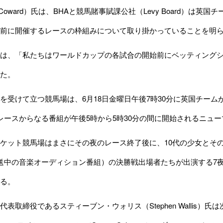
 Coward）氏は、BHAと競馬賭事賦課公社（Levy Board）
前に開催するレースの枠組みについて取り掛かっていることを明ら
は、「私たちはワールドカップの各試合の開始前にベッティングシ
た。
受けて立つ競馬場は、6月18日金曜日午後7時30分に英国チーム
レースからなる番組が午後5時から5時30分の間に開始されるニュ
ット競馬場はまさにその夜のレース終了後に、10代の少女とその
放送中の音楽オーディション番組）の決勝戦出場者たちが出演する7
る。
表取締役であるスティーブン・ウォリス（Stephen Wallis