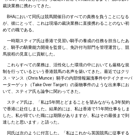
裁決業務に携わってきた。
BHAにおいて同氏は競馬開催日のすべての責務を負うことになる
が、彼にとって、これは現場の裁決業務に直接携わることのない初
めての職である。
一時期スティア氏は香港で見習い騎手の養成の任務を担当したあ
と、騎手の騎乗能力開発を監督し、免許付与部門を管理運営し、競
馬規程の見直しに貢献した。
これらすべての業務は、活性化した環境の中においても厳格な規
制を行っているという香港競馬の名声を築いてきた。最近ではクリ
ス・マンス（Chris Munce）騎手の内部情報漏洩事件やテイクオーバ
ーターゲット（Take Over Target）の薬物事件のような出来事にお
いて、スティア氏も論争に関わってきた。
スティア氏は、「私は5年間とどまることを望みながらも3年契約
で香港に赴任しました。結果的には、私は香港で11年間仕事をしま
した。私が得ていた職には期限がありますが、私はその最後まで到
達したと思います」と語った。
同氏は次のように付言した。「私はこれから英国競馬に従事する