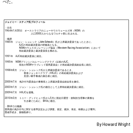
べた。
ジェイミー・スティア氏プロフィール
・出生
1964年1月30日 オーストラリアのニューサウスウェールズ州（NSW）の
人口3000人からなるワルチャ郡に生まれる。
・職歴
1985年 ジョン・シュレック（John Schreck）氏が上席裁決委員であったときに、
AJCの有給裁決委員の研修員となる。
NSWのウェスタンレーシング協会（Western Racing Association）において
有給裁決委員と裁決委員長を務める。
1991年 AJC有給裁決委員に就任。
1995年 NSWプリンシパルレーシングクラブ（以前のAJC。
現在のNSWサラブレッド競馬委員会）の有給裁決委員副会長に就任。
1998年8月 ジョン・シュレック氏が上席裁決委員であるとき、
香港ジョッキークラブ（HKJC）の有給裁決委員および
見習い騎手養成の責任者に就任。
2000年7月 免許付与委員会の事務長と上席裁決委員会副会長を兼任。
2003年1月 ジョン・シュレック氏の後任として上席有給裁決委員に就任。
2009年7月 HKJCを退職。
2010年3月 トニー・グッドヒュー氏から5月に競走日運営・規制担当理事の業務を
引き継ぐために、BHAに着任。
・BHAでの職務
競馬場の免許付与に関する基準設定および調査。規定、裁決、発走、検量および審判。
懲戒手続き、薬物取締り。
By Howard Wright