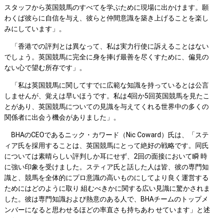
スタッフから英国競馬のすべてを学ぶために現場に出かけます。願
わくば彼らに自信を与え、彼らと仲間意識を築き上げることを楽し
みにしています」。
「香港での評判とは異なって、私は実力行使に訴えることはない
でしょう。英国競馬に完全に身を捧げ最善を尽くすために、偏見の
ない心で望む所存です」。
「私は英国競馬に関してすでに広範な知識を持っているとは公言
しませんが、覚えは早いほうです。私は4回か5回英国競馬を見たこ
とがあり、英国競馬についての見識を与えてくれる世界中の多くの
関係者に出会う機会がありました」。
BHAのCEOであるニック・カワード（Nic Coward）氏は、「ステ
ィア氏を採用することは、英国競馬にとって絶好の戦略です。同氏
については素晴らしい評判しか耳にせず、2回の面接において瞬 時
に強い印象を受けました。スティア氏と話した人は皆、彼の専門知
識と、競馬を全体的にプロ意識の高いものにしてより良く運営する
ためにはどのように取り 組むべきかに関する広い見識に驚かされま
した。彼は専門知識および熱意のある人で、BHAチームのトップメ
ンバーになると思わせるほどの率直さも持ちあわ せています」と述