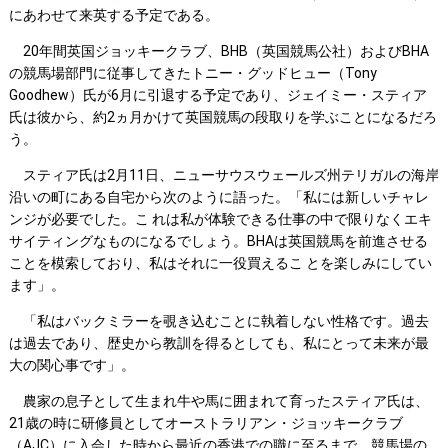
にあわせて来英する予定である。
20年間英国ジョッキークラブ、BHB（英国競馬公社）およびBHA
の競馬場部門に従事してきたトニー・グッドヒュー（Tony
Goodhew）氏が6月に引退する予定であり、ジェイミー・スティア
氏は彼から、約2ヵ月かけて英国競馬の段取りを学ぶことになるだろ
う。
スティア氏は2月11日、ニューサウスウェールズ州テリガルの海岸
沿いの町にある自宅から次のように語った。「私には新しいチャレ
ンジが必要でした。こ れは私が体験できる仕事の中で限りなくエキ
サイティングなものになるでしょう。BHAは英国競馬を前進させる
ことを模索しており、私はそれに一役買えるこ とを楽しみにしてい
ます」。
「私はバックミラーを覗き込むことに執着しない性格です。過去
は過去であり、歴史から教訓を得るとしても、私にとって未来が最
大の関心事です」。
農家の息子として生まれ牛や馬に囲まれて育ったスティア氏は、
21歳の時に研修員としてオーストラリアン・ジョッキークラブ
（AJC）に入会した時から最近の香港での職に至るまで、競馬場の