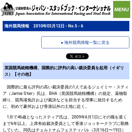
海外競馬情報 2010年03月12日 - No.5 - 6
▸ 海外競馬情報一覧に戻る
英国競馬統轄機構、国際的に評判の高い裁決委員を起用（イギリ
ス）【その他】
国際的に最も評判の高い裁決委員の1人であるジェイミー・スティ
ア（Jamie Stier）氏は、BHA（英国競馬統轄機構）の規定、薬物取
締り、競馬場免許および裁決などを担当する理事に就任するため
に、初めて豪州および香港以外の土地に赴く。
1月で46歳となったスティア氏は、2009年6月1日にその職を退く
まで6年以上、上席有給裁決委員として香港ジョッキークラブに勤務
していた。同氏はチェルトナムフェスティバル（3月16日〜19日）