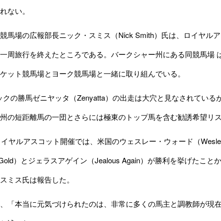
れない。
馬場の広報部長ニック・スミス（Nick Smith）氏は、ロイヤ
一周旅行を終えたところである。バークシャー州にある同競馬場 
ケット競馬場とヨーク競馬場と一緒に取り組んでいる。
クの勝馬ゼニヤッタ（Zenyatta）の出走は大穴と見なされてい
州の短距離馬の一団とさらには極東のトップ馬を含む勧誘希望リ
ロイヤルアスコット開催では、米国のウェスレー・ウォード（Wesle
 The Gold）とジェラスアゲイン（Jealous Again）が勝利を
スミス氏は報告した。
、「本当に元気づけられたのは、非常に多くの馬主と調教師が現在