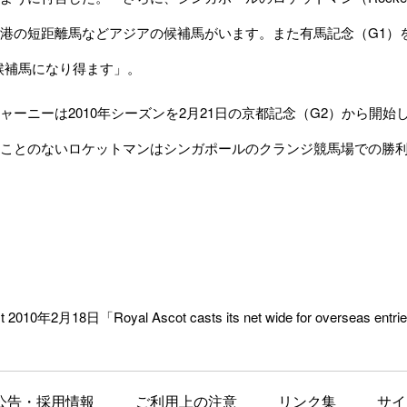
港の短距離馬などアジアの候補馬がいます。また有馬記念（G1）
候補馬になり得ます」。
ーニーは2010年シーズンを2月21日の京都記念（G2）から開
ことのないロケットマンはシンガポールのクランジ競馬場での勝
 2010年2月18日「Royal Ascot casts its net wide for overseas ent
公告・採用情報
ご利用上の注意
リンク集
サイ