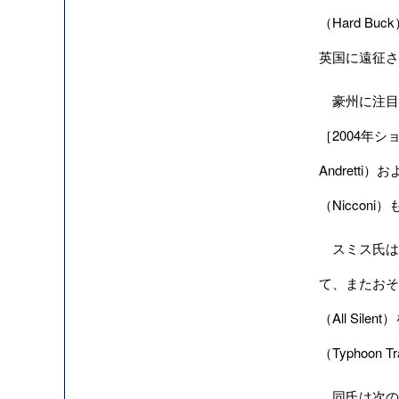
（Hard B
英国に遠征さ
豪州に注目し
［2004年ショ
Andrett
（Niccon
スミス氏は
て、またおそ
（All Si
（Typhoo
同氏は次のよ