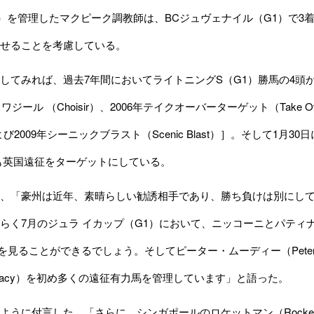
uck）を管理したマクピーク調教師は、BCジュヴェナイル（G1）で3着だっ
せることを考慮している。
てみれば、過去7年間においてライトニングS（G1）勝馬の4頭が
ワジール （Choisir）、2006年テイクオーバーターゲット（Take Ov
i）および2009年シーニックブラスト（Scenic Blast）］。そして
i）も英国遠征をターゲットにしている。
、「豪州は近年、素晴らしい勧誘相手であり、勝ち負けは別にして
らく7月のジュラ イカップ（G1）において、ニッコーニとパティ
lent）を見ることができるでしょう。そしてピーター・ムーディー（Pet
n Tracy）を初め多くの遠征有力馬を管理しています」と語った。
うに付言した。「さらに、シンガポールのロケットマン（Rocket 