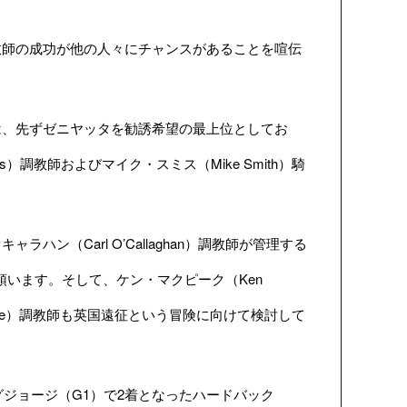
師の成功が他の人々にチャンスがあることを喧伝
、先ずゼニヤッタを勧誘希望の最上位としてお
ffs）調教師およびマイク・スミス（Mike Smith）騎
（Carl O’Callaghan）調教師が管理する
が数頭います。そして、ケン・マクピーク（Ken
Rice）調教師も英国遠征という冒険に向けて検討して
ジョージ（G1）で2着となったハードバック