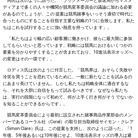
同氏は次のように語った。「ブックメーカーと放送局からマスメ
ディアまで多くの人々や機関が競馬変革委員会の議論に加わる必要
があるのでしょうが、この 提案は競馬賭事をいっそう適切で時代に
合ったものにすることを目指す主要な戦略の1つに合致します。私た
ちはこれを試行することに強い熱意を持っていま す」。
「私たちはより幅の広い顧客層に働きかけ、彼らに最大限に参加
してもらいたいと思っています。戦略には競馬におけるいくつかの
要素を分かりやすくすることが含まれており、10進法表示オッズへ
の変更はその一環です」。
ロディス氏は次のように付言した。「競馬界は、おそらく失敗や
冷笑を買うことを恐れているために、一般に新たなことを試みるの
にあまり長けていません。 しかし私たちは戦略全体に適合するな
ら、それを大胆に自信をもって試みるべきです。なぜなら私たち
は、実行の段階になって初めて、何が上手く行き何がそう でないか
を知ることができるからです」。
競馬変革委員会により最初に設立された賭事商品作業部会のメン
バーであるコーラル社（Coral）の取引担当取締役サイモン・クレア
（Simon Clare）氏は、この提案を支持し、次のように語った。「1
年後、5年後あるいは10年後にせよ、10進法表示オッズの導入は避