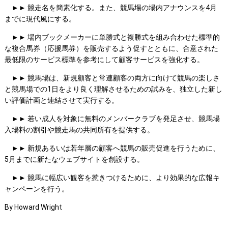
►► 競走名を簡素化する。また、競馬場の場内アナウンスを4月
までに現代風にする。
►► 場内ブックメーカーに単勝式と複勝式を組み合わせた標準的
な複合馬券（応援馬券）を販売するよう促すとともに、合意された
最低限のサービス標準を参考にして顧客サービスを強化する。
►► 競馬場は、新規顧客と常連顧客の両方に向けて競馬の楽しさ
と競馬場での1日をより良く理解させるための試みを、独立した新し
い評価計画と連結させて実行する。
►► 若い成人を対象に無料のメンバークラブを発足させ、競馬場
入場料の割引や競走馬の共同所有を提供する。
►► 新規あるいは若年層の顧客へ競馬の販売促進を行うために、
5月までに新たなウェブサイトを創設する。
►► 競馬に幅広い観客を惹きつけるために、より効果的な広報キ
ャンペーンを行う。
By Howard Wright