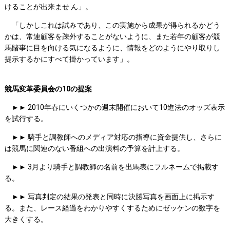
けることが出来ませ ん」。
「しかしこれは試みであり、この実施から成果が得られるかどう
かは、常連顧客を疎外することがないように、また若年の顧客が競
馬賭事に目を向ける気になるように、情報をどのようにやり取りし
提示するかにすべて掛かっています」。
競馬変革委員会の10の提案
►► 2010年春にいくつかの週末開催において10進法のオッズ表示
を試行する。
►► 騎手と調教師へのメディア対応の指導に資金提供し、さらに
は競馬に関連のない番組への出演料の予算を計上する。
►► 3月より騎手と調教師の名前を出馬表にフルネームで掲載す
る。
►► 写真判定の結果の発表と同時に決勝写真を画面上に掲示す
る。また、レース経過をわかりやすくするためにゼッケンの数字を
大きくする。