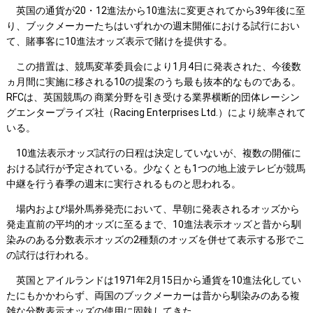
英国の通貨が20・12進法から10進法に変更されてから39年後に至
り、ブックメーカーたちはいずれかの週末開催における試行におい
て、賭事客に10進法オッズ表示で賭けを提供する。
この措置は、競馬変革委員会により1月4日に発表された、今後数
ヵ月間に実施に移される10の提案のうち最も抜本的なものである。
RFCは、英国競馬の 商業分野を引き受ける業界横断的団体レーシン
グエンタープライズ社（Racing Enterprises Ltd.）により統率されて
いる。
10進法表示オッズ試行の日程は決定していないが、複数の開催に
おける試行が予定されている。少なくとも1つの地上波テレビが競馬
中継を行う春季の週末に実行されるものと思われる。
場内および場外馬券発売において、早朝に発表されるオッズから
発走直前の平均的オッズに至るまで、10進法表示オッズと昔から馴
染みのある分数表示オッズの2種類のオッズを併せて表示する形でこ
の試行は行われる。
英国とアイルランドは1971年2月15日から通貨を10進法化してい
たにもかかわらず、両国のブックメーカーは昔から馴染みのある複
雑な分数表示オッズの使用に固執してきた。