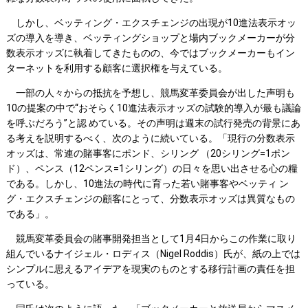
しかし、ベッティング・エクスチェンジの出現が10進法表示オッ
ズの導入を導き、ベッティングショップと場内ブックメーカーが分
数表示オッズに執着してきたものの、今ではブックメーカーもイン
ターネットを利用する顧客に選択権を与えている。
一部の人々からの抵抗を予想し、競馬変革委員会が出した声明も
10の提案の中で“おそらく10進法表示オッズの試験的導入が最も議論
を呼ぶだろう”と認 めている。その声明は週末の試行発売の背景にあ
る考えを説明するべく、次のように続いている。「現行の分数表示
オッズは、常連の賭事客にポンド、シリング （20シリング=1ポン
ド）、ペンス（12ペンス=1シリング）の日々を思い出させる心の糧
である。しかし、10進法の時代に育った若い賭事客やベッティ ン
グ・エクスチェンジの顧客にとって、分数表示オッズは異質なもの
である」。
競馬変革委員会の賭事開発担当として1月4日からこの作業に取り
組んでいるナイジェル・ロディス（Nigel Roddis）氏が、紙の上では
シンプルに思えるアイデアを現実のものとする移行計画の責任を担
っている。