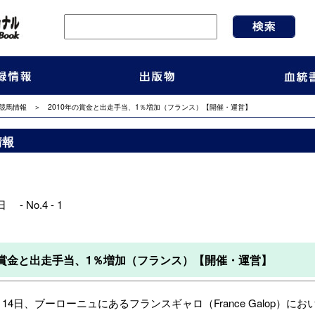
競馬情報
＞ 2010年の賞金と出走手当、1％増加（フランス）【開催・運営】
情報
 - No.4 - 1
年の賞金と出走手当、1％増加（フランス）【開催・運営】
2月14日、ブーローニュにあるフランスギャロ（France Galop