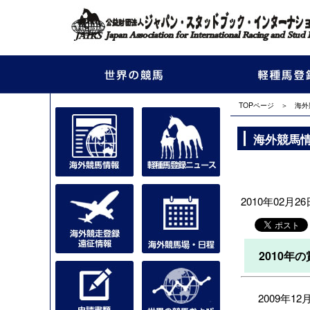
TOPページ
＞
海外
海外競馬
2010年02月26日
2010
2009年1