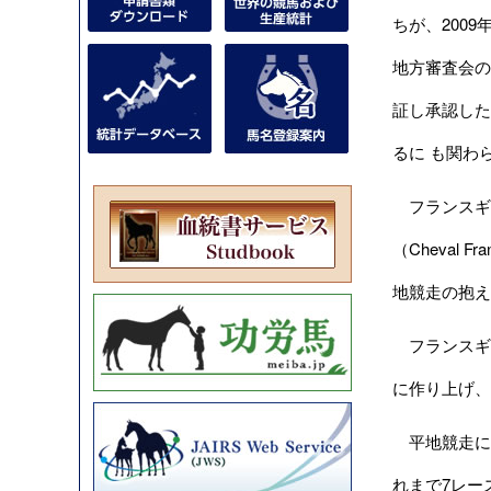
ちが、200
地方審査会の
証し承認した
るに も関わ
フランスギャ
（Cheva
地競走の抱え
フランスギャ
に作り上げ、
平地競走につい
れまで7レー