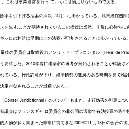
増）、これは事業運営を行っ ていくには物足りないものである。
率を引下げる法案の採決（4月）に掛かっている。競馬統轄機関にとっ
スを生 むことが期待されているこの措置は当然、非常に心待ちに
ギャロの利益は早期にこの法案が可決 されることに掛かっている
最後の委員会は取締役のアンリ・ド・プラコンタル（Henri de Pr
う要請した。2010年春に建築家の選考が開始されることが確認さ
れている。行政許可が下り、経済情勢の進展のある時期を見て検討さ
決定がなされることが最適である。
onseil Juridictionnel）のメンバーもまた、走行妨害の
審議会はフランスギャ ロ委員会の非公開の選挙で有効投票の過半
的人物が多く集まった非常に前向きな2009年11 月18日の会合