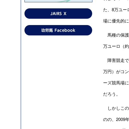
た、8万ユー
場に優先的に
馬種の保護活
万ユーロ（約
障害競走では
万円）がコン
ーズ競馬場に
だろう。
しかしこの予
のの、200