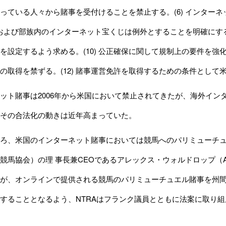
っている人々から賭事を受付けることを禁止する。(6) インター
州内および部族内のインターネット宝くじは例外とすることを明確にする。
を設定するよう求める。(10) 公正確保に関して規制上の要件を強化
の取得を禁ずる。(12) 賭事運営免許を取得するための条件とし
ト賭事は2006年から米国において禁止されてきたが、海外イン
その合法化の動きは近年高まっていた。
、米国のインターネット賭事においては競馬へのパリミューチュエ
競馬協会）の理 事長兼CEOであるアレックス・ウォルドロップ（Ale
、オンラインで提供される競馬のパリミューチュエル賭事を州間競馬法 （Inte
することとなるよう、NTRAはフランク議員とともに法案に取り