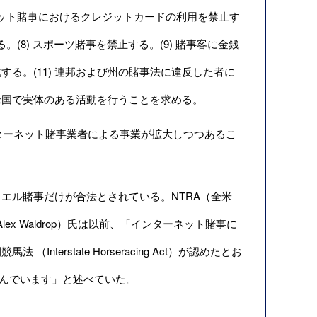
ネット賭事におけるクレジットカードの利用を禁止す
(8) スポーツ賭事を禁止する。(9) 賭事客に金銭
する。(11) 連邦および州の賭事法に違反した者に
て米国で実体のある活動を行うことを求める。
ターネット賭事業者による事業が拡大しつつあるこ
ル賭事だけが合法とされている。NTRA（全米
x Waldrop）氏は以前、「インターネット賭事に
rstate Horseracing Act）が認めたとお
組んでいます」と述べていた。