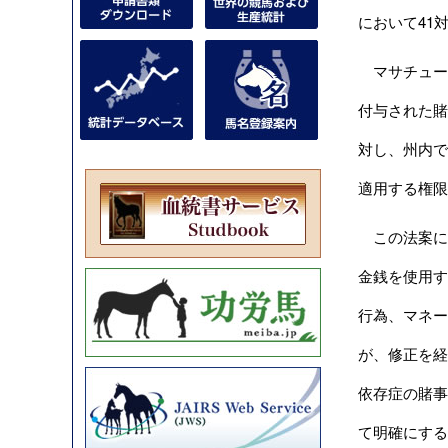
において41
マサチューセ
付与された賭
対し、州内で
適用する権限
この法案に
金銭を使用す
行為、マネー
が、修正を経
依存症の賭事
て明確にする