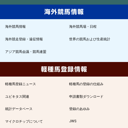
海外競馬情報
海外競馬場・日程
海外競走登録・遠征情報
世界の競馬および生産統計
アジア競馬会議・競馬連盟
軽種馬登録ニュース
軽種馬の登録の仕組み
ユビキタス関連
申請書類ダウンロード
統計データベース
登録のあゆみ
JWS
マイクロチップについて