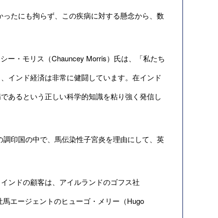
されていなかったにも拘らず、この疾病に対する懸念から、数
シー・モリス（Chauncey Morris）氏は、「私たち
り、インド経済は非常に健闘しています。在インド
病であるという正しい科学的知識を粘り強く発信し
, 別名OIE）の調印国の中で、馬伝染性子宮炎を理由にして、英
インドの顧客は、アイルランドのゴフス社
種牡馬エージェントのヒューゴ・メリー（Hugo