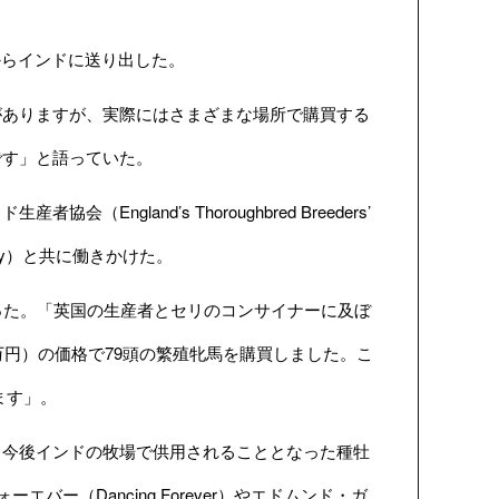
ドからインドに送り出した。
ありますが、実際にはさまざまな場所で購買する
です」と語っていた。
land’s Thoroughbred Breeders’
ociety）と共に働きかけた。
に語った。「英国の生産者とセリのコンサイナーに及ぼ
0万円）の価格で79頭の繁殖牝馬を購買しました。こ
ます」。
今後インドの牧場で供用されることとなった種牡
ーエバー（Dancing Forever）やエドムンド・ガ