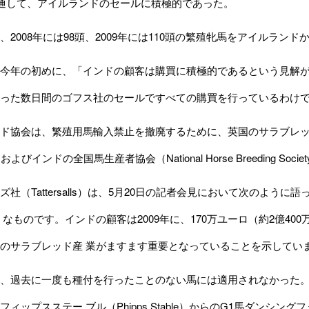
氏を通して、アイルランドのセールに積極的であった。
2008年には98頭、2009年には110頭の繁殖牝馬をアイルラン
今年の初めに、「インドの顧客は購買に積極的であるという見解が
った数日間のゴフス社のセールですべての購買を行っているわけ
会は、繁殖用馬輸入禁止を撤廃するために、英国のサラブレッド生産者協会（Eng
ion）およびインドの全国馬生産者協会（National Horse Breeding S
社（Tattersalls）は、5月20日の記者会見において次のよう
 なものです。インドの顧客は2009年に、170万ユーロ（約2億40
のサラブレッド産 業がますます重要となっていることを示してい
、過去に一度も種付を行ったことのない馬には適用されなかった。
ィップスステー ブル（Phipps Stable）からのG1馬ダンシングフォ