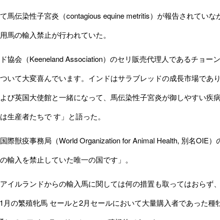
伝染性子宮炎（contagious equine metritis）が報告
用馬の輸入禁止が行われていた。
会（Keeneland Association）のセリ販売代理人であるチョーン
ついて大変喜んでいます。インドはサラブレッドの成長市場であ
よび英国大使館と一緒になって、馬伝染性子宮炎が御しやすい疾
は生産者たちで す」と語った。
疫事務局（World Organization for Animal Health
の輸入を禁止していた唯一の国です」。
アイルランドからの輸入馬に関しては何の措置も取ってはおらず、
）の11月の繁殖牝馬 セールと2月セールにおいて大量購入者であった