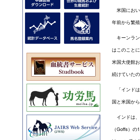
米国において馬
年前から繁殖
キーンランド協
はこのことに
米国大使館お
続けていたの
「インドは国際獣
国と米国から
インドは、
（Goffs