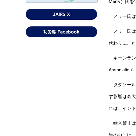
Merry）
メリー氏は、
メリー氏は
代わりに、た
キーンランド協
Associat
タタソールズ
す影響は甚大
れは、インド
輸入禁止は
馬の中には、フ