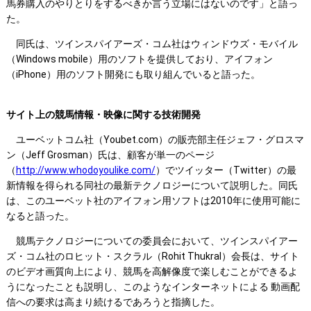
馬券購入のやりとりをするべきか言う立場にはないのです」と語っ
た。
同氏は、ツインスパイアーズ・コム社はウィンドウズ・モバイル
（Windows mobile）用のソフトを提供しており、アイフォン
（iPhone）用のソフト開発にも取り組んでいると語った。
サイト上の競馬情報・映像に関する技術開発
ユーベットコム社（Youbet.com）の販売部主任ジェフ・グロスマ
ン（Jeff Grosman）氏は、顧客が単一のページ
（
http://www.whodoyoulike.com/
）でツイッター（Twitter）の最
新情報を得られる同社の最新テクノロジーについて説明した。同氏
は、このユーベット社のアイフォン用ソフトは2010年に使用可能に
なると語った。
競馬テクノロジーについての委員会において、ツインスパイアー
ズ・コム社のロヒット・スクラル（Rohit Thukral）会長は、サイト
のビデオ画質向上により、競馬を高解像度で楽しむことができるよ
うになったことも説明し、このようなインターネットによる 動画配
信への要求は高まり続けるであろうと指摘した。