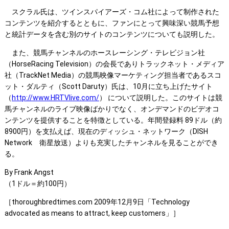
スクラル氏は、ツインスパイアーズ・コム社によって制作された
コンテンツを紹介するとともに、ファンにとって興味深い競馬予想
と統計データを含む別のサイトのコンテンツについても説明した。
また、競馬チャンネルのホースレーシング・テレビジョン社
（HorseRacing Television）の会長でありトラックネット・メディア
社（TrackNet Media）の競馬映像マーケティング担当者であるスコ
ット・ダルティ（Scott Daruty）氏は、10月に立ち上げたサイト
（
http://www.HRTVlive.com/
） について説明した。このサイトは競
馬チャンネルのライブ映像ばかりでなく、オンデマンドのビデオコ
ンテンツを提供することを特徴としている。年間登録料 89ドル（約
8900円）を支払えば、現在のディッシュ・ネットワーク（DISH
Network 衛星放送）よりも充実したチャンネルを見ることができ
る。
By Frank Angst
（1ドル＝約100円）
［thoroughbredtimes.com 2009年12月9日「Technology
advocated as means to attract, keep customers」］