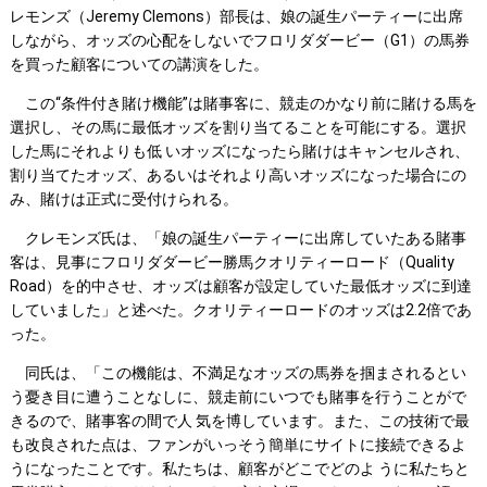
レモンズ（Jeremy Clemons）部長は、娘の誕生パーティーに出席
しながら、オッズの心配をしないでフロリダダービー（G1）の馬券
を買った顧客についての講演をした。
この“条件付き賭け機能”は賭事客に、競走のかなり前に賭ける馬を
選択し、その馬に最低オッズを割り当てることを可能にする。選択
した馬にそれよりも低 いオッズになったら賭けはキャンセルされ、
割り当てたオッズ、あるいはそれより高いオッズになった場合にの
み、賭けは正式に受付けられる。
クレモンズ氏は、「娘の誕生パーティーに出席していたある賭事
客は、見事にフロリダダービー勝馬クオリティーロード（Quality
Road）を的中させ、オッズは顧客が設定していた最低オッズに到達
していました」と述べた。クオリティーロードのオッズは2.2倍であ
った。
同氏は、「この機能は、不満足なオッズの馬券を掴まされるとい
う憂き目に遭うことなしに、競走前にいつでも賭事を行うことがで
きるので、賭事客の間で人 気を博しています。また、この技術で最
も改良された点は、ファンがいっそう簡単にサイトに接続できるよ
うになったことです。私たちは、顧客がどこでどのよ うに私たちと