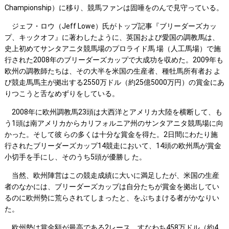
Championship）に移り、競馬ファンは固唾をのんで見守っている。
ジェフ・ロウ（Jeff Lowe）氏がトップ記事『ブリーダーズカッ
プ、キックオフ』に著わしたように、英国および愛国の調教馬は、
史上初めてサンタアニタ競馬場のプロライド馬 場（人工馬場）で施
行された2008年のブリーダーズカップで大成功を収めた。2009年も
欧州の調教師たちは、その大半を米国の生産者、種牡馬所有者お よ
び競走馬馬主が拠出する2550万ドル（約25億5000万円）の賞金にあ
りつこうと舌なめずりをしている。
2008年に欧州調教馬23頭は大西洋とアメリカ大陸を横断して、も
う1頭は南アメリカからカリフォルニア州のサンタアニタ競馬場に向
かった。そして彼 らの多くは十分な賞金を得た。2日間にわたり施
行されたブリーダーズカップ14競走において、14頭の欧州馬が賞金
小切手を手にし、そのうち5頭が優勝し た。
当然、欧州陣営はこの競走成績に大いに満足したが、米国の生産
者のなかには、ブリーダーズカップは自分たちが賞金を拠出してい
るのに欧州勢に荒らされてしまったと、をぶちまける者がかなりい
た。
欧州勢は賞金額が最高である2レース、すなわち458万ドル（約4