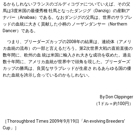
るかもしれないフランスのゴルディコヴァについていえば、その父
馬は3度米国の最優秀種 牡馬となったダンジグ（Danzig）の産駒ア
ナバー（Anabaa）である。なおダンジグの父馬は、世界のサラブレ
ッドの血統に大きく貢献した小柄の ノーザンダンサー（Northern
Dancer）である。
つまり、ブリーダーズカップの2008年の結果は、連続体（アメリ
カ血統の流布）の一部と言えるだろう。第2次世界大戦の直前直後の
数年間に、欧州の血 統は米国に輸入され大きな成功を収めた。過去
数十年間に、アメリカ血統が世界中で頭角を現した。ブリーダーズ
カップの勝馬は、良質なサラブレッドが生産さ れるあらゆる国の優
れた血統を誇示し合っているのかもしれない。
By Don Clippinger
（1ドル＝約100円）
［Thoroughbred Times 2009年9月19日「An evolving Breeders’
Cup」］