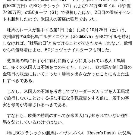
億5800万円）のBCクラシック（G1）および274万8000ドル（約2億
7480万円）のBCターフ（G1）で優勝したほか、2日目の看板イベン
トも勝利したので、米国人の苦痛は強烈であった。
牝馬のレースが集中する第1日（金）に続く10月25日（土）は、
欧州陣営の3歳牝馬ゴルディコヴァ（Goldikova）がBCマイルを勝利
しなければ、“牡馬の日”と名づけることができたかもしれない。欧州
からの侵略者はまた、BCジュヴェナイルターフも制した。
芝血統の馬にわずかに有利に働くように見られている人工馬場
に、多くの米国人は不満をつのらせた。しかし、欧州馬が第1日目の
金曜日の競走においてまったく勝馬を出さなかったことにもまた注
目すべきである。
しかし、米国人の不満を考慮してブリーダーズカップを人工馬場
で施行しないこととする様な不正な作戦変更をする前に、若干の事
実と傾向が考慮されるべきである。
すなわち、欧州の勝馬のすべてが米国人には知られていない種牡
馬を父としているわけではない。
特にBCクラシックの勝馬レイヴンズパス（Raven’s Pass）の父馬