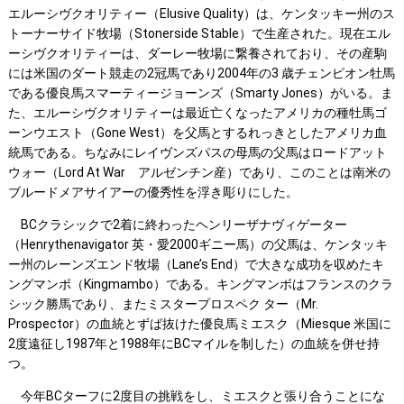
エルーシヴクオリティー（Elusive Quality）は、ケンタッキー州のス
トーナーサイド牧場（Stonerside Stable）で生産された。現在エル
ーシヴクオリティーは、ダーレー牧場に繋養されており、その産駒
には米国のダート競走の2冠馬であり2004年の3 歳チェンピオン牡馬
である優良馬スマーティージョーンズ（Smarty Jones）がいる。ま
た、エルーシヴクオリティーは最近亡くなったアメリカの種牡馬ゴ
ーンウエスト（Gone West）を父馬とするれっきとしたアメリカ血
統馬である。ちなみにレイヴンズパスの母馬の父馬はロードアット
ウォー（Lord At War アルゼンチン産）であり、このことは南米の
ブルードメアサイアーの優秀性を浮き彫りにした。
BCクラシックで2着に終わったヘンリーザナヴィゲーター
（Henrythenavigator 英・愛2000ギニー馬）の父馬は、ケンタッキ
ー州のレーンズエンド牧場（Lane’s End）で大きな成功を収めたキ
ングマンボ（Kingmambo）である。キングマンボはフランスのクラ
シック勝馬であり、またミスタープロスペク ター（Mr.
Prospector）の血統とずば抜けた優良馬ミエスク（Miesque 米国に
2度遠征し1987年と1988年にBCマイルを制した）の血統を併せ持
つ。
今年BCターフに2度目の挑戦をし、ミエスクと張り合うことにな