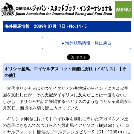
海外競馬情報 2009年07月17日 - No.14 - 5
▸ 海外競馬情報一覧に戻る
ギリシャ産馬、ロイヤルアスコット開催に挑戦（イギリス）【そ
の他】
古代ギリシャ人はかつてイタリアの各地域からインドにおよぶ帝
国を支配したが、その支配がイギリスに及んだことは一度もない。
しかし、ギリシャ神話に登場するペガサスのようなギリシャ産馬が6
月20日、新境地を切り開こうとしている。
ギリシャ神話においてトロイ戦争を勝利に導いたアガメムノン王
の息子にちなんで名づけられた競走馬イアリソス（Ialysos）が、ロ
イヤルアスコット 開催のゴールデンジュビリーS（G1 1200 m）に