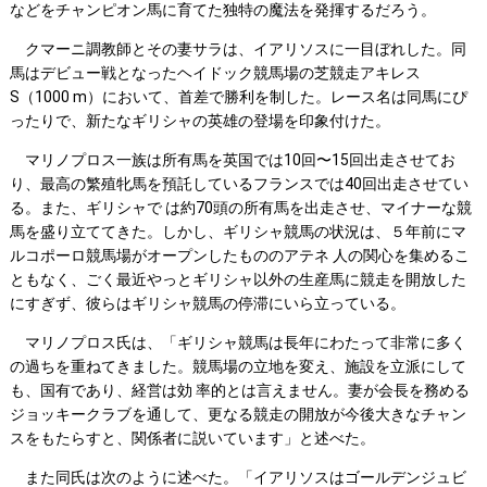
などをチャンピオン馬に育てた独特の魔法を発揮するだろう。
クマーニ調教師とその妻サラは、イアリソスに一目ぼれした。同
馬はデビュー戦となったヘイドック競馬場の芝競走アキレス
S（1000 m）において、首差で勝利を制した。レース名は同馬にぴ
ったりで、新たなギリシャの英雄の登場を印象付けた。
マリノプロス一族は所有馬を英国では10回〜15回出走させてお
り、最高の繁殖牝馬を預託しているフランスでは40回出走させてい
る。また、ギリシャで は約70頭の所有馬を出走させ、マイナーな競
馬を盛り立ててきた。しかし、ギリシャ競馬の状況は、５年前にマ
ルコポーロ競馬場がオープンしたもののアテネ 人の関心を集めるこ
ともなく、ごく最近やっとギリシャ以外の生産馬に競走を開放した
にすぎず、彼らはギリシャ競馬の停滞にいら立っている。
マリノプロス氏は、「ギリシャ競馬は長年にわたって非常に多く
の過ちを重ねてきました。競馬場の立地を変え、施設を立派にして
も、国有であり、経営は効 率的とは言えません。妻が会長を務める
ジョッキークラブを通して、更なる競走の開放が今後大きなチャン
スをもたらすと、関係者に説いています」と述べた。
また同氏は次のように述べた。「イアリソスはゴールデンジュビ