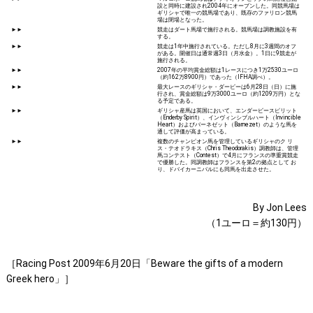
設と同時に建設され2004年にオープンした。同競馬場は
ギリシャで唯一の競馬場であり、既存のファリロン競馬
場は閉場となった。
►►
競走はダート馬場で施行される。競馬場は調教施設を有
する。
►►
競走は1年中施行されている。ただし8月に3週間のオフ
がある。開催日は通常週3日（月水金）。1日に9競走が
施行される。
►►
2007年の平均賞金総額は1レースにつき1万2530ユーロ
（約162万8900円）であった（IFHA調べ）。
►►
最大レースのギリシャ・ダービーは6月28日（日）に施
行され、賞金総額は9万3000ユーロ（約1209万円）とな
る予定である。
►►
ギリシャ産馬は英国において、エンダービースピリット
（Enderby Spirit）、インヴィンシブルハート（Invincible
Heart）およびバーネゼット（Barnezet）のような馬を
通して評価が高まっている。
►►
複数のチャンピオン馬を管理しているギリシャのク リ
ス・テオドラキス（Chris Theodorakis）調教師は、管理
馬コンテスト（Contest）で4月にフランスの準重賞競走
で優勝した。同調教師はフランスを第2の拠点として お
り、ドバイカーニバルにも同馬を出走させた。
By Jon Lees
（1ユーロ＝約130円）
［Racing Post 2009年6月20日「Beware the gifts of a modern
Greek hero」］