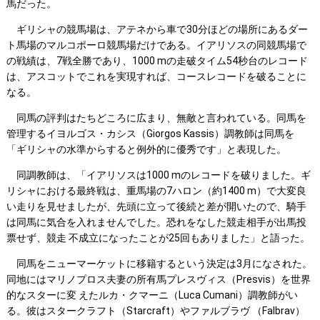
馬だった。
ギリシャの競馬場は、アテネから車で30分ほどの場所にあるダー
ト馬場のマルコポーロ競馬場だけである。イアリソスの同競馬場で
の戦績は、7戦全勝であり、1000 mの走破タイム54秒台のレコード
は、アスコットでこれを実現すれば、コースレコードを破ることに
なる。
同馬の評判はたちどころに広まり、無敵と言われている。同馬を
管理するイヨルゴス・カシス（Giorgos Kassis）調教師は同馬を
「ギリシャの水準からすると例外的に優秀です」と表現した。
同調教師は、「イアリソスは1000 mのレコードを破りました。ギ
リシャにおける最終戦は、重馬場の7ハロン（約1400 m）で大変良
い走りを見せましたが、先頭に立って後続と差が開いたので、騎手
は同馬に気合を入れませんでした。恐れをなした競走相手が出馬投
票せず、競走 不成立になったことが25回もありました」と語った。
同馬をニューマーケットに移籍するという決定は3月になされた。
同地にはマリノプロス夫妻の所有馬プレスヴィス（Presvis）を世界
的なスターに変 えたルカ・クマーニ（Luca Cumani）調教師がい
る。彼はスタークラフト（Starcraft）やファルブラヴ （Falbrav）