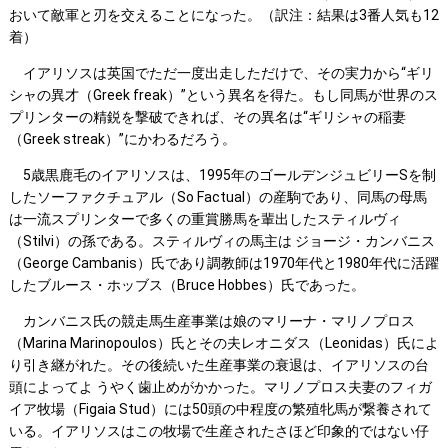
おいて敵軍と刃を交えることになった。（訳注：結果は3番人気も12
着）
イアリソスは英国でただ一度出走しただけで、その実力から“ギリ
シャの異才（Greek freak）”という異名を得た。もし同馬が世界のス
プリンターの精鋭を撃破できれば、その異名は“ギリシャの稲妻
（Greek streak）”にかわるだろう。
5歳黒鹿毛のイアリソスは、1995年のゴールデンジュビリーSを制
したソーファクチュアル（So Factual）の産駒であり、同馬の母馬
は一流スプリンターで多くの重賞勝馬を輩出したスティルヴィ
（Stilvi）の孫である。スティルヴィの馬主は ジョージ・カンバニス
（George Cambanis）氏であり調教師は1970年代と1980年代に活躍
したブルース・ホッブス（Bruce Hobbes）氏であった。
カンバニス氏の競走馬生産事業は娘のマリーナ・マリノプロス
（Marina Marinopoulos）氏とその夫レオニダス（Leonidas）氏によ
り引き継がれた。その後続いた生産事業の衰退は、イアリソスの台
頭によってよ うやく歯止めがかかった。マリノプロス夫妻のフィガ
イア牧場（Figaia Stud）には50頭の中程度の繁殖牝馬が繋養されて
いる。イアリソスはこの牧場で生産されたさほど印象的ではない仔