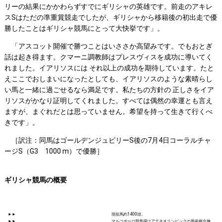
リーの結果にかかわらずすでにギリシャの英雄です。前走のアキレ
スSはただの準重賞競走でしたが、ギリシャから移籍後の初出走で優
勝したことはギリシャ競馬にとって大快挙です」。
「アスコット開催で勝つことはいささか高望みです。でもおとぎ
話は起き得ます。クマーニ調教師はプレスヴィスを成功に導いてく
れました。イアリソスには それ以上の成功を期待しています。たと
えここでおしまいになったとしても、イアリソスのような素晴らし
い馬と一緒に過ごせるなら満足です。私たちの方針の 正しさをイア
リソスがかなり証明してくれました。すべては偶然の幸運とも言え
ますが、まぐれだとは思っていません。希望を持って生きて行くべ
きです」。
［訳注：同馬はゴールデンジュビリーS後の7月4日コーラルチャ
ージS（G3 1000 m）で優勝］
ギリシャ競馬の概要
►►
現役馬約1400頭。
►►
マルコポーロ競馬場はアテネオリンピックの馬術複合施