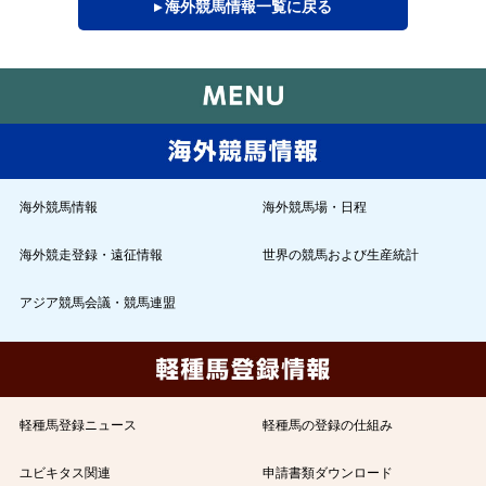
▸ 海外競馬情報一覧に戻る
海外競馬情報
海外競馬場・日程
海外競走登録・遠征情報
世界の競馬および生産統計
アジア競馬会議・競馬連盟
軽種馬登録ニュース
軽種馬の登録の仕組み
ユビキタス関連
申請書類ダウンロード