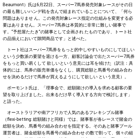
Beaumont）氏は6月22日、スーパー7馬券発売対象レースがその日
の最も難しいハンデ戦を含んで組まれていることについて、「何ら
問題はありませ ん。この発売対象レース指定の仕組みを変更する必
要はありません。スーパー7馬券は本質的に非常に難しい賭事で
す。“予想屋たたき”の賭事として企画され たものであり、トート社
の品揃えにおいて隙間商品です」と述べた。
トート社はスーパー7馬券をもっと的中しやすいものにしてほしい
という少数派の要望を退ける一方、顧客討論会で出たスーパー7馬券
をもっと買い易くして 欲しいという意見には耳を傾けた（訳注：具
体的には、馬券の販売単価をなくし、購買総額と馬番号の組み合わ
せを決めるだけで馬券が買えるようにして欲しい という意見）。
ボーモント氏は、「理事会で、総額賭けの導入を求める顧客の要
望を取り上げました。出来るだけ早く導入する方向で検討します」
と語った。
オーストラリアや南アフリカで人気のあるフレキシブル賭事
（flexi-betting: 総額賭けと同様）では、賭事客が各レースで賭金の
総額を決め、馬番号の組み合わせを指定する。そのあと賭事プール
運営者は、賭金総額を馬番号の組み合わせ の数で割って、個々の組