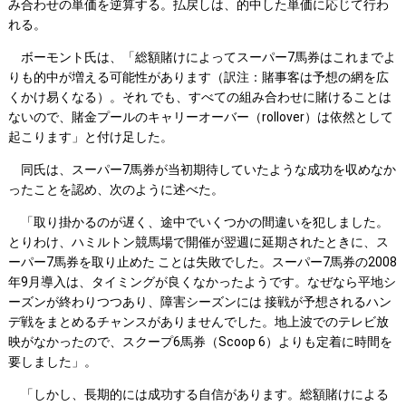
み合わせの単価を逆算する。払戻しは、的中した単価に応じて行わ
れる。
ボーモント氏は、「総額賭けによってスーパー7馬券はこれまでよ
りも的中が増える可能性があります（訳注：賭事客は予想の網を広
くかけ易くなる）。それ でも、すべての組み合わせに賭けることは
ないので、賭金プールのキャリーオーバー（rollover）は依然として
起こります」と付け足した。
同氏は、スーパー7馬券が当初期待していたような成功を収めなか
ったことを認め、次のように述べた。
「取り掛かるのが遅く、途中でいくつかの間違いを犯しました。
とりわけ、ハミルトン競馬場で開催が翌週に延期されたときに、ス
ーパー7馬券を取り止めた ことは失敗でした。スーパー7馬券の2008
年9月導入は、タイミングが良くなかったようです。なぜなら平地シ
ーズンが終わりつつあり、障害シーズンには 接戦が予想されるハン
デ戦をまとめるチャンスがありませんでした。地上波でのテレビ放
映がなかったので、スクープ6馬券（Scoop 6）よりも定着に時間を
要しました」。
「しかし、長期的には成功する自信があります。総額賭けによる