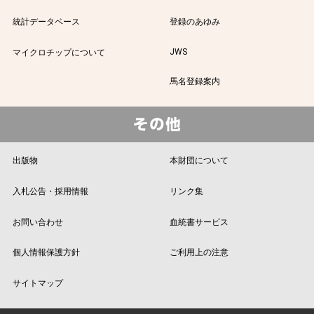
統計データベース
登録のあゆみ
JWS
マイクロチップについて
馬名登録案内
出版物
本財団について
入札公告・採用情報
リンク集
お問い合わせ
血統書サービス
個人情報保護方針
ご利用上の注意
サイトマップ