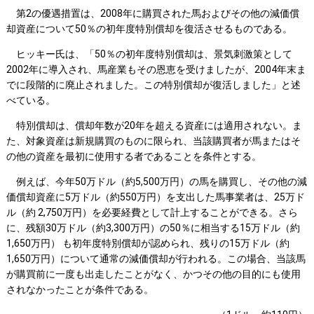
第2の優遇措置は、2008年に購買された馬およびその他の減価償
却資産について50％の初年度特別償却を復活させるものである。
ヒッキー氏は、「50％の初年度特別償却は、景気刺激策として
2002年に導入され、馬産業もその恩恵を受けましたが、2004年末ま
でに段階的に廃止されました。この特別償却が復活しました」と述
べている。
特別償却は、償却年数が20年を超える資産には適用されない。ま
た、対象資産は新規購買のものに限られ、当該購買者が馬またはそ
の他の資産を最初に使用する者であることを条件とする。
例えば、今年50万ドル（約5,500万円）の馬を購買し、その他の減
価償却資産に5万ドル（約550万円）を支出した馬事業者は、25万ド
ル（約 2,750万円）を必要経費として計上することができる。さら
に、残額30万ドル（約3,300万円）の50％に相当する15万ドル（約
1,650万円） も初年度特別償却が認められ、残りの15万ドル（約
1,650万円）について通常の減価償却が行われる。この場合、当該馬
が購買前に一度も出走したことがなく、かつその他の目的にも使用
されなかったことが条件である。