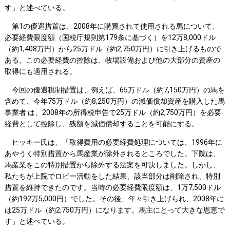
す」と述べている。
第1の優遇措置は、2008年に購買されて使用される馬について、
必要経費限度額（国税庁規則第179条に基づく）を12万8,000ドル
（約1,408万円）から25万ドル（約2,750万円）に引き上げるもので
ある。この必要経費の控除は、牧場設備および他の大部分の資産の
取得にも適用される。
今回の優遇税制措置は、例えば、65万ドル（約7,150万円）の馬を
含めて、今年75万ドル（約8,250万円）の減価償却資産を購入した馬
事業者 は、2008年の所得税申告で25万ドル（約2,750万円）を必要
経費として控除し、残額を減価償却することを可能にする。
ヒッキー氏は、「取得費用の必要経費処理については、1996年に
あやうく特別措置から馬産業が除外されるところでした。下院は、
馬産業をこの特別措置から除外する法案を可決しました。しかし、
私たちが上院でロビー活動をした結果、該当部分は削除され、特別
措置を維持できたのです。当時の必要経費限度額は、1万7,500ドル
（約192万5,000円）でした。その後、年々引き上げられ、2008年に
は25万ドル（約2,750万円）になります。馬主にとって大きな恩恵で
す」と述べている。