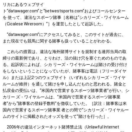
リカにあるウェブサイ
ト“datawager.com”と“betwestsports.com”およびコールセンター
を 使って、違法なスポーツ賭事［名称は“シカリーズ・ワイヤルーム
（Cicalese Wireroom）”］を運営したとして起訴した。
“datawager.com”にアクセスしてみると、このサイトが過去に、
また現在でも競馬に関する賭事も扱っていることがわかる。
これらの措置は、違法な海外賭博サイトを規制する連邦当局の取
締りの最新例であり、とりわけ、法の抜け穴を塞ぐためのものであ
る。起訴状によれば、シカ リーズ・ワイヤルームは賭けの受け付け
をしないということになっていたが、賭事客は電話（フリーダイヤ
ル）または上記2つのウェブサイト（いずれもシカ リーズ・ワイヤ
ルームが維持）を通して賭けを申し込んだものと思われる。賭金と
払戻金の受払いは、“米国内で営業するスポーツ賭事業者”が行い、シ
カリー ズ・ワイヤルームは、“米国内で営業するスポーツ賭事業
者”から“賭事客の登録手数料”を徴収していた。［訳注：賭事客は米
国内で営業するスポーツ賭事業 者との間で“シカリーズ・ワイヤルー
ムのサイトに掲載されたオッズを使って”賭けを行った］。
2006年の違法インターネット賭博禁止法（Unlawful Internet