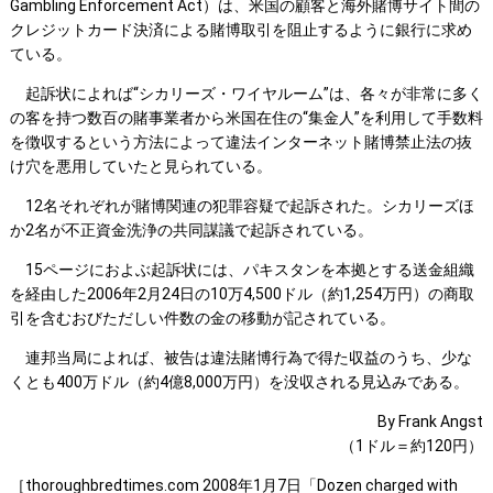
Gambling Enforcement Act）は、米国の顧客と海外賭博サイト間の
クレジットカード決済による賭博取引を阻止するように銀行に求め
ている。
起訴状によれば“シカリーズ・ワイヤルーム”は、各々が非常に多く
の客を持つ数百の賭事業者から米国在住の“集金人”を利用して手数料
を徴収するという方法によって違法インターネット賭博禁止法の抜
け穴を悪用していたと見られている。
12名それぞれが賭博関連の犯罪容疑で起訴された。シカリーズほ
か2名が不正資金洗浄の共同謀議で起訴されている。
15ページにおよぶ起訴状には、パキスタンを本拠とする送金組織
を経由した2006年2月24日の10万4,500ドル（約1,254万円）の商取
引を含むおびただしい件数の金の移動が記されている。
連邦当局によれば、被告は違法賭博行為で得た収益のうち、少な
くとも400万ドル（約4億8,000万円）を没収される見込みである。
By Frank Angst
（1ドル＝約120円）
［thoroughbredtimes.com 2008年1月7日「Dozen charged with