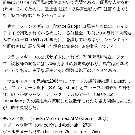
組織はとりわけ管理職の水準において完璧である。優秀な人材を結
びつけておくために、進上金[注訳：収得賞金額の4%]は言うまでも
なく魅力的な給与を支払っている。
他方、フランスギャロ（France Galop）は馬主たちには、シャン
ティイで調教されている馬に対する分担金［1頭につき毎月平均税込
みで75ユーロ（約1万2000円）］を課しているほか、シャンティイ
で調教された馬が勝利した場合に賞金の1％を徴収している。
フランスギャロの公式サイトによれば、2008年8月現在、ファー
ブル調教師の厩舎には170頭あまりの競走馬がおり、馬主は約30名
（社）である。主要な馬主とその頭数は以下のとおりである。
ヴェルテメール兄弟は2006年にファーブル調教師の馬主に加わっ
た。アガ・カーン殿下（S.A. Aga Khan）とファーブル調教師の関係
は、殿下が故ジャン＝リュック・ラガルデール（Jean-Luc
Lagardere）氏の競走馬を買収した後数年にわたり協力関係にあった
が、昨冬決裂した。
モハメド殿下（sheikh Mohammed Al Maktoum 30頭）
アブドゥラ殿下（prince Khalid Abdullah 27頭）
ヴェルテメール兄弟（les freres Wertheimer 2頭）