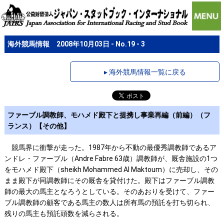
海外競馬情報 2008年10月03日 - No.19 - 3
▸ 海外競馬情報一覧に戻る
ファーブル調教師、モハメド殿下と提携し事業再編（前編）（フ
ランス）【その他】
競馬界に衝撃が走った。1987年から不動の最優秀調教師であるア
ンドレ・ファーブル（Andre Fabre 63歳）調教師が、厩舎施設の1つ
をモハメド殿下（sheikh Mohammed Al Maktoum）に売却し、その
まま殿下が同調教師にその厩舎を貸付けた。殿下はファーブル調教
師の最大の馬主となろうとしている。そのあおりを受けて、ファー
ブル調教師の顧客である馬主の数人は所有馬の預託を打ち切られ、
残りの馬主も預託頭数を減らされる。