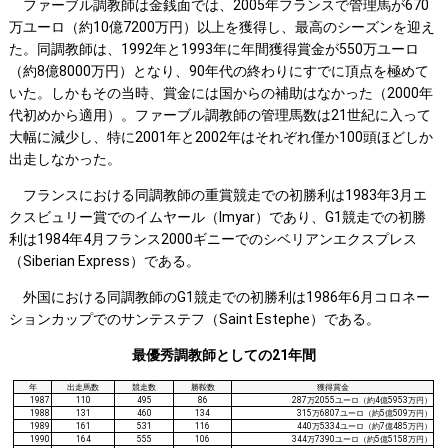
ファーブル調教師は金銭面では、2005年フランスで管理馬が670
万ユーロ（約10億7200万円）以上を獲得し、最高のシーズンを迎え
た。同調教師は、1992年と1993年に年間獲得賞金が550万ユーロ
（約8億8000万円）となり、90年代の終わりにすでに頂点を極めて
いた。しかもその当時、賞金には国からの補助はなかった（2000年
代初めから適用）。ファーブル調教師の管理馬数は21世紀に入って
大幅に減少し、特に2001年と2002年はそれぞれ僅か100頭ほどしか
出走しなかった。
フランスにおける同調教師の重賞競走での初勝利は1983年3月エ
クスビュリー賞でのイムヤール（Imyar）であり、G1競走での初勝
利は1984年4月フランス2000ギニーでのシベリアンエクスプレス
（Siberian Express）である。
外国における同調教師のG1競走での初勝利は1986年6月コロネー
ションカップでのサンテステフ（Saint Estephe）である。
最優秀調教師としての21年間
年
出走馬数
競走数
勝鞍数
獲得賞金
1987
110
495
86
287万2055ユーロ（約4億5953万円）
1988
131
460
134
315万6807ユーロ（約5億509万円）
1989
161
531
116
440万5334ユーロ（約7億485万円）
1990
164
555
106
344万7390ユーロ（約5億5158万円）