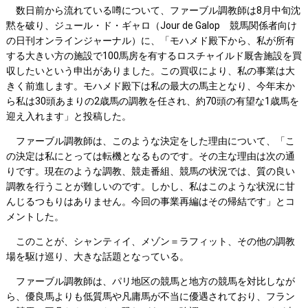
数日前から流れている噂について、ファーブル調教師は8月中旬沈
黙を破り、ジュール・ド・ギャロ（Jour de Galop 競馬関係者向け
の日刊オンラインジャーナル）に、「モハメド殿下から、私が所有
する大きい方の施設で100馬房を有するロスチャイルド厩舎施設を買
収したいという申出がありました。この買収により、私の事業は大
きく前進します。モハメド殿下は私の最大の馬主となり、今年末か
ら私は30頭あまりの2歳馬の調教を任され、約70頭の有望な1歳馬を
迎え入れます」と投稿した。
ファーブル調教師は、このような決定をした理由について、「こ
の決定は私にとっては転機となるものです。その主な理由は次の通
りです。現在のような調教、競走番組、競馬の状況では、質の良い
調教を行うことが難しいのです。しかし、私はこのような状況に甘
んじるつもりはありません。今回の事業再編はその帰結です」とコ
メントした。
このことが、シャンティイ、メゾン＝ラフィット、その他の調教
場を駆け巡り、大きな話題となっている。
ファーブル調教師は、パリ地区の競馬と地方の競馬を対比しなが
ら、優良馬よりも低質馬や凡庸馬が不当に優遇されており、フラン