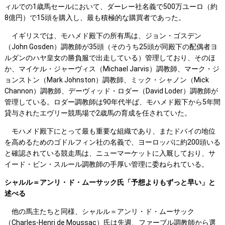
ィルでの1歳馬セールにおいて、ダーレー社名義で500万ユーロ（約
8億円）で15頭を購入し、最も積極的な購買者であった。
イギリスでは、モハメド殿下の所有馬は、ジョン・ゴスデン
（John Gosden）調教師が35頭（そのうち25頭が同殿下の配偶者ヨ
ルダンのハヤ皇女の勝負服で出走している）管理しており、そのほ
か、マイケル・ジャーヴィス（Michael Jarvis）調教師、マーク・ジ
ョンストン（Mark Johnston）調教師、ミック・シャノン（Mick
Channon）調教師、デーヴィッド・ロダー（David Loder）調教師が
管理している。ロダー調教師は90年代半ば、モハメド殿下から5年間
貸与されたエヴリー競馬場で2歳馬の育成を任されていた。
モハメド殿下にとって最も重要な組織であり、またドバイの地位
を高めるためのゴドルフィン社の名義で、ヨーロッパに約200頭いる
と確認されている競走馬は、ニューマーケットに入厩しており、サ
イード・ビン・スルール調教師の手厚い管理に委ねられている。
シャルル＝アンリ・ド・ムーサック氏「予想よりもずっと早い」と
述べる
他の馬主たちと同様、シャルル＝アンリ・ド・ムーサック
（Charles-Henri de Moussac）氏は先週、ファーブル調教師から選