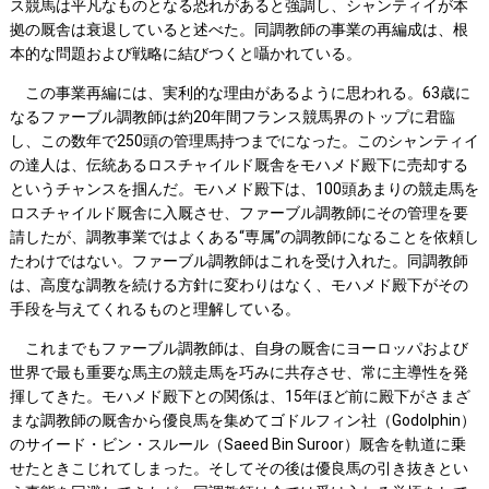
ス競馬は平凡なものとなる恐れがあると強調し、シャンティイが本
拠の厩舎は衰退していると述べた。同調教師の事業の再編成は、根
本的な問題および戦略に結びつくと囁かれている。
この事業再編には、実利的な理由があるように思われる。63歳に
なるファーブル調教師は約20年間フランス競馬界のトップに君臨
し、この数年で250頭の管理馬持つまでになった。このシャンティイ
の達人は、伝統あるロスチャイルド厩舎をモハメド殿下に売却する
というチャンスを掴んだ。モハメド殿下は、100頭あまりの競走馬を
ロスチャイルド厩舎に入厩させ、ファーブル調教師にその管理を要
請したが、調教事業ではよくある“専属”の調教師になることを依頼し
たわけではない。ファーブル調教師はこれを受け入れた。同調教師
は、高度な調教を続ける方針に変わりはなく、モハメド殿下がその
手段を与えてくれるものと理解している。
これまでもファーブル調教師は、自身の厩舎にヨーロッパおよび
世界で最も重要な馬主の競走馬を巧みに共存させ、常に主導性を発
揮してきた。モハメド殿下との関係は、15年ほど前に殿下がさまざ
まな調教師の厩舎から優良馬を集めてゴドルフィン社（Godolphin）
のサイード・ビン・スルール（Saeed Bin Suroor）厩舎を軌道に乗
せたときこじれてしまった。そしてその後は優良馬の引き抜きとい