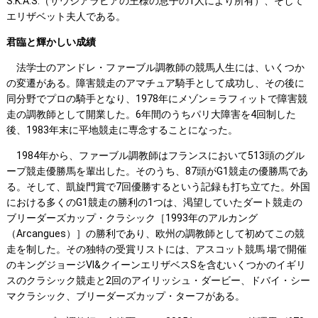
S.K.A.S.（サウジアラビアの王様の息子の1人により所有）、そして
エリザベット夫人である。
君臨と輝かしい成績
法学士のアンドレ・ファーブル調教師の競馬人生には、いくつか
の変遷がある。障害競走のアマチュア騎手として成功し、その後に
同分野でプロの騎手となり、1978年にメゾン＝ラフィットで障害競
走の調教師として開業した。6年間のうちパリ大障害を4回制した
後、1983年末に平地競走に専念することになった。
1984年から、ファーブル調教師はフランスにおいて513頭のグル
ープ競走優勝馬を輩出した。そのうち、87頭がG1競走の優勝馬であ
る。そして、凱旋門賞で7回優勝するという記録も打ち立てた。外国
における多くのG1競走の勝利の1つは、渇望していたダート競走の
ブリーダーズカップ・クラシック［1993年のアルカング
（Arcangues）］の勝利であり、欧州の調教師として初めてこの競
走を制した。その独特の受賞リストには、アスコット競馬 場で開催
のキングジョージVI&クイーンエリザベスSを含むいくつかのイギリ
スのクラシック競走と2回のアイリッシュ・ダービー、ドバイ・シー
マクラシック、ブリーダーズカップ・ターフがある。