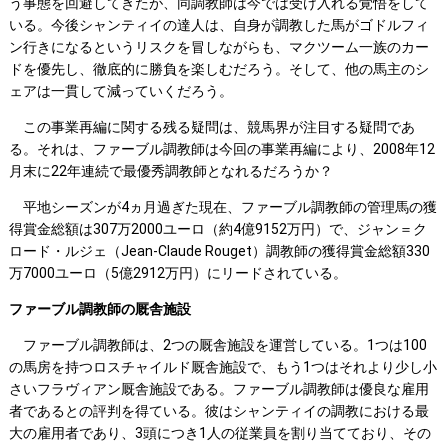
う事態を回避してきたが、同調教師は今では受け入れる覚悟をして
いる。今後シャンティイの達人は、自身が調教した馬がゴドルフィ
ン行きになるというリスクを冒しながらも、マクツーム一族のカー
ドを優先し、徹底的に勝負を楽しむだろう。そして、他の馬主のシ
ェアは一貫して減っていくだろう。
この事業再編に関する残る疑問は、競馬界が注目する疑問であ
る。それは、ファーブル調教師は今回の事業再編により、2008年12
月末に22年連続で最優秀調教師となれるだろうか？
平地シーズンが4ヵ月過ぎた現在、ファーブル調教師の管理馬の獲
得賞金総額は307万2000ユーロ（約4億9152万円）で、ジャン＝ク
ロード・ルジェ（Jean-Claude Rouget）調教師の獲得賞金総額330
万7000ユーロ（5億2912万円）にリードされている。
ファーブル調教師の厩舎施設
ファーブル調教師は、2つの厩舎施設を運営している。1つは100
の馬房を持つロスチャイルド厩舎施設で、もう1つはそれより少し小
さいフラヴィアン厩舎施設である。ファーブル調教師は優良な雇用
者であるとの評判を得ている。彼はシャンティイの調教における最
大の雇用者であり、3頭につき1人の従業員を割り当てており、その