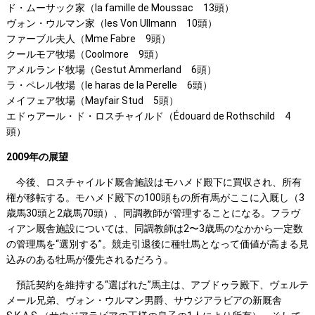
ド・ムーサック家（la famille de Moussac 13頭）
ヴォン・ウルマン家（les Von Ullmann 10頭）
ファーブル夫人（Mme Fabre 9頭）
クールモア牧場（Coolmore 9頭）
アメルランド牧場（Gestut Ammerland 6頭）
ラ・ペレル牧場（le haras de la Perelle 6頭）
メイフェア牧場（Mayfair Stud 5頭）
エドゥアール・ド・ロスチャイルド（Édouard de Rothschild 4
頭）
2009年の展望
今後、ロスチャイルド厩舎施設はモハメド殿下に買収され、所有
権が移転する。モハメド殿下の100頭もの所有馬がここに入厩し（3
歳馬30頭と2歳馬70頭）、同調教師が管理することになる。フラヴ
ィアン厩舎施設については、同調教師は2〜3歳馬のなかから一定数
の管理馬を“選別する”。競走引退後に種牡馬となって価値が高まる見
込みのある牡馬が優先されるだろう。
預託契約を維持する“選ばれた”馬主は、アブドゥラ殿下、ヴェルテ
メール兄弟、ヴォン・ウルマン男爵、サウジアラビアの新厩舎