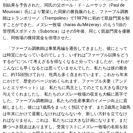
別結果を予告された。同氏の父ポール・ド・ムーサック（Paul de
Moussac）氏により繁栄した同家の勝負服のもと、ファーブル調教
師はトランポリーノ（Trempolino）で1987年に初めて凱旋門賞を制
すことができた。メズレー牧場（haras du Mézeray）のもう1頭の
管理馬スボティカ（Subotica）はその5年後、同じく凱旋門賞を優勝
し、同牧場の獲得賞金を倍増させた。
「ファーブル調教師は事業再編を通告してきました。彼にとって
は時宜にかなっているのでしょう。いずれは“ファーブル以降をどう
するか”について考えざるを得なくなると分っていましたが、それが
こんなにも早くなるとは思っていませんでした。私たちは彼の厩舎
に、約15頭預けており、牝馬も多く含まれています。これから年末
にかけて、歴史のページがめくられます。ファーブル夫妻（アンド
レとエリザベット）は、 私たちに馬主としてのとても大きな喜びを
与えてくれましたし、私たちのメズレー牧場の収支も大幅に黒字で
した。ファーブル調教師は、私たちの生産事業のイメージ向上に貢
献しました。彼には1歳馬をまったく預託できず、また2歳馬と3歳馬
は年末にかけて退厩しなければならない今、新しい方針を立てなけ
ればなりません。これは、私たちには大きな計画になります。まだ
勝つべき競走はありますし、受賞リストにメズレー牧場の名前を刻