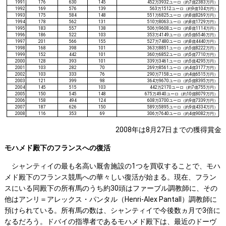
1991
176
630
145
452万3932ユーロ（約7億2383万円）
1992
169
576
139
563万1512ユーロ（約9億104万円）
1993
175
584
148
551万6825ユーロ（約8億8269万円）
1994
178
562
131
510万8063ユーロ（約8億1729万円）
1995
183
557
138
506万9608ユーロ（約8億1114万円）
1996
186
522
103
353万4149ユーロ（約5億6546万円）
1997
201
566
155
527万7480ユーロ（約8億4440万円）
1998
168
398
101
363万8851ユーロ（約5億8222万円）
1999
152
442
101
360万6852ユーロ（約5億7710万円）
2000
128
393
101
339万3461ユーロ（約5億4295万円）
2001
103
282
70
269万8561ユーロ（約4億3177万円）
2002
103
333
76
290万7158ユーロ（約4億6515万円）
2003
121
399
98
364万9670ユーロ（約5億8395万円）
2004
145
515
103
442万2170ユーロ（約7億755万円）
2005
150
545
148
675万4940ユーロ（約10億8079万円）
2006
158
494
124
608万3700ユーロ（約9億7339万円）
2007
187
626
150
589万5895ユーロ（約9億4334万円）
2008
116
353
69
306万7640ユーロ（約4億9082万円）
2008年は8月27日までの獲得賞金
モハメド殿下のフランスへの復活
シャンティイの最も名高い厩舎施設の1つを買収することで、モハ
メド殿下のフランス競馬への華々しい復活が始まる。現在、フラン
スにいる同殿下の所有馬のうち約30頭はファーブル調教師に、その
他はアンリ＝アレックス・パンタル（Henri-Alex Pantall）調教師に
預けられている。所有馬の数は、シャンティイで今後数ヵ月で3倍に
なるだろう。ドバイの指導者であるモハメド殿下は、最近のドーヴ