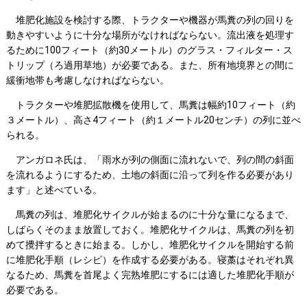
堆肥化施設を検討する際、トラクターや機器が馬糞の列の回りを
動きやすいように十分な場所がなければならない。流出液を処理す
るために100フィート（約30メートル）のグラス・フィルター・ス
トリップ（ろ過用草地）が必要である。また、所有地境界との間に
緩衝地帯も考慮しなければならない。
トラクターや堆肥拡散機を使用して、馬糞は幅約10フィート（約
３メートル）、高さ4フィート（約１メートル20センチ）の列に並べ
られる。
アンガロネ氏は、「雨水が列の側面に流れないで、列の間の斜面
を流れるようにするため、土地の斜面に沿って列を作る必要があり
ます」と述べている。
馬糞の列は、堆肥化サイクルが始まるのに十分な量になるまで、
しばらくそのまま放置しておく。堆肥化サイクルは、馬糞の列を初
めて攪拌するときに始まる。しかし、堆肥化サイクルを開始する前
に堆肥化手順（レシピ）を作成する必要がある。寝藁はそれぞれ異
なるため、馬糞を首尾よく完熟堆肥にするには適した堆肥化手順が
必要である。