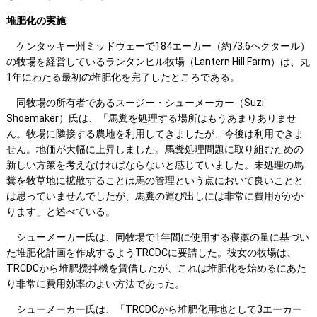
堆肥化の実施
ケンタッキー州ミッドウェーで184エーカー（約73.6ヘクタール）
の牧場を経営しているランタンヒル牧場（Lantern Hill Farm）は、丸
1年にわたる最初の堆肥化を完了したところである。
同牧場の所有者であるスージー・シューメーカー（Suzi
Shoemaker）氏は、「馬糞を処理する場所はもうあまりありませ
ん。牧場に隣接する農地を利用してきましたが、今後は利用できま
せん。地価が大幅に上昇しました。馬糞処理問題に取り組むための
新しい方策を考えなければならないと感じていました。未処理の馬
糞を牧草地に拡散することは馬の管理という点において良いことと
は思っていませんでしたが、馬糞の運び出しには非常に費用がかか
ります」と述べている。
シューメーカー氏は、同牧場で1年間に使用する寝藁の量に基づい
た堆肥化計画を作成するようTRCDCに要請した。彼女の牧場は、
TRCDCから堆肥攪拌機を賃借したが、これは堆肥化を始めるにあた
り非常に費用効率のよい方法であった。
シューメーカー氏は、「TRCDCから堆肥化用地として3エーカー