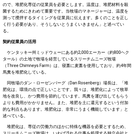
ので、堆肥化専従の従業員を必要とします。温度は、堆肥材料を殺
菌するためにきわめて重要です。当牧場のマネージャーは、温度を
測って攪拌するタイミングを従業員に伝えます。多くのことを正し
く行う必要があり、そうしないとうまくいきません」と述べてい
る。
契約従業員の活用
ケンタッキー州ミッドウェーにある約2,000エーカー（約800ヘク
タール）の土地で牧場を経営しているスリーチムニーズ牧場
（Three Chimneys Farm）は、寝藁に麦藁を使用しており、約4年間
馬糞を堆肥化している。
同牧場のダン・ローゼンバーグ（Dan Rosenberg）場長は、「堆
肥化は、環境の点で正しいことです。我々は、堆肥化によって牧草
地を改良し、かつ費用を節約しています。馬糞を運び出してもらう
よりも費用がかかりません。また、堆肥を土に還元するという付加
的な利点もあります。堆肥化は、非常にうまく機能しています」と
述べている。
堆肥化は、専従の労働力のほかに特殊な機器を必要とするため、
スリーチムニーズ牧場は、いわば汚れる仕事を処理する独立会社と