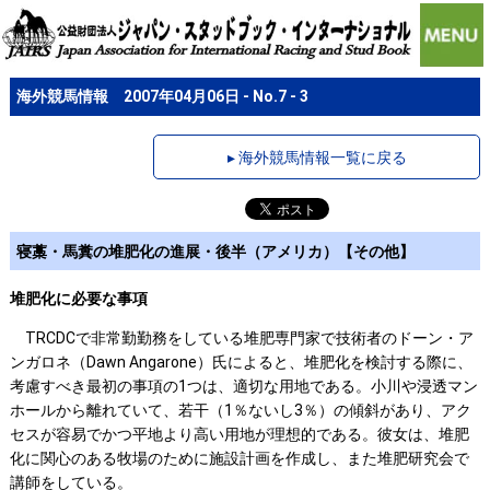
海外競馬情報 2007年04月06日 - No.7 - 3
▸ 海外競馬情報一覧に戻る
寝藁・馬糞の堆肥化の進展・後半（アメリカ）【その他】
堆肥化に必要な事項
TRCDCで非常勤勤務をしている堆肥専門家で技術者のドーン・ア
ンガロネ（Dawn Angarone）氏によると、堆肥化を検討する際に、
考慮すべき最初の事項の1つは、適切な用地である。小川や浸透マン
ホールから離れていて、若干（1％ないし3％）の傾斜があり、アク
セスが容易でかつ平地より高い用地が理想的である。彼女は、堆肥
化に関心のある牧場のために施設計画を作成し、また堆肥研究会で
講師をしている。