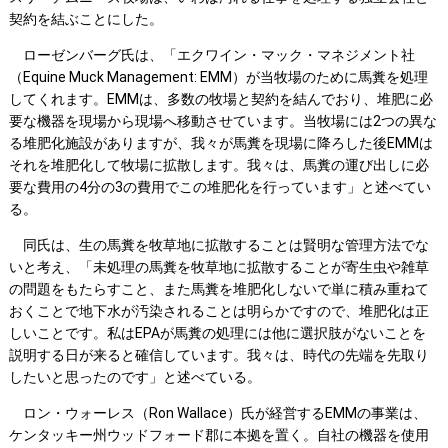
契約を結ぶことにした。
ローゼンバーグ氏は、「エクワイン・マック・マネジメント社
（Equine Muck Management: EMM）が当牧場のために馬糞を処理
してくれます。EMMは、多数の牧場と契約を結んでおり、堆肥に必
要な機器を現場から現場へ移動させています。当牧場には2つの異な
る堆肥化施設がありますが、我々が馬糞を現場に降ろした後EMMは
それを堆肥化して牧場に拡散します。我々は、馬糞の運び出しに必
要な費用の4分の3の費用でこの堆肥化を行っています」と述べてい
る。
同氏は、生の馬糞を牧草地に拡散することは賢明な管理方法でな
いと考え、「未処理の馬糞を牧草地に拡散することが寄生虫や雑草
の問題をもたらすこと、また馬糞を堆肥化しないで単に積み重ねて
おくことで地下水が汚染されることは明らかですので、堆肥化は正
しいことです。私はEPAが馬糞の処理には他に選択肢がないことを
説明する日が来ると確信しています。我々は、時代の先端を先取り
したいと思ったのです」と述べている。
ロン・ウォーレス（Ron Wallace）氏が経営するEMMの事業は、
ケンタッキー州ウッドフォード郡に本拠を置く。自社の機器を使用