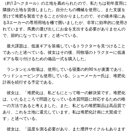
（約1.2ヘクタール）の土地を薦められたので、私たちは初年度用に
隣接の土地を賃借しました。自分たちの機械を使用し、また支援を
受けて堆肥を製造できることが分かりましたので、その後本場にあ
る3エーカーの専用用地を柵で囲いましたが、非常に効率的に使用さ
れています。馬糞の運び出しにお金を支出する必要がありませんの
で、節約になっています」と述べている。
最大課題は、低速ギアを装備しているトラクターを見つけること
であったと述べている。彼女はその後、同牧場のトラクターに低速
ギアを取り付けるための備品一式を購入した。
ランタンヒル牧場は、使用している寝藁の約90％が麦藁であり、
ウッドシェービングも使用している。シューメーカー氏は、堆肥化
計画を続行する予定である。
彼女は、「堆肥化は、私どもにとって唯一の解決策です。堆肥化
は、いたるところで問題となっている水質問題に対応するための唯
一の方法であると考えました。また、私どもの堆肥製品は高品質で
あり、これを土地に還元しています。私は堆肥化計画に大賛成で
す」と述べている。
彼女は、「温度を測る必要があり、また攪拌サイクルもあります