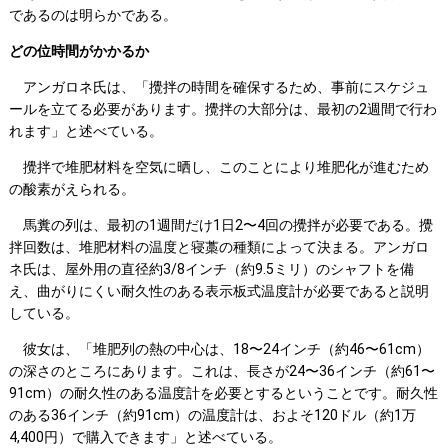
であるのは明らかである。
どの位時間がかかるか
アンガロネ氏は、「攪拌の時間を確保するため、事前にスケジュ
ールを立てる必要があります。攪拌の大部分は、最初の2週間で行わ
れます」と述べている。
攪拌で堆肥材料を空気に晒し、このことにより堆肥化が進むため
の酸素がえられる。
馬糞の列は、最初の1週間だけ1日2〜4回の攪拌が必要である。攪
拌回数は、堆肥材料の温度と寝藁の種類によって決まる。アンガロ
ネ氏は、屋外用の直径約3/8インチ（約9.5ミリ）のシャフトを備
え、曲がりにくい耐久性のある表示板式温度計が必要であると説明
している。
彼女は、「堆肥列の熱の中心は、18〜24インチ（約46〜61cm）
の深さのところにあります。これは、長さが24〜36インチ（約61〜
91cm）の耐久性のある温度計を必要とするということです。耐久性
のある36インチ（約91cm）の温度計は、およそ120ドル（約1万
4,400円）で購入できます」と述べている。