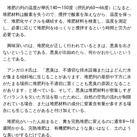
堆肥の列の温度が華氏140〜150度（摂氏約60〜66度）になると、
堆肥材料は酸素を失うので、攪拌で酸素を加えながら、温度を保っ
て、堆肥化サイクルを継続する。堆肥材料を検査し、温度を測定
し、必要に応じて堆肥列をゆっくりと攪拌するという時間と労力が
必要である。
興味深いのは、堆肥化が正しく行われているときは、悪臭を出さ
ないということである。悪臭が出始めたら、何かがおかしいという
ことである。
アンガロネ氏は、「悪臭は、不適切な排水設備またはよどんだ水
が集まる傾斜地に生じることがあります。堆肥列の基部や下方に水
がたまる場所に堆肥列を不適切に置くことも悪臭の原因となること
があります」と述べている。そして、悪臭は堆肥材料が密集しすぎ
てバランスを欠いた方法を取ったために、自然の空気の流れが制限
されている場合、または堆肥材料の成分に窒素含有量が多すぎる場
合にも生じることがあると付け加えている。
堆肥化がいったん始まると、糞を完熟堆肥に変えるのに通常8〜10
週間かかる。完熟堆肥は、有機肥料のような臭いはなく、土のよう
な臭いがするだけである。