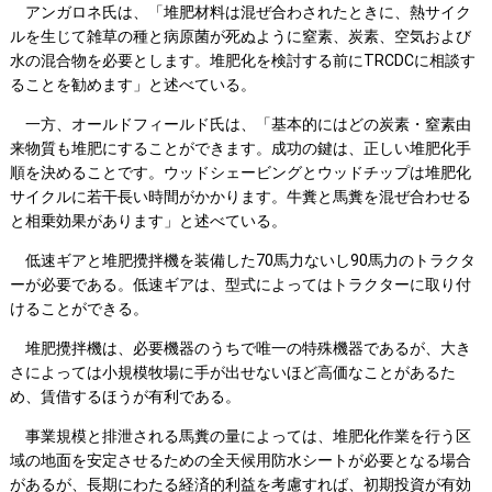
アンガロネ氏は、「堆肥材料は混ぜ合わされたときに、熱サイク
ルを生じて雑草の種と病原菌が死ぬように窒素、炭素、空気および
水の混合物を必要とします。堆肥化を検討する前にTRCDCに相談す
ることを勧めます」と述べている。
一方、オールドフィールド氏は、「基本的にはどの炭素・窒素由
来物質も堆肥にすることができます。成功の鍵は、正しい堆肥化手
順を決めることです。ウッドシェービングとウッドチップは堆肥化
サイクルに若干長い時間がかかります。牛糞と馬糞を混ぜ合わせる
と相乗効果があります」と述べている。
低速ギアと堆肥攪拌機を装備した70馬力ないし90馬力のトラクタ
ーが必要である。低速ギアは、型式によってはトラクターに取り付
けることができる。
堆肥攪拌機は、必要機器のうちで唯一の特殊機器であるが、大き
さによっては小規模牧場に手が出せないほど高価なことがあるた
め、賃借するほうが有利である。
事業規模と排泄される馬糞の量によっては、堆肥化作業を行う区
域の地面を安定させるための全天候用防水シートが必要となる場合
があるが、長期にわたる経済的利益を考慮すれば、初期投資が有効