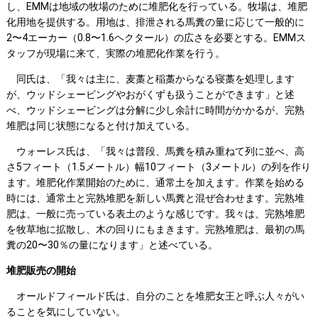
し、EMMは地域の牧場のために堆肥化を行っている。牧場は、堆肥
化用地を提供する。用地は、排泄される馬糞の量に応じて一般的に
2〜4エーカー（0.8〜1.6ヘクタール）の広さを必要とする。EMMス
タッフが現場に来て、実際の堆肥化作業を行う。
同氏は、「我々は主に、麦藁と稲藁からなる寝藁を処理します
が、ウッドシェービングやおがくずも扱うことができます」と述
べ、ウッドシェービングは分解に少し余計に時間がかかるが、完熟
堆肥は同じ状態になると付け加えている。
ウォーレス氏は、「我々は普段、馬糞を積み重ねて列に並べ、高
さ5フィート（1.5メートル）幅10フィート（3メートル）の列を作り
ます。堆肥化作業開始のために、通常土を加えます。作業を始める
時には、通常土と完熟堆肥を新しい馬糞と混ぜ合わせます。完熟堆
肥は、一般に売っている表土のような感じです。我々は、完熟堆肥
を牧草地に拡散し、木の回りにもまきます。完熟堆肥は、最初の馬
糞の20〜30％の量になります」と述べている。
堆肥販売の開始
オールドフィールド氏は、自分のことを堆肥女王と呼ぶ人々がい
ることを気にしていない。