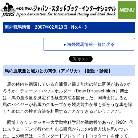
海外競馬情報 2007年02月23日 - No.4 - 3
▸ 海外競馬情報一覧に戻る
馬の血液量と能力との関係（アメリカ）【獣医・診療】
馬の体内を循環している血液量と競走能力の間に関係があるのだ
ろうか。ディーン・ハウスホルダー（Dean D.Householder）博士
は、馬の血液量を測定する検査方法を開発した。同博士によると、
馬のバイヤーが若馬のグループから競走能力が最も低そうな馬を除
くためにこの検査方法を利用することができるということだ。
同博士がケンタッキー大学動物科学部の準教授であった1960年代
にスウェーデンで行われたある研究からこの検査方法を思いつい
た。この研究は、スタンダードブレッド（トロッター）を使って、