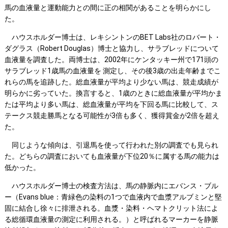
馬の血液量と運動能力との間に正の相関があることを明らかにし
た。
ハウスホルダー博士は、レキシントンのBET Labs社のロバート・
ダグラス（Robert Douglas）博士と協力し、サラブレッドについて
血液量を調査した。両博士は、2002年にケンタッキー州で171頭の
サラブレッド1歳馬の血液量を 測定し、その後3歳の出走年齢までこ
れらの馬を追跡した。総血液量が平均より少ない馬は、競走成績が
明らかに劣っていた。換言すると、1歳のときに総血液量が平均かま
たは平均より多い馬は、総血液量が平均を下回る馬に比較して、ス
テークス競走勝馬となる可能性が3倍も多く、獲得賞金が2倍を超え
た。
同じような傾向は、引退馬を使って行われた別の調査でも見られ
た。どちらの調査においても血液量が下位20％に属する馬の能力は
低かった。
ハウスホルダー博士の検査方法は、馬の静脈内にエバンス・ブル
ー（Evans blue：青緑色の染料の1つで血液内で血漿アルブミンと堅
固に結合し徐々に排泄される。血漿・染料・ヘマトクリット法によ
る総循環血液量の測定に利用される。）と呼ばれるマーカーを静脈