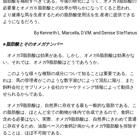
脂肪酸を補給すべきである。今後の研究によって、オメガ3脂肪酸の
必要量とオメガ６脂肪酸との比率が明らかになってくると思われ、
より健康な馬を生産するための脂肪酸使用法を生 産者に提供できる
ようになるだろう。
By Kenneth L. Marcella, D.V.M. and Denise Steffanus
※脂肪酸とそのオメガナンバー
オメガ3脂肪酸は効果がある。しかし、オメガ6脂肪酸は効果がな
い。それでは、オメガ9脂肪酸はどうであろうか。
このような様々な種類の成分について知ることは重要である。こ
れは、馬の管理者がこのような数字遊びによって混乱に陥り、また
飼料会社とサプリメント会社のマーケティング情報によって動揺さ
せられるからである。
オメガ9脂肪酸は、自然界に存在する最も一般的な脂肪である。こ
の脂肪酸は、ほとんど全ての動物が体内で合成できるので、食餌に
含める必要はない。実際、オメガ9脂肪酸は、自然界にきわめて普通
に存在するため、油脂ベースの食餌計画からオメガ9脂肪酸を排除す
ることは、ほぼ不可能である。