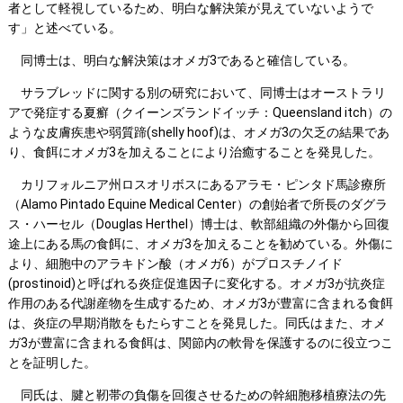
者として軽視しているため、明白な解決策が見えていないようで
す」と述べている。
同博士は、明白な解決策はオメガ3であると確信している。
サラブレッドに関する別の研究において、同博士はオーストラリ
アで発症する夏癬（クイーンズランドイッチ：Queensland itch）の
ような皮膚疾患や弱質蹄(shelly hoof)は、オメガ3の欠乏の結果であ
り、食餌にオメガ3を加えることにより治癒することを発見した。
カリフォルニア州ロスオリボスにあるアラモ・ピンタド馬診療所
（Alamo Pintado Equine Medical Center）の創始者で所長のダグラ
ス・ハーセル（Douglas Herthel）博士は、軟部組織の外傷から回復
途上にある馬の食餌に、オメガ3を加えることを勧めている。外傷に
より、細胞中のアラキドン酸（オメガ6）がプロスチノイド
(prostinoid)と呼ばれる炎症促進因子に変化する。オメガ3が抗炎症
作用のある代謝産物を生成するため、オメガ3が豊富に含まれる食餌
は、炎症の早期消散をもたらすことを発見した。同氏はまた、オメ
ガ3が豊富に含まれる食餌は、関節内の軟骨を保護するのに役立つこ
とを証明した。
同氏は、腱と靭帯の負傷を回復させるための幹細胞移植療法の先