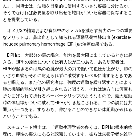
ん」。同博士は、油脂を日常的に使用する小さな容器に分けるか、
そうでなければ必要量を取り出せる蛇口がついた容器に保存するこ
とを提案している。
オメガ3の補給および食餌中のオメガ6を減らす努力の一つの重要
なメリットは、鼻出血として知られる運動誘発性肺出血 (exercise-
induced pulmonary hemorrhage: EIPH)の治療効果である。
EIPHは、大部分の馬の場合、能力を最大限に出しているときに起
きる。EIPHの原因については有力説が二つある。ある研究者は、
EIPHが起きるのは馬の心臓が最大の力で働いて血圧が上がり、肺の
小さな血管がそれに耐えられずに破裂するレベルに達するときであ
ると唱える。また他の研究者は、強度の運動を繰り返すことにより
肺の機能的弱化が引き起こされると唱える。それは逆方向に何度も
折り曲げられて折れるペーパークリップのようなもので、最大運動
時の体組織がついに破れてEIPHが引き起こされる。二つの説には共
通点が一つある。すなわち、伸びることのできない体組織が破れる
ということである。
スチュアート博士は、「運動生理学者の多くは、EIPHの根本的病
理は、弾性の喪失にあると認識しています。彼らは栄養学者を雑学