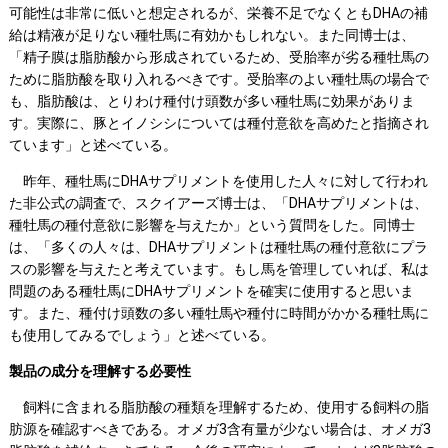
可能性は非常に低いと想定されるが、栄養不足でなくともDHAの補
給は精液が足りない種牡馬に有効かもしれない。また同博士は、
「精子膜は脂肪酸から形成されているため、受胎率が劣る種牡馬の
ために脂肪酸を取り入れるべきです。受胎率のよい種牡馬の場合で
も、脂肪酸は、とりわけ種付け頭数が多い種牡馬に効果がありま
す。実際に、豚とイノシシについては種付意欲を高めたと指摘され
ています」と述べている。
昨年、種牡馬にDHAサプリメントを使用した人々に対して行われ
た非公式の調査で、スクイアーズ博士は、「DHAサプリメントは、
種牡馬の種付意欲に影響を与えたか」という質問をした。同博士
は、「多くの人々は、DHAサプリメントは種牡馬の種付意欲にプラ
スの影響を与えたと考えています。もし馬を管理していれば、私は
問題のある種牡馬にDHAサプリメントを確実に使用すると思いま
す。また、種付け頭数の多い種牡馬や種付に時間がかかる種牡馬に
も使用してみるでしょう」と述べている。
製品の成分を理解する必要性
飼料に含まれる脂肪酸の種類を理解するため、使用する飼料の脂
肪源を確認すべきである。オメガ3含有量が少ない場合は、オメガ3