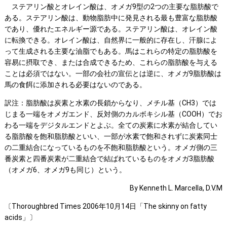
ステアリン酸とオレイン酸は、オメガ9型の2つの主要な脂肪酸で
ある。ステアリン酸は、動物脂肪中に発見される最も豊富な脂肪酸
であり、優れたエネルギー源である。ステアリン酸は、オレイン酸
に転換できる。オレイン酸は、自然界に一般的に存在し、汗腺によ
って生成される主要な油脂でもある。馬はこれらの特定の脂肪酸を
容易に摂取でき、または合成できるため、これらの脂肪酸を与える
ことは必須ではない。一部の会社の宣伝とは逆に、オメガ9脂肪酸は
馬の食餌に添加される必要はないのである。
訳注：脂肪酸は炭素と水素の長鎖からなり、メチル基（CH3）では
じまる一端をオメガエンド、反対側のカルボキシル基（COOH）でお
わる一端をデジタルエンドとよぶ。全ての炭素に水素が結合してい
る脂肪酸を飽和脂肪酸といい、一部が水素で飽和されずに炭素同士
の二重結合になっているものを不飽和脂肪酸という。オメガ側の三
番炭素と四番炭素が二重結合で結ばれているものをオメガ3脂肪酸
（オメガ6、オメガ9も同じ）という。
By Kenneth L. Marcella, D.V.M
〔Thoroughbred Times 2006年10月14日「The skinny on fatty
acids」〕