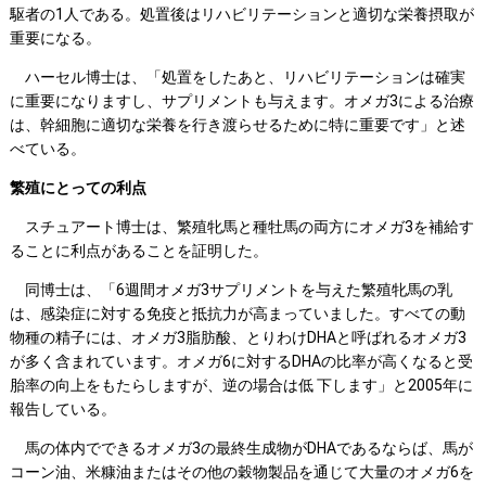
駆者の1人である。処置後はリハビリテーションと適切な栄養摂取が
重要になる。
ハーセル博士は、「処置をしたあと、リハビリテーションは確実
に重要になりますし、サプリメントも与えます。オメガ3による治療
は、幹細胞に適切な栄養を行き渡らせるために特に重要です」と述
べている。
繁殖にとっての利点
スチュアート博士は、繁殖牝馬と種牡馬の両方にオメガ3を補給す
ることに利点があることを証明した。
同博士は、「6週間オメガ3サプリメントを与えた繁殖牝馬の乳
は、感染症に対する免疫と抵抗力が高まっていました。すべての動
物種の精子には、オメガ3脂肪酸、とりわけDHAと呼ばれるオメガ3
が多く含まれています。オメガ6に対するDHAの比率が高くなると受
胎率の向上をもたらしますが、逆の場合は低 下します」と2005年に
報告している。
馬の体内でできるオメガ3の最終生成物がDHAであるならば、馬が
コーン油、米糠油またはその他の穀物製品を通じて大量のオメガ6を