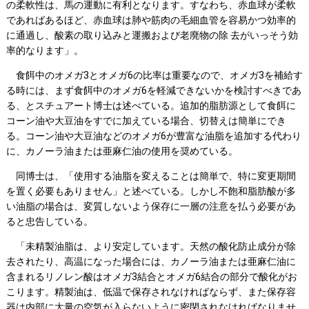
の柔軟性は、馬の運動に有利となります。すなわち、赤血球が柔軟
であればあるほど、赤血球は肺や筋肉の毛細血管を容易かつ効率的
に通過し、酸素の取り込みと運搬および老廃物の除 去がいっそう効
率的なります」。
食餌中のオメガ3とオメガ6の比率は重要なので、オメガ3を補給す
る時には、まず食餌中のオメガ6を軽減できないかを検討すべきであ
る、とスチュアート博士は述べている。追加的脂肪源として食餌に
コーン油や大豆油をすでに加えている場合、切替えは簡単にでき
る。コーン油や大豆油などのオメガ6が豊富な油脂を追加する代わり
に、カノーラ油または亜麻仁油の使用を奨めている。
同博士は、「使用する油脂を変えることは簡単で、特に変更期間
を置く必要もありません」と述べている。しかし不飽和脂肪酸が多
い油脂の場合は、変質しないよう保存に一層の注意を払う必要があ
ると忠告している。
「未精製油脂は、より安定しています。天然の酸化防止成分が除
去されたり、高温になった場合には、カノーラ油または亜麻仁油に
含まれるリノレン酸はオメガ3結合とオメガ6結合の部分で酸化がお
こります。精製油は、低温で保存されなければならず、また保存容
器は内部に大量の空気が入らないように密閉されなければなりませ