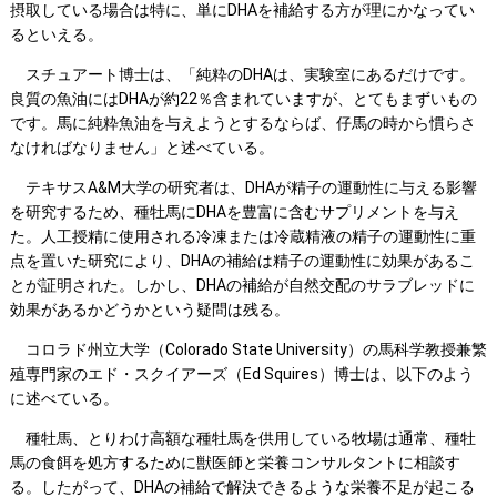
摂取している場合は特に、単にDHAを補給する方が理にかなってい
るといえる。
スチュアート博士は、「純粋のDHAは、実験室にあるだけです。
良質の魚油にはDHAが約22％含まれていますが、とてもまずいもの
です。馬に純粋魚油を与えようとするならば、仔馬の時から慣らさ
なければなりません」と述べている。
テキサスA&M大学の研究者は、DHAが精子の運動性に与える影響
を研究するため、種牡馬にDHAを豊富に含むサプリメントを与え
た。人工授精に使用される冷凍または冷蔵精液の精子の運動性に重
点を置いた研究により、DHAの補給は精子の運動性に効果があるこ
とが証明された。しかし、DHAの補給が自然交配のサラブレッドに
効果があるかどうかという疑問は残る。
コロラド州立大学（Colorado State University）の馬科学教授兼繁
殖専門家のエド・スクイアーズ（Ed Squires）博士は、以下のよう
に述べている。
種牡馬、とりわけ高額な種牡馬を供用している牧場は通常、種牡
馬の食餌を処方するために獣医師と栄養コンサルタントに相談す
る。したがって、DHAの補給で解決できるような栄養不足が起こる