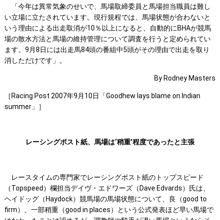
「今年は異常気象のせいで、馬場取締委員と馬場担当職員は難し
い立場に立たされています。現行規程では、馬場状態が合わないと
いう理由による出走取消が10％以上になると、自動的にBHAが競馬
場の散水方法と馬場の維持管理について調査を行うと定められてい
ます。9月8日には出走馬84頭の番組中5頭がその理由で出走を取り
消しただけです」。
By Rodney Masters
［Racing Post 2007年9月10日「Goodhew lays blame on Indian
summer」］
レーシングポスト紙、馬場は‘稍重’程度であったと主張
レースタイムの専門家でレーシングポスト紙のトップスピード
（Topspeed）欄担当デイヴ・エドワーズ（Dave Edvards）氏は、
ヘイドッグ（Haydock）競馬場の馬場状態について、良（good to
firm）、一部稍重（good in places）という公式発表ほど早い馬場で