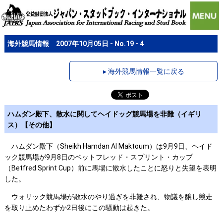
海外競馬情報 2007年10月05日 - No.19 - 4
▸ 海外競馬情報一覧に戻る
ハムダン殿下、散水に関してヘイドッグ競馬場を非難（イギリ
ス）【その他】
ハムダン殿下（Sheikh Hamdan Al Maktoum）は9月9日、ヘイド
ック競馬場が9月8日のベットフレッド・スプリント・カップ
（Betfred Sprint Cup）前に馬場に散水したことに怒りと失望を表明
した。
ウォリック競馬場が散水のやり過ぎを非難され、物議を醸し競走
を取り止めたわずか2日後にこの騒動は起きた。