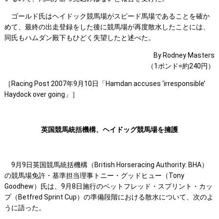
ゴールド氏はヘイドック競馬場がスピード馬場であることを確か
めて、最終の出走登録をした後に競馬場が再度散水したことには、
同氏もハムダン殿下もひどく失望したと述べた。
By Rodney Masters
（1ポンド=約240円）
［Racing Post 2007年9月10日「Hamdan accuses ‘irresponsible’
Haydock over going」］
英国競馬統括機構、ヘイドッグ競馬場を擁護
9月9日英国競馬統括機構（British Horseracing Authority: BHA）
の競馬場免許・基準担当理事トニー・グッドヒュー（Tony
Goodhew）氏は、9月8日施行のベットフレッド・スプリント・カッ
プ（Betfred Sprint Cup）の準備段階における散水について、次のよ
うに語った。