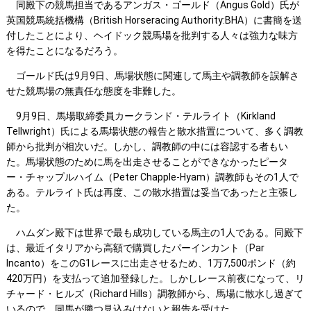
同殿下の競馬担当であるアンガス・ゴールド（Angus Gold）氏が
英国競馬統括機構（British Horseracing Authority:BHA）に書簡を送
付したことにより、ヘイドック競馬場を批判する人々は強力な味方
を得たことになるだろう。
ゴールド氏は9月9日、馬場状態に関連して馬主や調教師を誤解さ
せた競馬場の無責任な態度を非難した。
9月9日、馬場取締委員カークランド・テルライト（Kirkland
Tellwright）氏による馬場状態の報告と散水措置について、多く調教
師から批判が相次いだ。しかし、調教師の中には容認する者もい
た。馬場状態のために馬を出走させることができなかったピータ
ー・チャップルハイム（Peter Chapple-Hyam）調教師もその1人で
ある。テルライト氏は再度、この散水措置は妥当であったと主張し
た。
ハムダン殿下は世界で最も成功している馬主の1人である。同殿下
は、最近イタリアから高額で購買したパーインカント（Par
Incanto）をこのG1レースに出走させるため、1万7,500ポンド（約
420万円）を支払って追加登録した。しかしレース前夜になって、リ
チャード・ヒルズ（Richard Hills）調教師から、馬場に散水し過ぎて
いるので、同馬が勝つ見込みはないと報告を受けた。