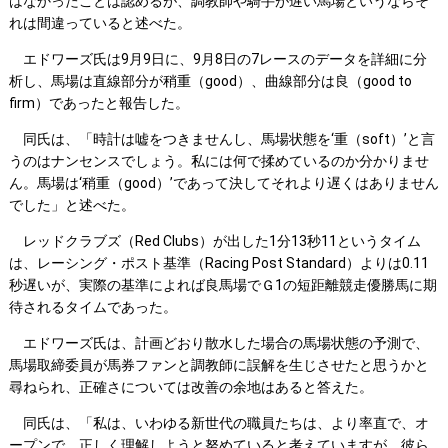
はなかったことは認めるが、調教師や騎手が遅い馬場というならそ
れは間違っていると述べた。
エドワーズ氏は9月9日に、9月8日の7レースのデータを詳細に分
析し、馬場は直線部分が稍重（good）、曲線部分は良（good to
firm）であったと報告した。
同氏は、「時計は嘘をつきませんし、馬場状態を‘重（soft）’と言
うのはナンセンスでしょう。私には何で揉めているのか分かりませ
ん。馬場は‘稍重（good）’であって決してそれより遅くはありません
でした」と述べた。
レッドクラブズ（Red Clubs）が出した1分13秒11というタイム
は、レーシング・ポスト基準（Racing Post Standard）よりは0.11
秒遅いが、実際の基準によれば良馬場でＧ1の短距離競走優勝馬に期
待されるタイムであった。
エドワーズ氏は、計画どおり散水した場合の馬場状態の予測で、
馬場取締委員が馬券ファンと調教師に誤解を生じさせたと思うかと
尋ねられ、正確さについては改善の余地はあると答えた。
同氏は、「私は、いわゆる新世代の職員たちは、より率直で、オ
ープンで、正しく理解しようと努めていると考えていますが、彼ら