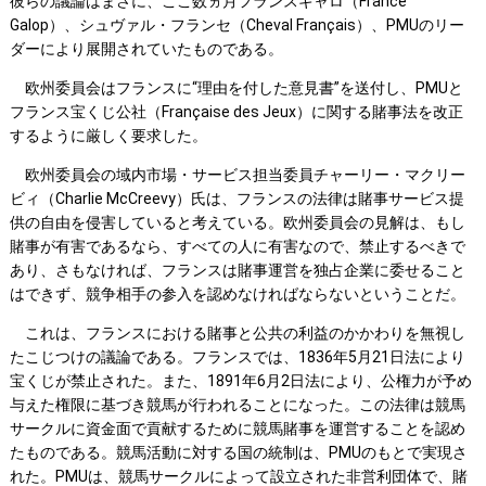
彼らの議論はまさに、ここ数ヵ月フランスギャロ（France
Galop）、シュヴァル・フランセ（Cheval Français）、PMUのリー
ダーにより展開されていたものである。
欧州委員会はフランスに“理由を付した意見書”を送付し、PMUと
フランス宝くじ公社（Française des Jeux）に関する賭事法を改正
するように厳しく要求した。
欧州委員会の域内市場・サービス担当委員チャーリー・マクリー
ビィ（Charlie McCreevy）氏は、フランスの法律は賭事サービス提
供の自由を侵害していると考えている。欧州委員会の見解は、もし
賭事が有害であるなら、すべての人に有害なので、禁止するべきで
あり、さもなければ、フランスは賭事運営を独占企業に委せること
はできず、競争相手の参入を認めなければならないということだ。
これは、フランスにおける賭事と公共の利益のかかわりを無視し
たこじつけの議論である。フランスでは、1836年5月21日法により
宝くじが禁止された。また、1891年6月2日法により、公権力が予め
与えた権限に基づき競馬が行われることになった。この法律は競馬
サークルに資金面で貢献するために競馬賭事を運営することを認め
たものである。競馬活動に対する国の統制は、PMUのもとで実現さ
れた。PMUは、競馬サークルによって設立された非営利団体で、賭