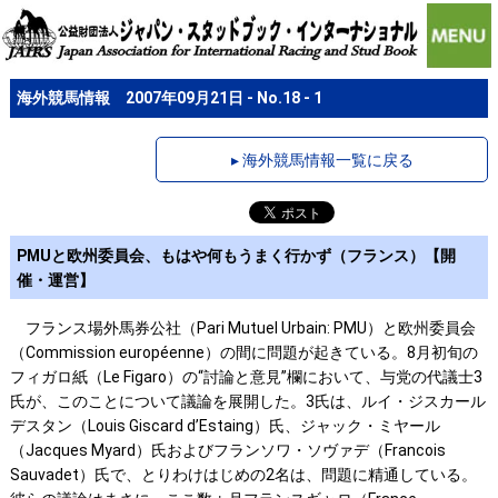
海外競馬情報 2007年09月21日 - No.18 - 1
▸ 海外競馬情報一覧に戻る
PMUと欧州委員会、もはや何もうまく行かず（フランス）【開
催・運営】
フランス場外馬券公社（Pari Mutuel Urbain: PMU）と欧州委員会
（Commission européenne）の間に問題が起きている。8月初旬の
フィガロ紙（Le Figaro）の“討論と意見”欄において、与党の代議士3
氏が、このことについて議論を展開した。3氏は、ルイ・ジスカール
デスタン（Louis Giscard d’Estaing）氏、ジャック・ミヤール
（Jacques Myard）氏およびフランソワ・ソヴァデ（Francois
Sauvadet）氏で、とりわけはじめの2名は、問題に精通している。