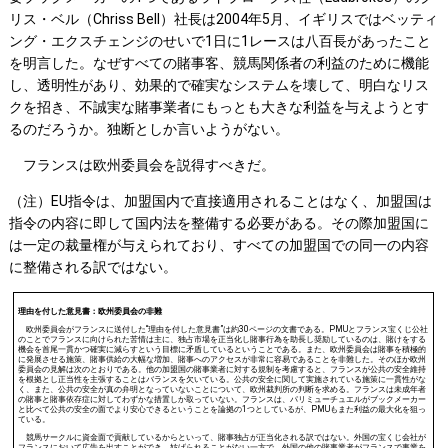
リス・ベル（Chriss Bell）社長は2004年5月、イギリスではベッティ
ング・エクスチェンジのせいで1日に1レースは八百長があったこと
を明言した。なぜすべての賭事客、競馬関係者の利益のために機能
し、透明性があり、効果的で確実なシステムを壊して、明白なリス
クを招き、不誠実な賭事業者にもっとも大きな利益を与えようとす
るのだろうか。独断としか言いようがない。
フランスは欧州委員会を説得すべきだ。
（注）EU指令は、加盟国内で直接適用されることはなく、加盟国は
指令の内容に即して国内法を整備する必要がある。その際加盟国に
は一定の裁量権が与えられており、すべての加盟国での同一の内容
に整備される訳ではない。
理由を付した意見書：欧州委員会の非難
欧州委員会がフランスに送付した“理由を付した意見書”は約30ページの文書である。PMUとフランス宝くじ公社
のことでフランスに向けられた苦情は主に、独占市場を正当化し賭事行為を助長し奨励しているのは、賭けをする
機会を首尾一貫かつ確実に減らすという目標に矛盾しているということである。また、欧州委員会は賭事を積極的
に発展させる施策、賭事供給の大幅な増加、賭事へのアクセスが非常に容易であることを非難した。そのほか欧州
委員会の見解は次のとおりである。他の加盟国の賭事業者に対する規制を考慮すると、フランスが公共の安全維持
を根拠とし正当性を主張することはバランスを欠いている。公共の安全に関して実施されている施策に一貫性がな
く、また、公共の安全が真の弁明となっていないことについて、欧州裁判所の判断を求める。フランスは未成年者
の賭事と賭事依存症に対してわずかな措置しか取っていない。フランスは、パリミューチュエルがブックメーカー
と比べて公共の安全の面でより安心できるということを論拠の1つとしているが、PMUもまた利益の最大化を狙っ
ている。
競馬サークルに資金面で貢献しているからといって、賭事独占が正当化される訳ではない。外国の宝くじ会社が
フランスにおいて広告を出すことができ、妨げられることがない一方で、外国の他の賭事業者がフランスで事業を