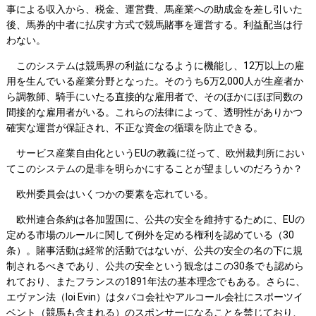
事による収入から、税金、運営費、馬産業への助成金を差し引いた
後、馬券的中者に払戻す方式で競馬賭事を運営する。利益配当は行
わない。
このシステムは競馬界の利益になるように機能し、12万以上の雇
用を生んでいる産業分野となった。そのうち6万2,000人が生産者か
ら調教師、騎手にいたる直接的な雇用者で、そのほかにほぼ同数の
間接的な雇用者がいる。これらの法律によって、透明性がありかつ
確実な運営が保証され、不正な資金の循環を防止できる。
サービス産業自由化というEUの教義に従って、欧州裁判所におい
てこのシステムの是非を明らかにすることが望ましいのだろうか？
欧州委員会はいくつかの要素を忘れている。
欧州連合条約は各加盟国に、公共の安全を維持するために、EUの
定める市場のルールに関して例外を定める権利を認めている（30
条）。賭事活動は経常的活動ではないが、公共の安全の名の下に規
制されるべきであり、公共の安全という観念はこの30条でも認めら
れており、またフランスの1891年法の基本理念でもある。さらに、
エヴァン法（loi Evin）はタバコ会社やアルコール会社にスポーツイ
ベント（競馬も含まれる）のスポンサーになることを禁じており、