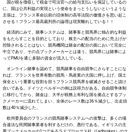
国が税を徴収して税金で司法官への給与支払いを保証しているの
に、国は公共利益の実現という使命をまっとうしないというような
主張は、フランス革命以前の旧体制の高等法院の傲慢さを思い起こ
させる！フランス最高裁判所の論理は現実離れしている！！
経済的にみて、賭事システムは、賭事客と競馬界に独占的な利益
をもたらすことを目的としており、株主への配当のために売上げが
控除されることはない。競馬機関は賭金の配分の面において完全に
中立であり、その点ブックメーカーとは違う。競馬界には賭事によ
ってPMUを通じ多額の資金が流入している。
オンライン賭事を認めて、競馬賭事を自由競争にさらすことにな
れば、フランスを世界有数の競馬・馬産業の大国に押し上げ、国土
保全という重要な役割を担うフランス競馬界を破滅させること請け
合いである。ドイツとベルギーの例は説得力がある。自由競争体制
に移行してから、賭金は、大半が税務上有利な国を拠点とするブッ
クメーカーに流れてしまい、全体のレース数は36％減少し、出走頭
数は40％減少した。
欧州委員会のフランスの競馬賭事システムへの攻撃は、多くの場
合違法な民間賭事業者を利するだけの、愚行である。イギリスの主
要ブックメーカーの1つであるラドブロークス社（Ladbrokes）のク