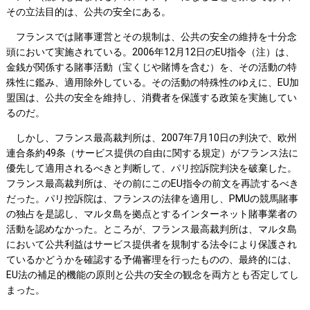
その立法目的は、公共の安全にある。
フランスでは賭事運営とその規制は、公共の安全の維持を十分念
頭において実施されている。2006年12月12日のEU指令（注）は、
金銭が関係する賭事活動（宝くじや賭博を含む）を、その活動の特
殊性に鑑み、適用除外している。その活動の特殊性のゆえに、EU加
盟国は、公共の安全を維持し、消費者を保護する政策を実施してい
るのだ。
しかし、フランス最高裁判所は、2007年7月10日の判決で、欧州
連合条約49条（サービス提供の自由に関する規定）がフランス法に
優先して適用されるべきと判断して、パリ控訴院判決を破棄した。
フランス最高裁判所は、その前にこのEU指令の前文を再読するべき
だった。パリ控訴院は、フランスの法律を適用し、PMUの競馬賭事
の独占を是認し、マルタ島を拠点とするインターネット賭事業者の
活動を認めなかった。ところが、フランス最高裁判所は、マルタ島
において公共利益はサービス提供者を規制する法令により保護され
ているかどうかを確認する予備審理を行ったものの、最終的には、
EU法の補足的機能の原則と公共の安全の観念を両方とも否定してし
まった。