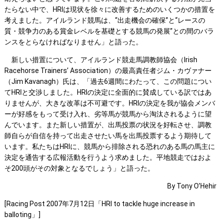
たらない中で、HRIは現状を徐々に改善するためのいくつかの措置を
考えました。アイルランド競馬は、“出走機会の確保”と“レースの
質・競争力のある賞金レベルを基礎とする競馬の発展”との間のバラ
ンスをとらなければなりません」と語った。
新しい措置について、アイルランド競走馬調教師協会（Irish
Racehorse Trainers’ Association）の最高責任者ジム・カヴァナー
（Jim Kavanagh）氏は、「過去6週間にわたって、この問題につい
てHRIと交渉しました。HRIの決定に全面的に賛成している訳ではあ
りませんが、大きな改革は不可避です。HRIの決定を我が協会メンバ
ーが好感をもって受け入れ、劣等馬が競馬から淘汰されるように望
んでいます。また新しい措置が、出馬投票の状況を好転させ、調教
師自らが自信を持って出走させたい馬を出馬投票するよう期待して
います。私たちはHRIに、競馬から排除される恐れのある馬の馬主に
決定を通告する広報活動を行うよう求めました。平地競走ではおよ
そ200頭がその対象となるでしょう」と語った。
By Tony O’Hehir
[Racing Post 2007年7月12日「HRI to tackle huge increase in
balloting」]