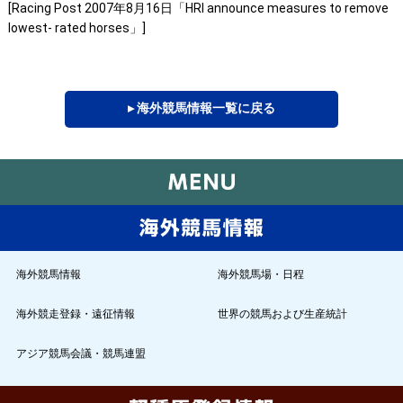
[Racing Post 2007年8月16日「HRI announce measures to remove
lowest- rated horses」]
▸ 海外競馬情報一覧に戻る
海外競馬情報
海外競馬場・日程
海外競走登録・遠征情報
世界の競馬および生産統計
アジア競馬会議・競馬連盟