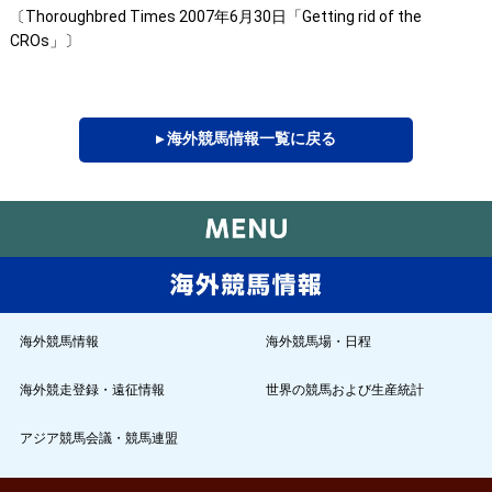
〔Thoroughbred Times 2007年6月30日「Getting rid of the
CROs」〕
▸ 海外競馬情報一覧に戻る
海外競馬情報
海外競馬場・日程
海外競走登録・遠征情報
世界の競馬および生産統計
アジア競馬会議・競馬連盟