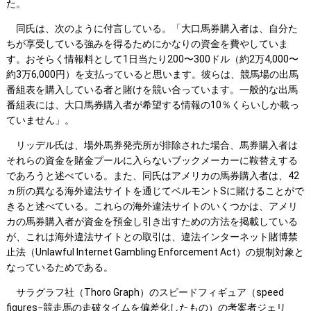
た。
同氏は、次のように付言している。「大口馬券購入者は、自分た
ちが享受している強みを得るためにかなりの資金を費やしていま
す。おそらく情報料として1日当たり200〜300ドル（約2万4,000〜
約3万6,000円）を支払っていると思います。彼らは、競馬場の出馬
番組表を購入している者と賭けを競い合っています。一般的な出馬
番組表には、大口馬券購入者が希望する情報の10％くらいしか載っ
ていません」。
リッデル氏は、場外馬券発売所が排除された場合、馬券購入者は
それらの資金を賭金プールに入らないブックメーカーに鞍替えする
であろうと述べている。また、同氏はアメリカの馬券購入者は、42
ヵ所の異なる海外違法サイトを通じてベルモントSに賭けることがで
きると述べている。これらの海外違法サイトのいくつかは、アメリ
カの馬券購入者が資金を預金し引き出すための方法を掲載している
が、これは海外違法サイトとの取引は、違法インターネット賭博禁
止法（Unlawful Internet Gambling Enforcement Act）の規制対象と
なっているためである。
サラグラフ社（Thoro Graph）のスピードフィギュア（speed
figures−競走馬の走破タイムを偏差化したもの）の考案者ジェリ