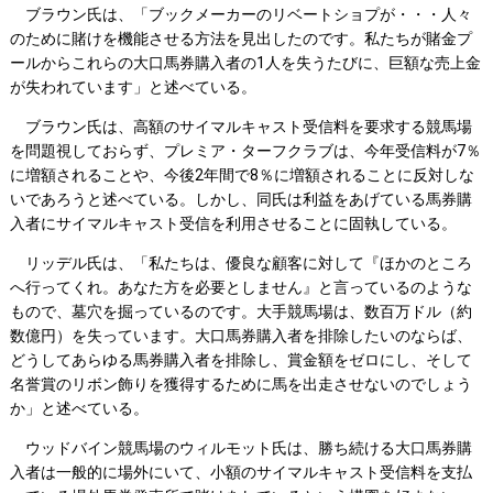
ブラウン氏は、「ブックメーカーのリベートショプが・・・人々
のために賭けを機能させる方法を見出したのです。私たちが賭金プ
ールからこれらの大口馬券購入者の1人を失うたびに、巨額な売上金
が失われています」と述べている。
ブラウン氏は、高額のサイマルキャスト受信料を要求する競馬場
を問題視しておらず、プレミア・ターフクラブは、今年受信料が7％
に増額されることや、今後2年間で8％に増額されることに反対しな
いであろうと述べている。しかし、同氏は利益をあげている馬券購
入者にサイマルキャスト受信を利用させることに固執している。
リッデル氏は、「私たちは、優良な顧客に対して『ほかのところ
へ行ってくれ。あなた方を必要としません』と言っているのような
もので、墓穴を掘っているのです。大手競馬場は、数百万ドル（約
数億円）を失っています。大口馬券購入者を排除したいのならば、
どうしてあらゆる馬券購入者を排除し、賞金額をゼロにし、そして
名誉賞のリボン飾りを獲得するために馬を出走させないのでしょう
か」と述べている。
ウッドバイン競馬場のウィルモット氏は、勝ち続ける大口馬券購
入者は一般的に場外にいて、小額のサイマルキャスト受信料を支払