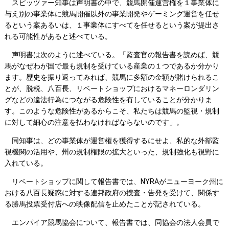
スピッツァー知事は声明書の中で、競馬開催運営権を１事業体に
与え別の事業体に競馬開催以外の事業開発やゲーミング運営を任せ
るという案あるいは、１事業体にすべてを任せるという案が提出さ
れる可能性があると述べている。
声明書は次のように述べている。「監査官の報告書を読めば、競
馬がなぜわが国で最も規制を受けている産業の１つであるか分かり
ます。歴史を振り返ってみれば、競馬に多額の金額が賭けられるこ
とが、脱税、八百長、リベートショップにおけるマネーロンダリン
グなどの違法行為につながる危険性を有していることが分かりま
す。このような危険性があるからこそ、私たちは競馬の監視・規制
に対して細心の注意を払わなければならないのです」。
同知事は、どの事業体が運営権を獲得するにせよ、私的な外部監
視機関の活用や、州の規制権限の拡大といった、規制強化も視野に
入れている。
リベートショップに関して報告書では、NYRAがニューヨーク州に
おける八百長疑惑に対する連邦政府の捜査・告発を受けて、関係す
る勝馬投票受付店への映像配信を止めたことが記されている。
エンパイア競馬協会について、報告書では、同協会の法人会員で