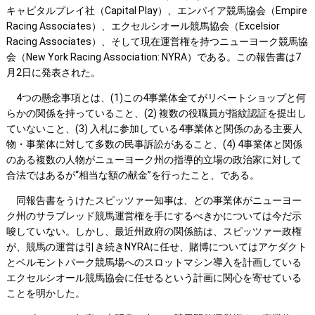
キャピタルプレイ社（Capital Play）、エンパイア競馬協会（Empire
Racing Associates）、エクセルシオール競馬協会（Excelsior
Racing Associates）、そして現在運営権を持つニューヨーク競馬協
会（New York Racing Association: NYRA）である。この報告書は7
月2日に発表された。
4つの懸念事項とは、(1)この4事業体全てがリベートショップと何
らかの関係を持っていること、(2) 複数の役職員が指紋認証を提出し
ていないこと、(3) 入札に参加している4事業体と関係のある主要人
物・事業体に対して多数の民事訴訟があること、(4) 4事業体と関係
のある複数の人物がニューヨーク州の指導的立場の政治家に対して
合法ではあるが“相当な額の献金”を行ったこと、である。
同報告書をうけたスピッツァー知事は、どの事業体がニューヨー
ク州のサラブレッド競馬運営権を手にするべきかについては今だ示
唆していない。しかし、最近州政府の関係筋は、スピッツァー政権
が、競馬の運営は引き続きNYRAに任せ、賭博についてはアケダクト
とベルモントパーク競馬場へのスロットマシン導入を計画している
エクセルシオール競馬協会に任せるという計画に関心を寄せている
ことを明かした。