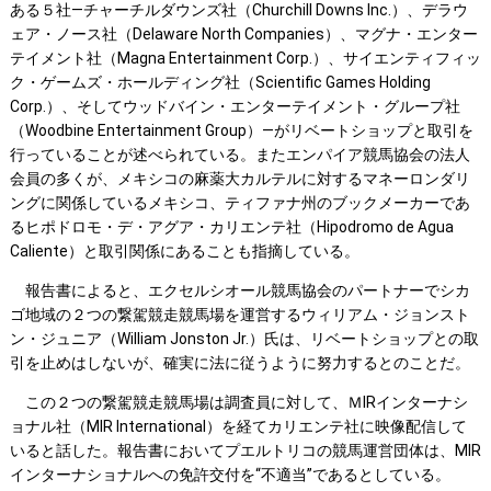
ある５社―チャーチルダウンズ社（Churchill Downs Inc.）、デラウ
ェア・ノース社（Delaware North Companies）、マグナ・エンター
テイメント社（Magna Entertainment Corp.）、サイエンティフィッ
ク・ゲームズ・ホールディング社（Scientific Games Holding
Corp.）、そしてウッドバイン・エンターテイメント・グループ社
（Woodbine Entertainment Group）―がリベートショップと取引を
行っていることが述べられている。またエンパイア競馬協会の法人
会員の多くが、メキシコの麻薬大カルテルに対するマネーロンダリ
ングに関係しているメキシコ、ティファナ州のブックメーカーであ
るヒポドロモ・デ・アグア・カリエンテ社（Hipodromo de Agua
Caliente）と取引関係にあることも指摘している。
報告書によると、エクセルシオール競馬協会のパートナーでシカ
ゴ地域の２つの繋駕競走競馬場を運営するウィリアム・ジョンスト
ン・ジュニア（William Jonston Jr.）氏は、リベートショップとの取
引を止めはしないが、確実に法に従うように努力するとのことだ。
この２つの繋駕競走競馬場は調査員に対して、ＭIRインターナシ
ョナル社（MIR International）を経てカリエンテ社に映像配信して
いると話した。報告書においてプエルトリコの競馬運営団体は、MIR
インターナショナルへの免許交付を“不適当”であるとしている。