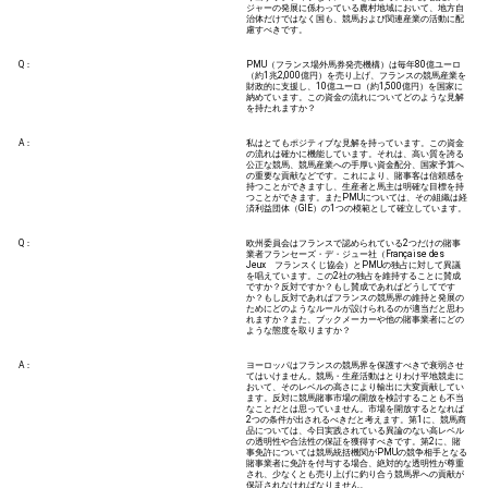
ジャーの発展に係わっている農村地域において、地方自
治体だけではなく国も、競馬および関連産業の活動に配
慮すべきです。
Q：
PMU（フランス場外馬券発売機構）は毎年80億ユーロ
（約1兆2,000億円）を売り上げ、フランスの競馬産業を
財政的に支援し、10億ユーロ（約1,500億円）を国家に
納めています。この資金の流れについてどのような見解
を持たれますか？
A：
私はとてもポジティブな見解を持っています。この資金
の流れは確かに機能しています。それは、高い質を誇る
公正な競馬、競馬産業への手厚い資金配分、国家予算へ
の重要な貢献などです。これにより、賭事客は信頼感を
持つことができますし、生産者と馬主は明確な目標を持
つことができます。またPMUについては、その組織は経
済利益団体（GIE）の1つの模範として確立しています。
Q：
欧州委員会はフランスで認められている2つだけの賭事
業者フランセーズ・デ・ジュー社（Française des
Jeux フランスくじ協会）とPMUの独占に対して異議
を唱えています。この2社の独占を維持することに賛成
ですか？反対ですか？もし賛成であればどうしてです
か？もし反対であればフランスの競馬界の維持と発展の
ためにどのようなルールが設けられるのが適当だと思わ
れますか？また、ブックメーカーや他の賭事業者にどの
ような態度を取りますか？
A：
ヨーロッパはフランスの競馬界を保護すべきで衰弱させ
てはいけません。競馬・生産活動はとりわけ平地競走に
おいて、そのレベルの高さにより輸出に大変貢献してい
ます。反対に競馬賭事市場の開放を検討することも不当
なことだとは思っていません。市場を開放するとなれば
2つの条件が出されるべきだと考えます。第1に、競馬商
品については、今日実践されている異論のない高レベル
の透明性や合法性の保証を獲得すべきです。第2に、賭
事免許については競馬統括機関がPMUの競争相手となる
賭事業者に免許を付与する場合、絶対的な透明性が尊重
され、少なくとも売り上げに釣り合う競馬界への貢献が
保証されなければなりません。