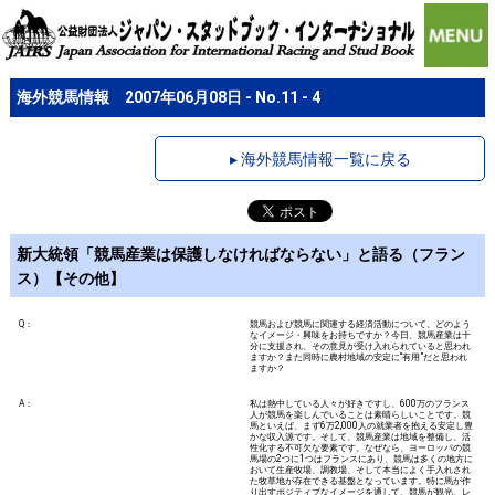
海外競馬情報 2007年06月08日 - No.11 - 4
▸ 海外競馬情報一覧に戻る
新大統領「競馬産業は保護しなければならない」と語る（フラン
ス）【その他】
Q：
競馬および競馬に関連する経済活動について、どのよう
なイメージ・興味をお持ちですか？今日、競馬産業は十
分に支援され、その意見が受け入れられていると思われ
ますか？また同時に農村地域の安定に“有用”だと思われ
ますか？
A：
私は熱中している人々が好きですし、600万のフランス
人が競馬を楽しんでいることは素晴らしいことです。競
馬といえば、まず6万2,000人の就業者を抱える安定し豊
かな収入源です。そして、競馬産業は地域を整備し、活
性化する不可欠な要素です。なぜなら、ヨーロッパの競
馬場の2つに1つはフランスにあり、競馬は多くの地方に
おいて生産牧場、調教場、そして本当によく手入れされ
た牧草地が存在できる基盤となっています。特に馬が作
り出すポジティブなイメージを通して、競馬が観光、レ