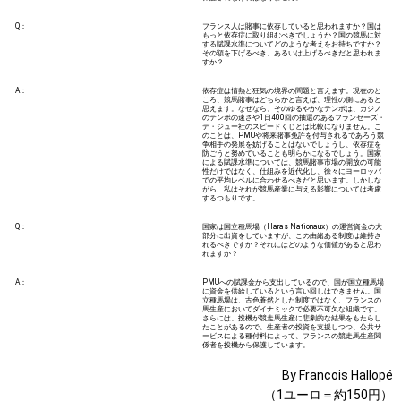
Q：
フランス人は賭事に依存していると思われますか？国は
もっと依存症に取り組むべきでしょうか？国の競馬に対
する賦課水準についてどのような考えをお持ちですか？
その額を下げるべき、あるいは上げるべきだと思われま
すか？
A：
依存症は情熱と狂気の境界の問題と言えます。現在のと
ころ、競馬賭事はどちらかと言えば、理性の側にあると
思えます。なぜなら、そのゆるやかなテンポは、カジノ
のテンポの速さや1日400回の抽選のあるフランセーズ・
デ・ジュー社のスピードくじとは比較になりません。こ
のことは、PMUや将来賭事免許を付与されるであろう競
争相手の発展を妨げることはないでしょうし、依存症を
防ごうと努めていることも明らかになるでしょう。国家
による賦課水準については、競馬賭事市場の開放の可能
性だけではなく、仕組みを近代化し、徐々にヨーロッパ
での平均レベルに合わせるべきだと思います。しかしな
がら、私はそれが競馬産業に与える影響については考慮
するつもりです。
Q：
国家は国立種馬場（Haras Nationaux）の運営資金の大
部分に出資をしていますが、この由緒ある制度は維持さ
れるべきですか？それにはどのような価値があると思わ
れますか？
A：
PMUへの賦課金から支出しているので、国が国立種馬場
に資金を供給しているという言い回しはできません。国
立種馬場は、古色蒼然とした制度ではなく、フランスの
馬生産においてダイナミックで必要不可欠な組織です。
さらには、投機が競走馬生産に悲劇的な結果をもたらし
たことがあるので、生産者の投資を支援しつつ、公共サ
ービスによる種付料によって、フランスの競走馬生産関
係者を投機から保護しています。
By Francois Hallopé
（1ユーロ＝約150円）