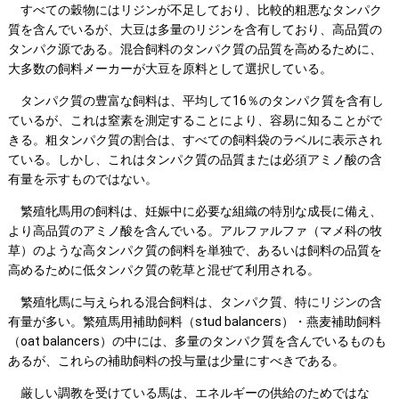
すべての穀物にはリジンが不足しており、比較的粗悪なタンパク
質を含んでいるが、大豆は多量のリジンを含有しており、高品質の
タンパク源である。混合飼料のタンパク質の品質を高めるために、
大多数の飼料メーカーが大豆を原料として選択している。
タンパク質の豊富な飼料は、平均して16％のタンパク質を含有し
ているが、これは窒素を測定することにより、容易に知ることがで
きる。粗タンパク質の割合は、すべての飼料袋のラベルに表示され
ている。しかし、これはタンパク質の品質または必須アミノ酸の含
有量を示すものではない。
繁殖牝馬用の飼料は、妊娠中に必要な組織の特別な成長に備え、
より高品質のアミノ酸を含んでいる。アルファルファ（マメ科の牧
草）のような高タンパク質の飼料を単独で、あるいは飼料の品質を
高めるために低タンパク質の乾草と混ぜて利用される。
繁殖牝馬に与えられる混合飼料は、タンパク質、特にリジンの含
有量が多い。繁殖馬用補助飼料（stud balancers）・燕麦補助飼料
（oat balancers）の中には、多量のタンパク質を含んでいるものも
あるが、これらの補助飼料の投与量は少量にすべきである。
厳しい調教を受けている馬は、エネルギーの供給のためではな