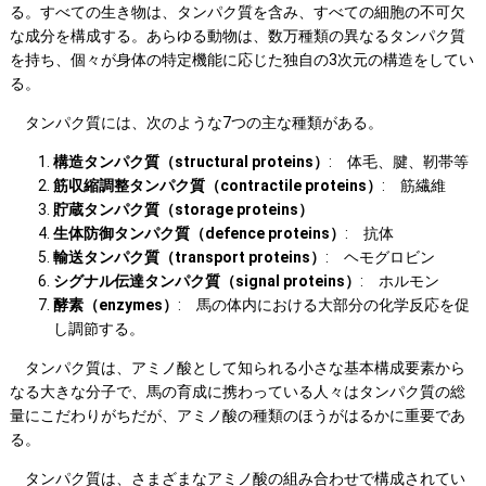
る。すべての生き物は、タンパク質を含み、すべての細胞の不可欠
な成分を構成する。あらゆる動物は、数万種類の異なるタンパク質
を持ち、個々が身体の特定機能に応じた独自の3次元の構造をしてい
る。
タンパク質には、次のような7つの主な種類がある。
構造タンパク質（structural proteins）
: 体毛、腱、靭帯等
筋収縮調整タンパク質（contractile proteins）
: 筋繊維
貯蔵タンパク質（storage proteins）
生体防御タンパク質（defence proteins）
: 抗体
輸送タンパク質（transport proteins）
: ヘモグロビン
シグナル伝達タンパク質（signal proteins）
: ホルモン
酵素（enzymes）
: 馬の体内における大部分の化学反応を促
し調節する。
タンパク質は、アミノ酸として知られる小さな基本構成要素から
なる大きな分子で、馬の育成に携わっている人々はタンパク質の総
量にこだわりがちだが、アミノ酸の種類のほうがはるかに重要であ
る。
タンパク質は、さまざまなアミノ酸の組み合わせで構成されてい