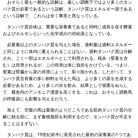
おそらく最も一般的な誤解は、厳しい調教下ではより多くのタン
パク質が必要であるという誤解、タンパク質はエネルギー源である
という誤解で、これらは全く事実と異なっている。
タンパク質自体は、重要な栄養素であると同時に成長を促す酵素
およびホルモンといった化学成分の供給源となっている。
必要量以上のタンパク質を与えた場合、過剰量は過剰エネルギー
と同じように体内に蓄えられることはない。過剰タンパク質は分解
され、ごく一部はエネルギーとして利用される。残余（窒素を含
む）は排泄されるが、この排泄は体に負担をかけている。つまり、
窒素は腎臓から尿の排泄によって、取り除かれる。したがって、タ
ンパク質含有量の多い飼料を与えた馬は、より多くの尿を生成する
必要があるため、より多くの水を飲み、結果として寝藁をぬらし
て、厩舎内のアンモニア濃度を高くする。これは、おそらく調教馬
の呼吸器にも影響を与えるだろう。
加えて、空腹の馬は最後のよりどころである筋肉タンパク質の分
解に頼る前に、まず蓄積脂肪を利用するので、タンパク質が不足す
ることはまずない。
タンパク質は、19世紀前半に発見された最初の栄養素の1つであ