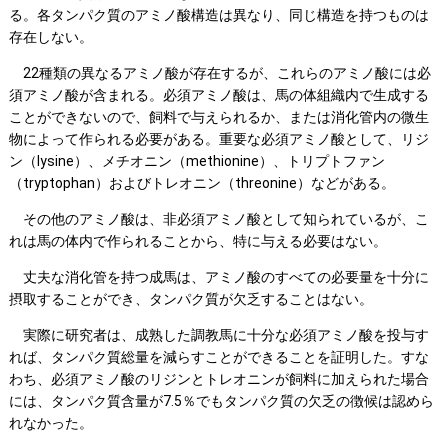
る。各タンパク質のアミノ酸構造は異なり、同じ構造を持つものは
存在しない。
22種類の異なるアミノ酸が存在するが、これらのアミノ酸には必
須アミノ酸が含まれる。必須アミノ酸は、馬の体組織内で生成する
ことができないので、飼料で与えられるか、または消化管内の微生
物によって作られる必要がある。重要な必須アミノ酸として、リジ
ン（lysine）、メチオニン（methionine）、トリプトファン
（tryptophan）およびトレオニン（threonine）などがある。
その他のアミノ酸は、非必須アミノ酸として知られているが、こ
れは馬の体内で作られることから、特に与える必要はない。
丈夫な消化管を持つ成馬は、アミノ酸のすべての必要量を十分に
摂取することができ、タンパク質が欠乏することはない。
実際に研究者は、成熟した調教馬に十分な必須アミノ酸を投与す
れば、タンパク質総量を減らすことができることを証明した。すな
わち、必須アミノ酸のリジンとトレオニンが飼料に加えられた場合
には、タンパク質含量が7.5％でもタンパク質の欠乏の徴候は認めら
れなかった。