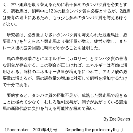
く、古い組織を取り替えるために若干多めのタンパク質を必要とす
る。調教馬は、飼料中に12％の粗タンパク質を必要とするが、2歳馬
は発育の途上にあるため、もう少し多めのタンパク質を与えるほう
がよい。
研究者は、必要量より多いタンパク質を与えられた競走馬は、必
要量だけを与えられた競走馬より発汗量が増え、疲労が増し、また
レース後の疲労回復に時間がかかることを証明した。
馬の成長段階ごとにエネルギー（カロリー）とタンパク質の最適
な割合が存在する。この割合が正しければ、エネルギーは有効に活
用される。飼料のエネルギー含量が増えるにつれて、アミノ酸の必
要量は増えるが、馬の調教量の増加に対応して飼料を増加するだけ
で十分である。
要約すると、タンパク質の摂取不足が、成熟した競走馬で起きる
ことは極めて少なく、むしろ過剰投与が、調子があがっている競走
馬の新陳代謝に負担を与える可能性が極めて高い。
By Zoe Davies
〔Pacemaker 2007年4月号 「Dispelling the protein myth」〕