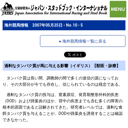
海外競馬情報 2007年05月25日 - No.10 - 5
▸ 海外競馬情報一覧に戻る
過剰なタンパク質が馬に与える影響（イギリス）【獣医・診療】
タンパク質は長い間、調教師の間で多くの迷信の源になってお
り、その大部分が今でも存在し、信じられているのは残念である。
過剰なタンパク質の投与は、窒素尿症、発育期整形外科的疾患
（DOD）および蹄葉炎のほか、背中の疾患までも含む多くの障害の
根本的原因であると誤解されてきた。研究者レベルでは、過剰な食
餌タンパク質を与えることが、DODや蹄葉炎を誘発することは確認
できなかった。