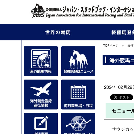
TOPページ
＞
海外
海外競馬
2024年02月29日
セニョー
サウジカップ