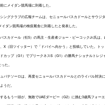
前にメイダン競馬場に到着した。
シングクラブの広報チームは、セニョールバスカドールとサウジダ
メイダン競馬場の検疫厩舎に到着したと発表した。
スカドール（牡5）の馬主・生産者ジョー・ピーコックJr.氏は
、X（旧ツイッター）で「ドバイへ向かう」と投稿していた。トッ
ドカップ（G1）でプリークネスS（G1）の勝馬ナショナルトレ
なった。
ュバテソーロは、再度セニョールバスカドールとのライバル対決に
ようだ。
るもう一頭が、無敗でUAEダービー（G2）に挑む3歳馬フォー