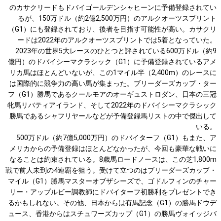
のカサクリードもドバイゴールデンシャヒーンに予備登録されてい
るが、150万ドル（約2億2,500万円）のアルクオーツスプリント
（G1）にも登録されており、後者を目指す可能性が高い。カサクリ
ードは2022年のアルクオーツスプリントでは5着となっていた。
2023年の世界5大レースのひとつと評されている600万ドル（約9
億円）のドバイシーマクラシック（G1）に予備登録されているアメ
リカ馬はほとんどいないが、この1マイル半（2,400m）のレースに
は国際的に競争力の高い馬が集まった。ブリーダーズカップ・ター
フ（G1）勝馬であるクールモアのオーギュストロダン、日本の三冠
牝馬リバティアイランド、そして2022年のドバイシーマクラシック
勝馬であるシャフリヤールなどが予備登録馬リストの中で傑出して
いる。
500万ドル（約7億5,000万円）のドバイターフ（G1）もまた、ア
メリカからの予備登録はほとんどなかったが、今回も豪華な戦いに
なることは約束されている。8歳馬ロードノースは、この芝1,800m
戦で前人未到の4連覇を狙う。受けて立つのはブリーダーズカップ・
マイル（G1）勝馬マスターオブザシーズで、ゴドルフィンのチャー
リー・アップルビー調教師にドバイターフ初勝利をプレゼントでき
るかもしれない。その他、日本からは有馬記念（G1）の勝馬ドウデ
ュース、香港からはスチュワーズカップ（G1）の勝馬ヴォイッジバ