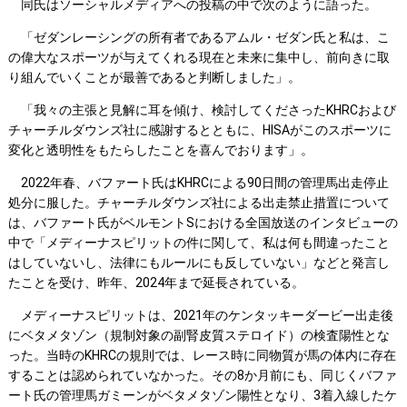
同氏はソーシャルメディアへの投稿の中で次のように語った。
「ゼダンレーシングの所有者であるアムル・ゼダン氏と私は、こ
の偉大なスポーツが与えてくれる現在と未来に集中し、前向きに取
り組んでいくことが最善であると判断しました」。
「我々の主張と見解に耳を傾け、検討してくださったKHRCおよび
チャーチルダウンズ社に感謝するとともに、HISAがこのスポーツに
変化と透明性をもたらしたことを喜んでおります」。
2022年春、バファート氏はKHRCによる90日間の管理馬出走停止
処分に服した。チャーチルダウンズ社による出走禁止措置について
は、バファート氏がベルモントSにおける全国放送のインタビューの
中で「メディーナスピリットの件に関して、私は何も間違ったこと
はしていないし、法律にもルールにも反していない」などと発言し
たことを受け、昨年、2024年まで延長されている。
メディーナスピリットは、2021年のケンタッキーダービー出走後
にベタメタゾン（規制対象の副腎皮質ステロイド）の検査陽性とな
った。当時のKHRCの規則では、レース時に同物質が馬の体内に存在
することは認められていなかった。その8か月前にも、同じくバファ
ート氏の管理馬ガミーンがベタメタゾン陽性となり、3着入線したケ