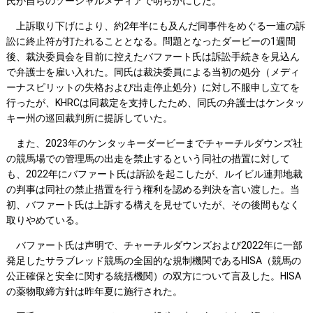
氏が自らのソーシャルメディアで明らかにした。
上訴取り下げにより、約2年半にも及んだ同事件をめぐる一連の訴
訟に終止符が打たれることとなる。問題となったダービーの1週間
後、裁決委員会を目前に控えたバファート氏は訴訟手続きを見込ん
で弁護士を雇い入れた。同氏は裁決委員による当初の処分（メディ
ーナスピリットの失格および出走停止処分）に対し不服申し立てを
行ったが、KHRCは同裁定を支持したため、同氏の弁護士はケンタッ
キー州の巡回裁判所に提訴していた。
また、2023年のケンタッキーダービーまでチャーチルダウンズ社
の競馬場での管理馬の出走を禁止するという同社の措置に対して
も、2022年にバファート氏は訴訟を起こしたが、ルイビル連邦地裁
の判事は同社の禁止措置を行う権利を認める判決を言い渡した。当
初、バファート氏は上訴する構えを見せていたが、その後間もなく
取りやめている。
バファート氏は声明で、チャーチルダウンズおよび2022年に一部
発足したサラブレッド競馬の全国的な規制機関であるHISA（競馬の
公正確保と安全に関する統括機関）の双方について言及した。HISA
の薬物取締方針は昨年夏に施行された。